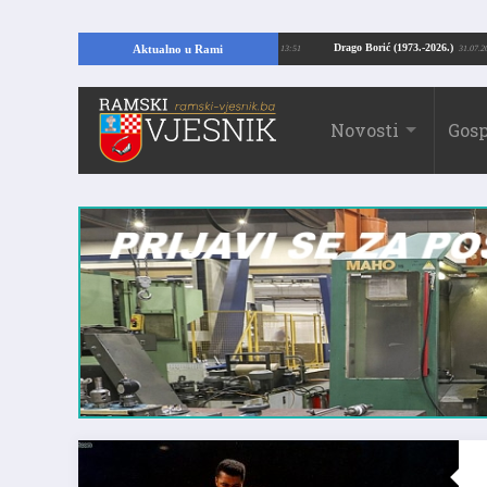
ajući temelje kuće, pronašao vrijedne arheološke ostatke
Drago Borić (1973.-
Aktualno u Rami
24.07.2026. 13:51
Novosti
Gosp