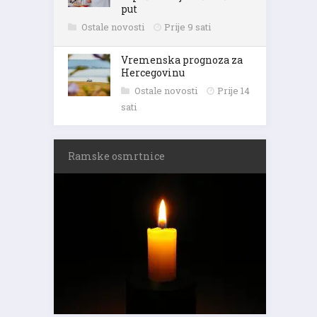
put
Ostale novosti
Prije 9 sati
Vremenska prognoza za
Hercegovinu
Ostale novosti
Prije 14
sati
Ramske osmrtnice