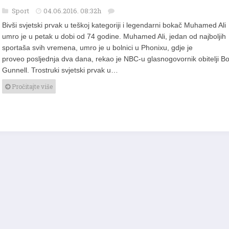
Umro slavni boksač Muhamed Ali
Sport
04.06.2016. 08:32h
Bivši svjetski prvak u teškoj kategoriji i legendarni bokač Muhamed Ali
umro je u petak u dobi od 74 godine. Muhamed Ali, jedan od najboljih
sportaša svih vremena, umro je u bolnici u Phonixu, gdje je
proveo posljednja dva dana, rekao je NBC-u glasnogovornik obitelji B
Gunnell. Trostruki svjetski prvak u…
Pročitajte više