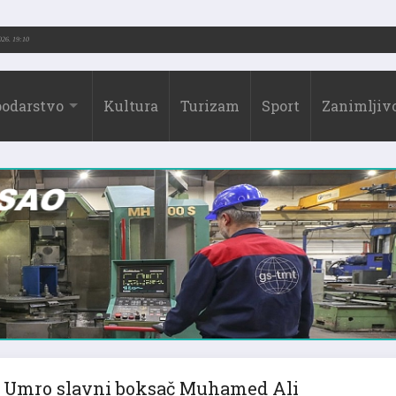
2026.)
31.07.2026. 19:10
odarstvo
Kultura
Turizam
Sport
Zanimljivo