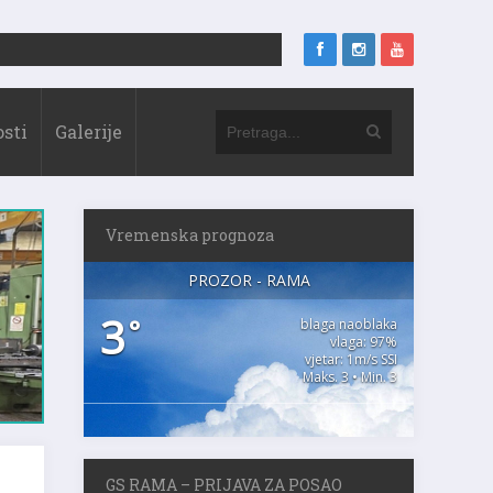
sti
Galerije
Vremenska prognoza
PROZOR - RAMA
3
°
blaga naoblaka
vlaga: 97%
vjetar: 1m/s SSI
Maks. 3 • Min. 3
GS RAMA – PRIJAVA ZA POSAO