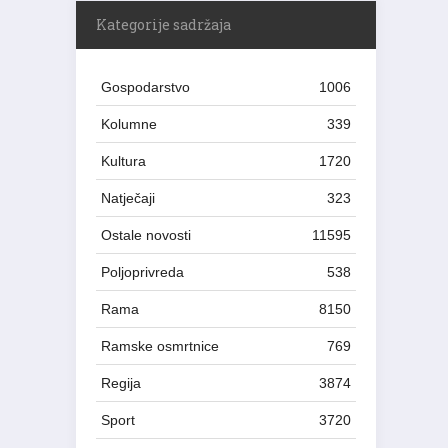
Kategorije sadržaja
Gospodarstvo
1006
Kolumne
339
Kultura
1720
Natječaji
323
Ostale novosti
11595
Poljoprivreda
538
Rama
8150
Ramske osmrtnice
769
Regija
3874
Sport
3720