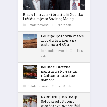
Biraju li hrvatski branitelji Zdenka
Lučića umjesto Savinog Malog
Ostale novosti
Prije 2 sata
Policija upozorava vozače
zbog divljih konja na
cestama u HBŽ-u
Ostale novosti
Prije 5
sati
Koliko su sigurne
namirnice koje se na
tržnicama nude kao
domaće
Ostale novosti
Prije 8 sati
RABBUNI! | Don Josip
Soldo pred oltarom
započeo svoj svećenički