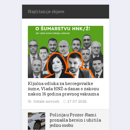
Najčitanije objave
Ključna odluka za hercegovačke
šume, Vlada HNŽ-a danas o zakonu
nakon 16 godina pravnog vakuuma
Ostale novosti
27.07.2026.
Policija u Prozor-Rami
pronašla heroin i uhitila
jednu osobu