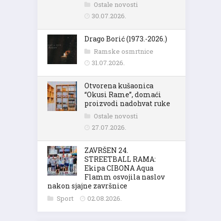
Ostale novosti
30.07.2026.
Drago Borić (1973.-2026.)
Ramske osmrtnice
31.07.2026.
Otvorena kušaonica
“Okusi Rame”, domaći
proizvodi nadohvat ruke
Ostale novosti
27.07.2026.
ZAVRŠEN 24.
STREETBALL RAMA:
Ekipa CIBONA Aqua
Flamm osvojila naslov
nakon sjajne završnice
Sport
02.08.2026.