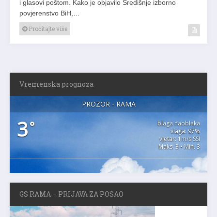
i glasovi poštom. Kako je objavilo Središnje izborno
povjerenstvo BiH,…
Pročitajte više
Vremenska prognoza
PROZOR - RAMA
3
°
blaga naoblaka
vlaga: 97%
vjetar: 1m/s SSI
Maks. 3 • Min. 3
GS RAMA – PRIJAVA ZA POSAO