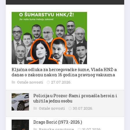
Ključna odluka za hercegovačke šume, Vlada HNŽ-a
danas o zakonu nakon 16 godina pravnog vakuuma
Ostale novosti
27.07.2026.
Policija u Prozor-Rami pronašla heroin i
uhitila jednu osobu
Ostale novosti
30.07.2026.
Drago Borić (1973.-2026.)
Ramske osmrtnice
31.07.2026.