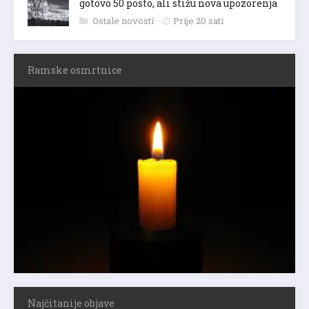
gotovo 50 posto, ali stižu nova upozorenja
Ostale novosti
Prije 20 sati
Ramske osmrtnice
Najčitanije objave