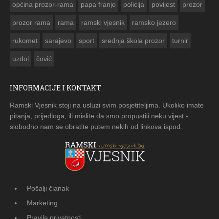
općina prozor-rama
papa franjo
policija
povijest
prozor
prozor rama
rama
ramski vjesnik
ramsko jezero
rukomet
sarajevo
sport
srednja škola prozor
turnir
uzdol
čović
INFORMACIJE I KONTAKT
Ramski Vjesnik stoji na usluzi svim posjetiteljima. Ukoliko imate
pitanja, prijedloga, ili mislite da smo propustili neku vijest -
slobodno nam se obratite putem nekih od linkova ispod.
Pošalji članak
Marketing
Pravila privatnosti