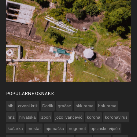
POPULARNE OZNAKE
ČESTITKA RAMSKOG VJESNIKA ZA USKRS
bih
crveni križ
Dodik
gračac
hkk rama
hnk rama


hnž
hrvatska
izbori
jozo ivančević
korona
koronavirus
košarka
mostar
njemačka
nogomet
opcinsko vijeće