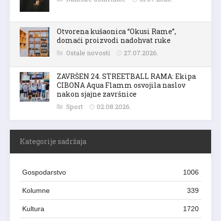
Otvorena kušaonica “Okusi Rame”,
domaći proizvodi nadohvat ruke
Ostale novosti
27.07.2026.
ZAVRŠEN 24. STREETBALL RAMA: Ekipa
CIBONA Aqua Flamm osvojila naslov
nakon sjajne završnice
Sport
02.08.2026.
Kategorije sadržaja
Gospodarstvo
1006
Kolumne
339
Kultura
1720