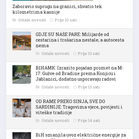
Zaboravio suprugu na granici, shvatio tek
kilometrima kasnije
Ostale novosti
Prije 10 sati
GDJE SU NAŠE PARE: Milijarde od
cestarina i trošarina nestale, a autocesta
nema
Ostale novosti
Prije 13 sati
BIHAMK: Izrazito pojačan promet na M-
17: Gužve od Bradine prema Konjicu i
Jablanici, dodatno usporavaju radovi
Ostale novosti
Prije 13 sati
OD RAME PREKO SINJA, SVE DO
SARDINIJE: Tragovima vjere, povijesti i
viteške tradicije
Ostale novosti
Prije 14 sati
BiH smanjila uvoz električne energije za