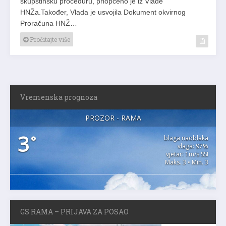
HNŽa.Također, Vlada je usvojila Dokument okvirnog
Proračuna HNŽ…
Pročitajte više
Vremenska prognoza
PROZOR - RAMA
3
°
blaga naoblaka
vlaga: 97%
vjetar: 1m/s SSI
Maks. 3 • Min. 3
GS RAMA – PRIJAVA ZA POSAO