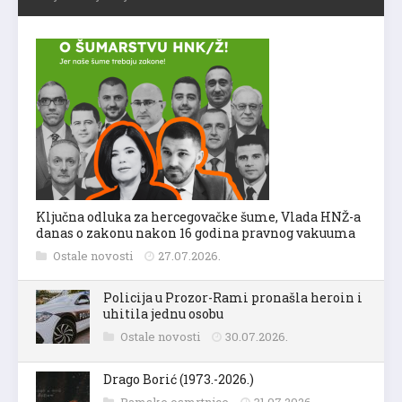
Ključna odluka za hercegovačke šume, Vlada HNŽ-a
danas o zakonu nakon 16 godina pravnog vakuuma
Ostale novosti
27.07.2026.
Policija u Prozor-Rami pronašla heroin i
uhitila jednu osobu
Ostale novosti
30.07.2026.
Drago Borić (1973.-2026.)
Ramske osmrtnice
31.07.2026.