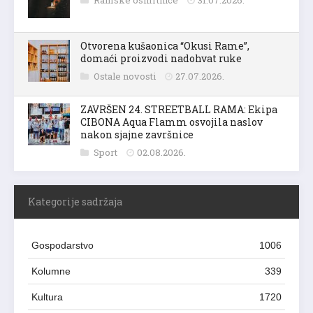
Otvorena kušaonica “Okusi Rame”,
domaći proizvodi nadohvat ruke
Ostale novosti
27.07.2026.
ZAVRŠEN 24. STREETBALL RAMA: Ekipa
CIBONA Aqua Flamm osvojila naslov
nakon sjajne završnice
Sport
02.08.2026.
Kategorije sadržaja
Gospodarstvo
1006
Kolumne
339
Kultura
1720