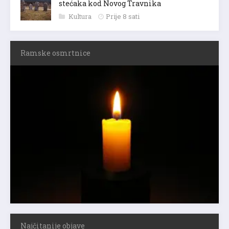
stećaka kod Novog Travnika
Kultura
Prije 8 sati
Ramske osmrtnice
Najčitanije objave