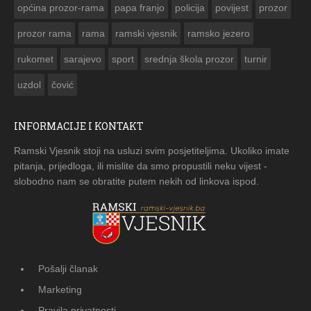
općina prozor-rama
papa franjo
policija
povijest
prozor
prozor rama
rama
ramski vjesnik
ramsko jezero
rukomet
sarajevo
sport
srednja škola prozor
turnir
uzdol
čović
INFORMACIJE I KONTAKT
Ramski Vjesnik stoji na usluzi svim posjetiteljima. Ukoliko imate
pitanja, prijedloga, ili mislite da smo propustili neku vijest -
slobodno nam se obratite putem nekih od linkova ispod.
Pošalji članak
Marketing
Pravila privatnosti