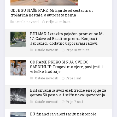
GDJE SU NAŠE PARE: Milijarde od cestarina i
trošarina nestale, a autocesta nema
Ostale novosti
Prije 28 minuta
BIHAMK: Izrazito pojačan promet na M-
17: Gužve od Bradine prema Konjicu i
Jablanici, dodatno usporavaju radovi
Ostale novosti
Prije 31 minuta
OD RAME PREKO SINJA, SVE DO
SARDINIJE: Tragovima vjere, povijesti i
viteške tradicije
Ostale novosti
Prije 1 sat
BiH smanjila uvoz električne energije za
gotovo 50 posto, ali stižu nova upozorenja
Ostale novosti
Prije 7 sati
EU financira valorizaciju nekropole