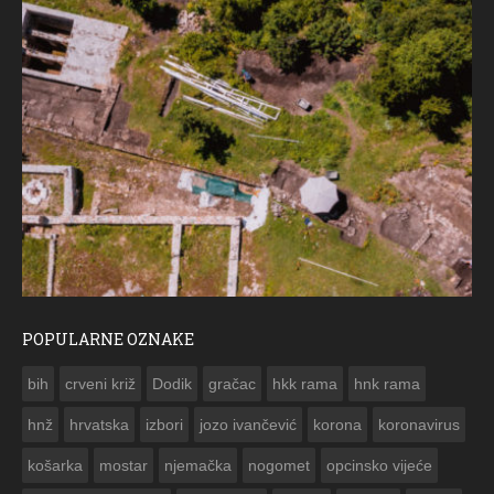
POPULARNE OZNAKE
ČE
bih
crveni križ
Dodik
gračac
hkk rama
hnk rama


hnž
hrvatska
izbori
jozo ivančević
korona
koronavirus
košarka
mostar
njemačka
nogomet
opcinsko vijeće