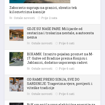
Zaboravio suprugu na granici, shvatio tek
kilometrima kasnije
Ostale novosti
Prije 2 sata
GDJE SU NAŠE PARE: Milijarde od
cestarina i trošarina nestale, a autocesta
nema
Ostale novosti
Prije 6 sati
BIHAMK: Izrazito pojačan promet na M-
17: Gužve od Bradine prema Konjicu i
Jablanici, dodatno usporavaju radovi
Ostale novosti
Prije 6 sati
OD RAME PREKO SINJA, SVE DO
SARDINIJE: Tragovima vjere, povijesti i
viteške tradicije
Ostale novosti
Prije 6 sati
BiH smanjila uvoz električne energije za