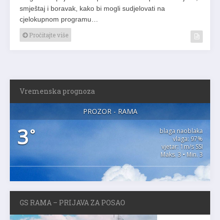
smještaj i boravak, kako bi mogli sudjelovati na
cjelokupnom programu…
Pročitajte više
Vremenska prognoza
PROZOR - RAMA
3
°
blaga naoblaka
vlaga: 97%
vjetar: 1m/s SSI
Maks. 3 • Min. 3
GS RAMA – PRIJAVA ZA POSAO