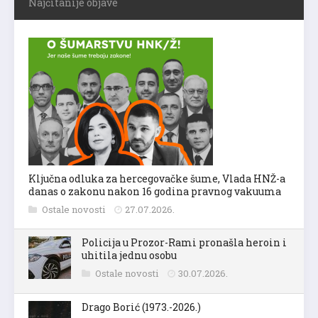
Najčitanije objave
Ključna odluka za hercegovačke šume, Vlada HNŽ-a
danas o zakonu nakon 16 godina pravnog vakuuma
Ostale novosti
27.07.2026.
Policija u Prozor-Rami pronašla heroin i
uhitila jednu osobu
Ostale novosti
30.07.2026.
Drago Borić (1973.-2026.)