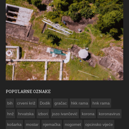
POPULARNE OZNAKE
ČE
bih
crveni križ
Dodik
gračac
hkk rama
hnk rama


hnž
hrvatska
izbori
jozo ivančević
korona
koronavirus
košarka
mostar
njemačka
nogomet
opcinsko vijeće