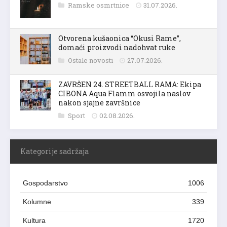
Ramske osmrtnice
31.07.2026.
Otvorena kušaonica “Okusi Rame”,
domaći proizvodi nadohvat ruke
Ostale novosti
27.07.2026.
ZAVRŠEN 24. STREETBALL RAMA: Ekipa
CIBONA Aqua Flamm osvojila naslov
nakon sjajne završnice
Sport
02.08.2026.
Kategorije sadržaja
Gospodarstvo
1006
Kolumne
339
Kultura
1720