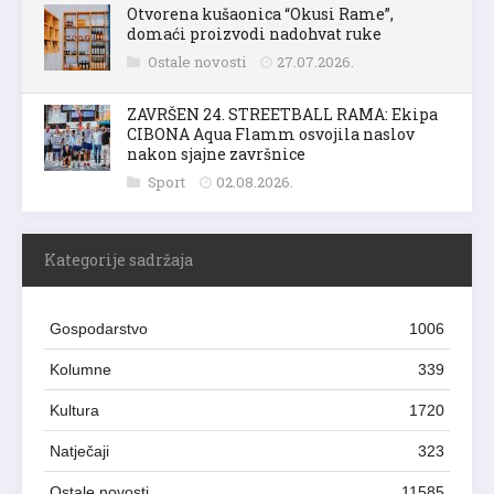
Otvorena kušaonica “Okusi Rame”,
domaći proizvodi nadohvat ruke
Ostale novosti
27.07.2026.
ZAVRŠEN 24. STREETBALL RAMA: Ekipa
CIBONA Aqua Flamm osvojila naslov
nakon sjajne završnice
Sport
02.08.2026.
Kategorije sadržaja
Gospodarstvo
1006
Kolumne
339
Kultura
1720
Natječaji
323
Ostale novosti
11585