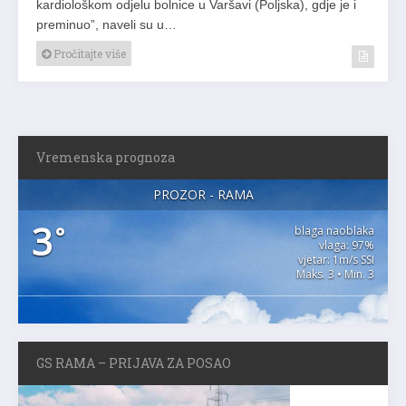
kardiološkom odjelu bolnice u Varšavi (Poljska), gdje je i
preminuo”, naveli su u…
Pročitajte više
Vremenska prognoza
PROZOR - RAMA
3
°
blaga naoblaka
vlaga: 97%
vjetar: 1m/s SSI
Maks. 3 • Min. 3
GS RAMA – PRIJAVA ZA POSAO