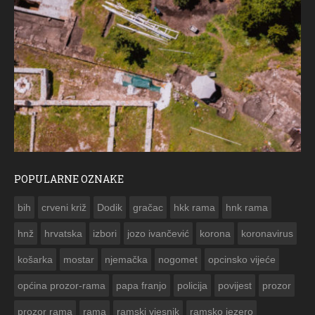
POPULARNE OZNAKE
ČE
bih
crveni križ
Dodik
gračac
hkk rama
hnk rama


hnž
hrvatska
izbori
jozo ivančević
korona
koronavirus
košarka
mostar
njemačka
nogomet
opcinsko vijeće
općina prozor-rama
papa franjo
policija
povijest
prozor
prozor rama
rama
ramski vjesnik
ramsko jezero