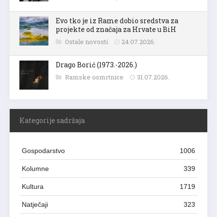
Evo tko je iz Rame dobio sredstva za
projekte od značaja za Hrvate u BiH
Ostale novosti
24.07.2026.
Drago Borić (1973.-2026.)
Ramske osmrtnice
31.07.2026.
Kategorije sadržaja
Gospodarstvo
1006
Kolumne
339
Kultura
1719
Natječaji
323