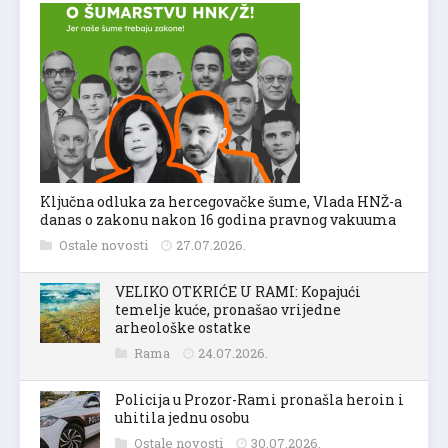
Ključna odluka za hercegovačke šume, Vlada HNŽ-a
danas o zakonu nakon 16 godina pravnog vakuuma
Ostale novosti
27.07.2026.
VELIKO OTKRIĆE U RAMI: Kopajući
temelje kuće, pronašao vrijedne
arheološke ostatke
Rama
24.07.2026.
Policija u Prozor-Rami pronašla heroin i
uhitila jednu osobu
Ostale novosti
30.07.2026.