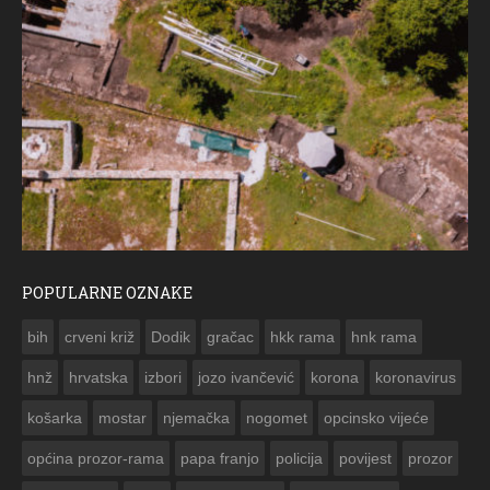
POPULARNE OZNAKE
ČE
bih
crveni križ
Dodik
gračac
hkk rama
hnk rama


hnž
hrvatska
izbori
jozo ivančević
korona
koronavirus
košarka
mostar
njemačka
nogomet
opcinsko vijeće
općina prozor-rama
papa franjo
policija
povijest
prozor