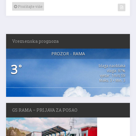
Pročitajte više
Vremenska prognoza
PROZOR - RAMA
3
°
blaga naoblaka
vlaga: 97%
vjetar: 1m/s SSI
Maks. 3 • Min. 3
GS RAMA – PRIJAVA ZA POSAO