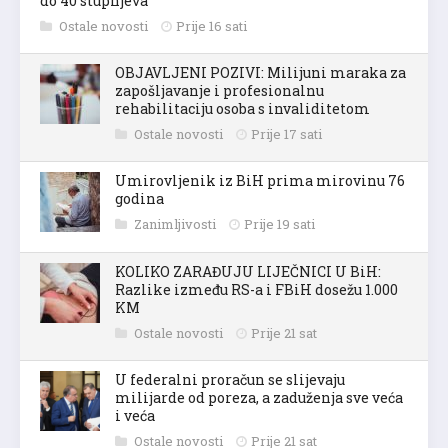
do 40 stupnjeva
Ostale novosti
Prije 16 sati
OBJAVLJENI POZIVI: Milijuni maraka za
zapošljavanje i profesionalnu
rehabilitaciju osoba s invaliditetom
Ostale novosti
Prije 17 sati
Umirovljenik iz BiH prima mirovinu 76
godina
Zanimljivosti
Prije 19 sati
KOLIKO ZARAĐUJU LIJEČNICI U BiH:
Razlike između RS-a i FBiH dosežu 1.000
KM
Ostale novosti
Prije 21 sat
U federalni proračun se slijevaju
milijarde od poreza, a zaduženja sve veća
i veća
Ostale novosti
Prije 21 sat