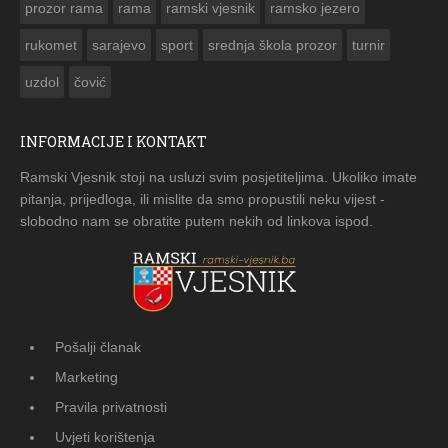
prozor rama
rama
ramski vjesnik
ramsko jezero
rukomet
sarajevo
sport
srednja škola prozor
turnir
uzdol
čović
INFORMACIJE I KONTAKT
Ramski Vjesnik stoji na usluzi svim posjetiteljima. Ukoliko imate
pitanja, prijedloga, ili mislite da smo propustili neku vijest -
slobodno nam se obratite putem nekih od linkova ispod.
Pošalji članak
Marketing
Pravila privatnosti
Uvjeti korištenja