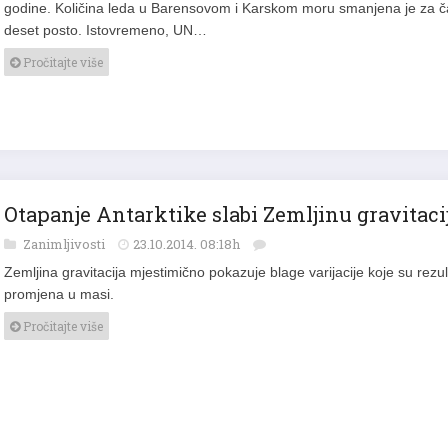
deset posto. Istovremeno, UN…
Pročitajte više
Otapanje Antarktike slabi Zemljinu gravitaci
Zanimljivosti
23.10.2014. 08:18h
Zemljina gravitacija mjestimično pokazuje blage varijacije koje su rezul
promjena u masi.
Pročitajte više