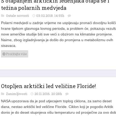
težina polarnih medvjeda
Ostale novosti
03.02.2018. 14:55h
Polarni medvjedi u zadnje vrijeme ne uspijevaju pronaći dovoljnu količ
hrane tijekom glavnoga lovnog perioda, a problem će, pokazuju rezulta
nove američke studije biti sve veći s obzirom na klimatske promjene.
Naime, zbog izgladnjivanja je došlo do promjena u metabolizmu ovih
sisavaca.
Pročitajte više
Otopljen arktički led veličine Floride!
Zanimljivosti
20.11.2016. 20:28h
NASA upozorava da je pod utjecajem toplog ciklona, za samo deset
dana, nestao arktički led veličine Floride. Ciklon koji je pogodio Arktik
donio je do deset stupnjeva višu temperaturu od prosječne za ovo do
godine. Količina leda u Barensovom i Karskom moru smanjena je za č