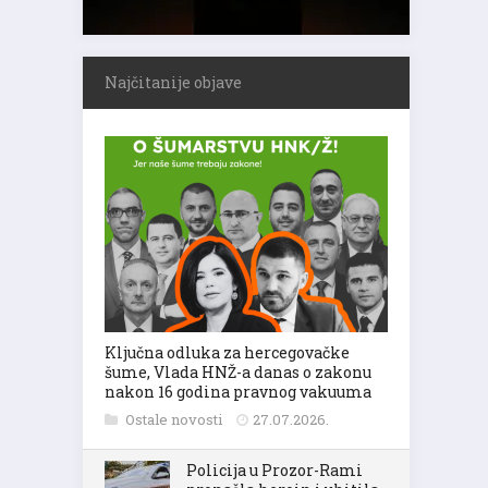
Najčitanije objave
Ključna odluka za hercegovačke
šume, Vlada HNŽ-a danas o zakonu
nakon 16 godina pravnog vakuuma
Ostale novosti
27.07.2026.
Policija u Prozor-Rami