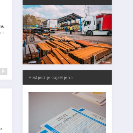
inu
ti
Posljednje objavljeno
ba
ak