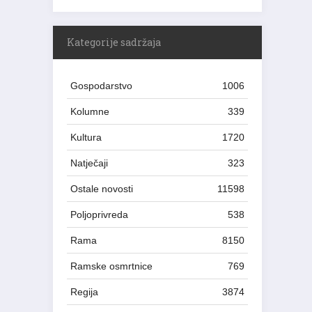
Kategorije sadržaja
Gospodarstvo
1006
Kolumne
339
Kultura
1720
Natječaji
323
Ostale novosti
11598
Poljoprivreda
538
Rama
8150
Ramske osmrtnice
769
Regija
3874