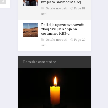
umjesto Savinog Malog
Ostale novosti
Prije 18
sati
Policija upozorava vozače
zbog divljih konja na
cestama u HBŽ-u
Ostale novosti
Prije 20
sati
Ramske osmrtnice