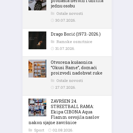
pronašla heroin i uhitila
jednu osobu
Ostale novosti
30.07.2026.
Drago Borić (1973.-2026.)
Ramske osmrtnice
31.07.2026.
Otvorena kušaonica
“Okusi Rame”, domaći
proizvodi nadohvat ruke
Ostale novosti
27.07.2026.
ZAVRŠEN 24.
STREETBALL RAMA:
Ekipa CIBONA Aqua
Flamm osvojila naslov
nakon sjajne završnice
Sport
02.08.2026.