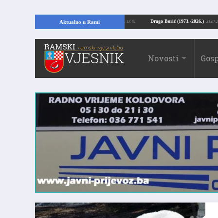
pajući temelje kuće, pronašao vrijedne arheološke ostatke
Drago Borić (1973.
Aktualno u Rami
24.07.2026. 13:51
Novosti
Gosp