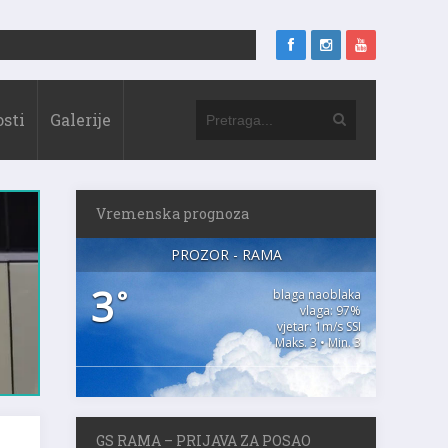
sti
Galerije
Vremenska prognoza
PROZOR - RAMA
3
°
blaga naoblaka
vlaga: 97%
vjetar: 1m/s SSI
Maks. 3 • Min. 3
GS RAMA – PRIJAVA ZA POSAO