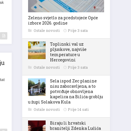
Zeleno svjetlo za predstojeće Opće
izbore 2026. godine
Ostale novosti
Prije 3 sata
Toplinski val uz
pljuskove, najviše
temperature u
ju
Hercegovini
Ostale novosti
Prije 3 sata
tat
Sela ispod Zec planine
nisu zaboravljena, a to
potvrđuje obnovljena
kapelica na Bilića groblju
u župi Solakova Kula
Ostale novosti
Prije 14 sati
Biraju li hrvatski
branitelji Zdenka Lučića