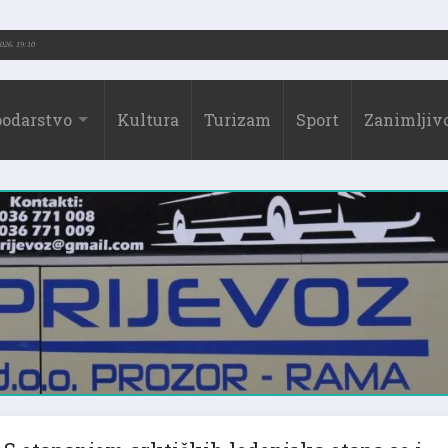
-2026.)
31.07.2026. 19:10
odarstvo
Kultura
Turizam
Sport
Zanimljivo
S otapanjem arktičkih ledenjaka otapa se i