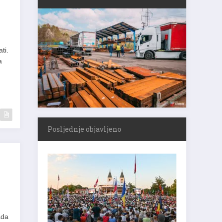
ti.
a
Posljednje objavljeno
ada