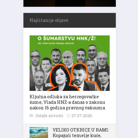
Najčitanije objave
Ključna odluka za hercegovačke
šume, Vlada HNŽ-a danas o zakonu
nakon 16 godina pravnog vakuuma
Ostale novosti
27.07.2026.
VELIKO OTKRIĆE U RAMI:
Kopajući temelje kuće,