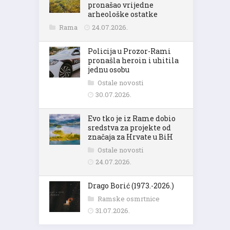
pronašao vrijedne
arheološke ostatke
Rama
24.07.2026.
Policija u Prozor-Rami
pronašla heroin i uhitila
jednu osobu
Ostale novosti
30.07.2026.
Evo tko je iz Rame dobio
sredstva za projekte od
značaja za Hrvate u BiH
Ostale novosti
24.07.2026.
Drago Borić (1973.-2026.)
Ramske osmrtnice
31.07.2026.