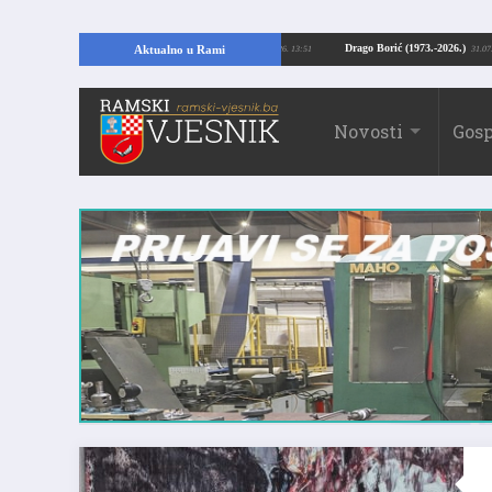
opajući temelje kuće, pronašao vrijedne arheološke ostatke
Drago Borić (197
Aktualno u Rami
24.07.2026. 13:51
Novosti
Gosp