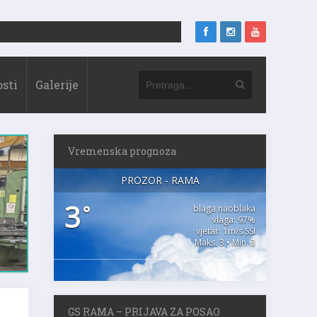
sti
Galerije
Vremenska prognoza
PROZOR - RAMA
3
°
blaga naoblaka
vlaga: 97%
vjetar: 1m/s SSI
Maks. 3 • Min. 3
GS RAMA – PRIJAVA ZA POSAO