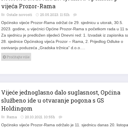
NAJAVA: Redovna 29. sjednica Općinskog
vijeća Prozor-Rama
Ostale novosti
25.05.2023. 11:51h
Općinsko vijeće Prozor-Rama održat će 29. sjednicu u utorak, 30.5.
2023. godine, u vijećnici Općine Prozor-Rama s početkom rada u 11 sa
Za sjednicu je predložen sljedeći Dnevni red: 1. Izvadak iz zapisnika s
28. sjednice Općinskog vijeća Prozor – Rama, 2. Prijedlog Odluke o
osnivanju poduzeća „Gradska tržnica“ d.o.o….
Pročitajte više
Vijeće jednoglasno dalo suglasnost, Općina
službeno ide u otvaranje pogona s GS
Holdingom
Rama
20.10.2021. 10:55h
Općinsko vijeće Prozor-Rama održalo je 11. sjednicu danas 20. listop