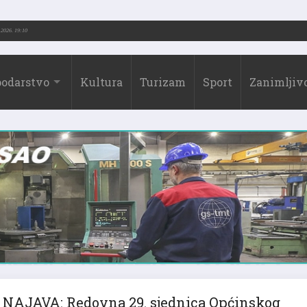
3.-2026.)
31.07.2026. 19:10
odarstvo
Kultura
Turizam
Sport
Zanimljivo