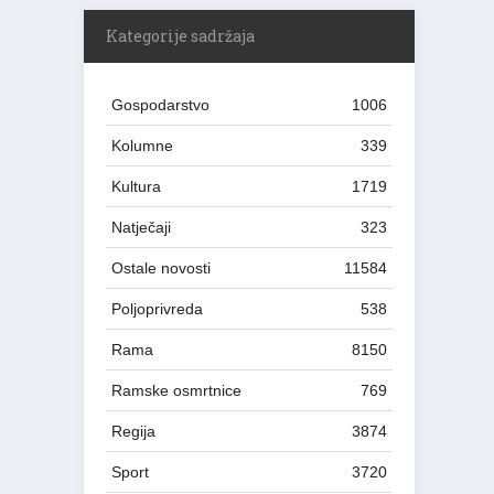
Kategorije sadržaja
Gospodarstvo
1006
Kolumne
339
Kultura
1719
Natječaji
323
Ostale novosti
11584
Poljoprivreda
538
Rama
8150
Ramske osmrtnice
769
Regija
3874
Sport
3720