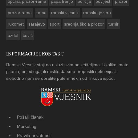
općina prozor-rama
papa franjo
policija
povijest
prozor
prozor rama
rama
ramski vjesnik
ramsko jezero
rukomet
sarajevo
sport
srednja škola prozor
turnir
uzdol
čović
INFORMACIJE I KONTAKT
Ramski Vjesnik stoji na usluzi svim posjetiteljima. Ukoliko imate
pitanja, prijedloga, ili mislite da smo propustili neku vijest -
slobodno nam se obratite putem nekih od linkova ispod.
Pošalji članak
Marketing
Pravila privatnosti