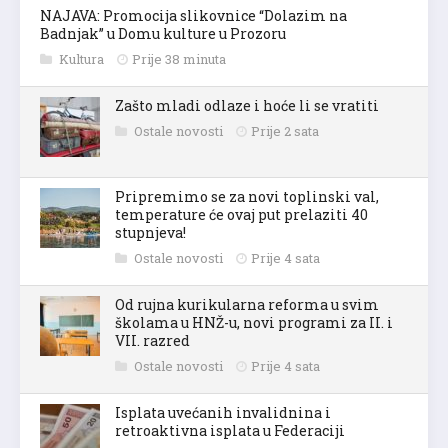
NAJAVA: Promocija slikovnice “Dolazim na
Badnjak” u Domu kulture u Prozoru
Kultura
Prije 38 minuta
Zašto mladi odlaze i hoće li se vratiti
Ostale novosti
Prije 2 sata
Pripremimo se za novi toplinski val,
temperature će ovaj put prelaziti 40
stupnjeva!
Ostale novosti
Prije 4 sata
Od rujna kurikularna reforma u svim
školama u HNŽ-u, novi programi za II. i
VII. razred
Ostale novosti
Prije 4 sata
Isplata uvećanih invalidnina i
retroaktivna isplata u Federaciji