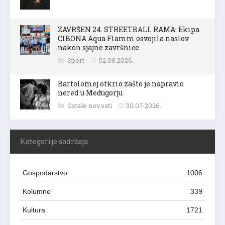
ZAVRŠEN 24. STREETBALL RAMA: Ekipa
CIBONA Aqua Flamm osvojila naslov
nakon sjajne završnice
Sport
02.08.2026.
Bartolomej otkrio zašto je napravio
nered u Međugorju
Ostale novosti
30.07.2026.
Kategorije sadržaja
Gospodarstvo
1006
Kolumne
339
Kultura
1721