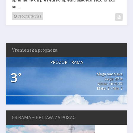
se…
Pročitajte više
Vremenska prognoza
PROZOR - RAMA
3
°
blaga naoblaka
vlaga: 97%
vjetar: 1m/s SSI
Maks. 3 • Min. 3
GS RAMA – PRIJAVA ZA POSAO