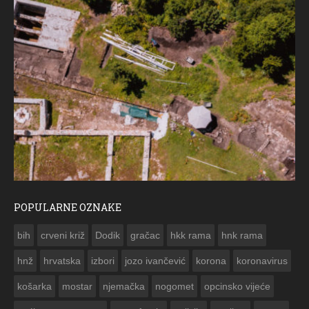
POPULARNE OZNAKE
ČESTITKA RAMSKOG VJESNIKA ZA USKRS 2023. GODINE
bih
crveni križ
Dodik
gračac
hkk rama
hnk rama


hnž
hrvatska
izbori
jozo ivančević
korona
koronavirus
košarka
mostar
njemačka
nogomet
opcinsko vijeće