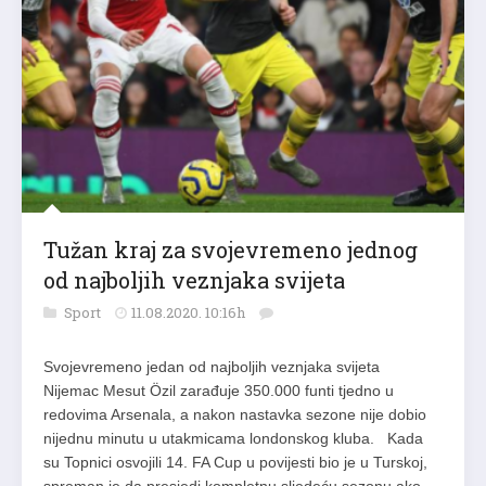
Tužan kraj za svojevremeno jednog
od najboljih veznjaka svijeta
Sport
11.08.2020. 10:16h
Svojevremeno jedan od najboljih veznjaka svijeta
Nijemac Mesut Özil zarađuje 350.000 funti tjedno u
redovima Arsenala, a nakon nastavka sezone nije dobio
nijednu minutu u utakmicama londonskog kluba. Kada
su Topnici osvojili 14. FA Cup u povijesti bio je u Turskoj,
spreman je da presjedi kompletnu sljedeću sezonu ako