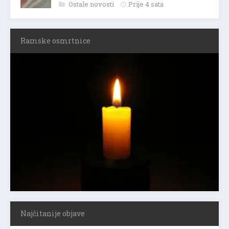
Ostale novosti
Prije 4 sata
Ramske osmrtnice
Najčitanije objave