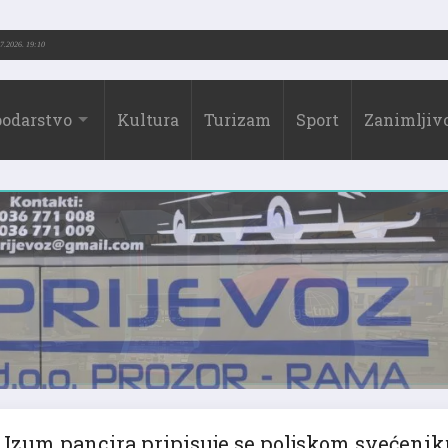
.-2026.)
31.07.2026. 19:10
odarstvo
Kultura
Turizam
Sport
Zanimljivo
Izum pancira pripisuje se poljskom svećenik