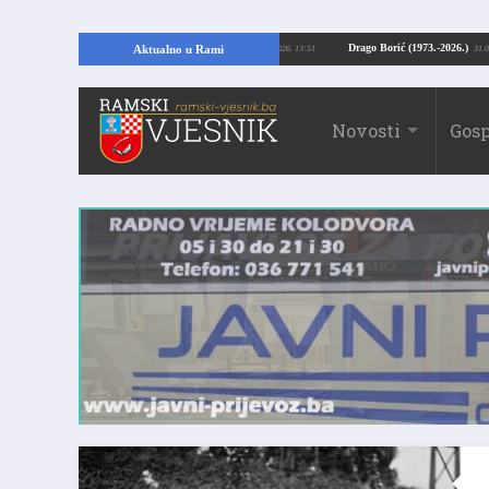
opajući temelje kuće, pronašao vrijedne arheološke ostatke
Drago Borić (1973
Aktualno u Rami
24.07.2026. 13:51
Novosti
Gosp