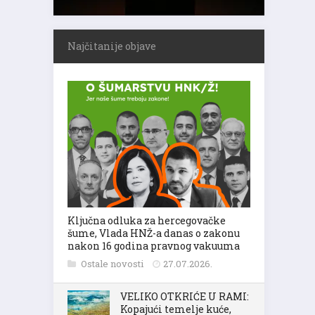
Najčitanije objave
Ključna odluka za hercegovačke
šume, Vlada HNŽ-a danas o zakonu
nakon 16 godina pravnog vakuuma
Ostale novosti
27.07.2026.
VELIKO OTKRIĆE U RAMI:
Kopajući temelje kuće,