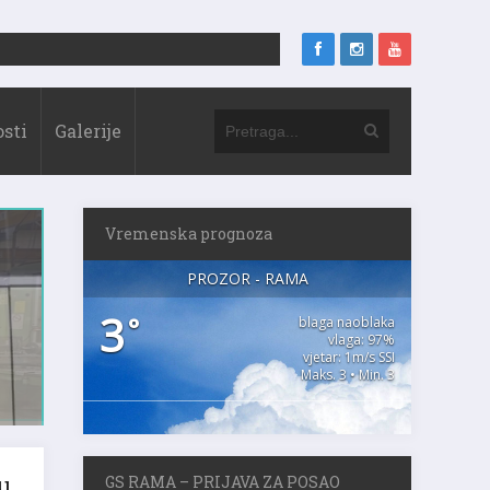
sti
Galerije
Vremenska prognoza
PROZOR - RAMA
3
°
blaga naoblaka
vlaga: 97%
vjetar: 1m/s SSI
Maks. 3 • Min. 3
u
GS RAMA – PRIJAVA ZA POSAO