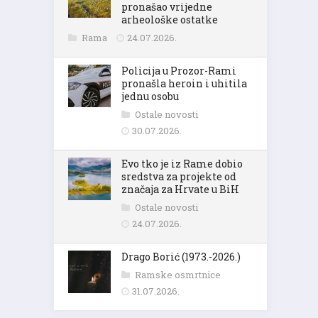
pronašao vrijedne
arheološke ostatke
Rama
24.07.2026.
Policija u Prozor-Rami
pronašla heroin i uhitila
jednu osobu
Ostale novosti
30.07.2026.
Evo tko je iz Rame dobio
sredstva za projekte od
značaja za Hrvate u BiH
Ostale novosti
24.07.2026.
Drago Borić (1973.-2026.)
Ramske osmrtnice
31.07.2026.