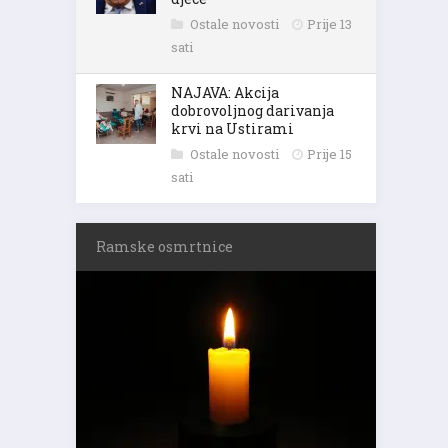
Ostale novosti
Prije 13
sati
NAJAVA: Akcija
dobrovoljnog darivanja
krvi na Ustirami
Ostale novosti
Prije 15
sati
Ramske osmrtnice