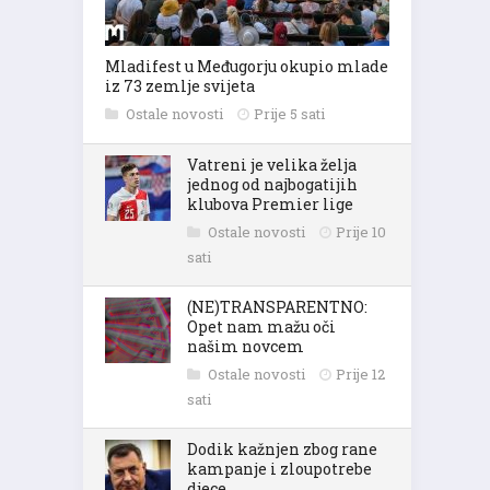
Mladifest u Međugorju okupio mlade
iz 73 zemlje svijeta
Ostale novosti
Prije 5 sati
Vatreni je velika želja
jednog od najbogatijih
klubova Premier lige
Ostale novosti
Prije 10
sati
(NE)TRANSPARENTNO:
Opet nam mažu oči
našim novcem
Ostale novosti
Prije 12
sati
Dodik kažnjen zbog rane
kampanje i zloupotrebe
djece