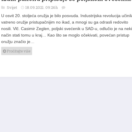
Svijet
18.09.2021. 09:26h
U osvit 20. stoljeća oružja je bilo posvuda. Industrijska revolucija učinil
vatreno oružje pristupačnijim no ikad, a mnogi su ga odrasli redovito
nosili. Vlč. Casimir Zeglen, poljski svećenik u SAD-u, odlučio je na neki
način stati tomu u kraj… Kao što se moglo očekivati, povećan pristup
oružju značio je…
Pročitajte više