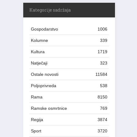
Kategorije sadržaja
Gospodarstvo
1006
Kolumne
339
Kultura
1719
Natječaji
323
Ostale novosti
11584
Poljoprivreda
538
Rama
8150
Ramske osmrtnice
769
Regija
3874
Sport
3720