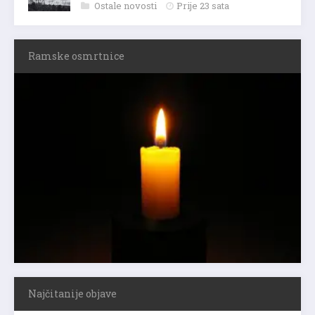
Ostale novosti
Prije 23 sata
Ramske osmrtnice
Najčitanije objave