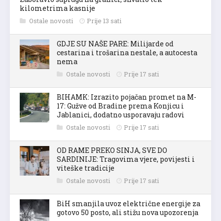
kilometrima kasnije
Ostale novosti
Prije 13 sati
GDJE SU NAŠE PARE: Milijarde od
cestarina i trošarina nestale, a autocesta
nema
Ostale novosti
Prije 17 sati
BIHAMK: Izrazito pojačan promet na M-
17: Gužve od Bradine prema Konjicu i
Jablanici, dodatno usporavaju radovi
Ostale novosti
Prije 17 sati
OD RAME PREKO SINJA, SVE DO
SARDINIJE: Tragovima vjere, povijesti i
viteške tradicije
Ostale novosti
Prije 17 sati
BiH smanjila uvoz električne energije za
gotovo 50 posto, ali stižu nova upozorenja