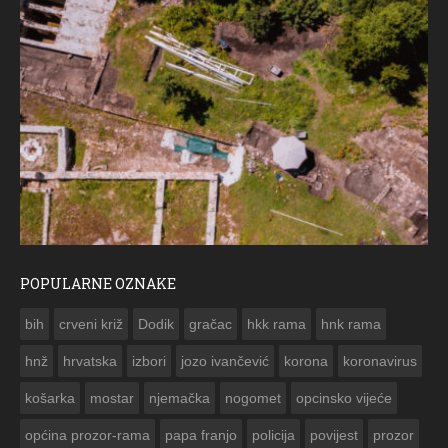
POPULARNE OZNAKE
ČE
bih
crveni križ
Dodik
gračac
hkk rama
hnk rama


hnž
hrvatska
izbori
jozo ivančević
korona
koronavirus
košarka
mostar
njemačka
nogomet
opcinsko vijeće
općina prozor-rama
papa franjo
policija
povijest
prozor