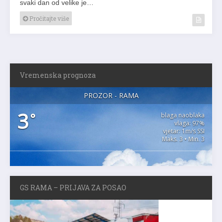
svaki dan od velike je…
Pročitajte više
Vremenska prognoza
PROZOR - RAMA
3
°
blaga naoblaka
vlaga: 97%
vjetar: 1m/s SSI
Maks. 3 • Min. 3
GS RAMA – PRIJAVA ZA POSAO