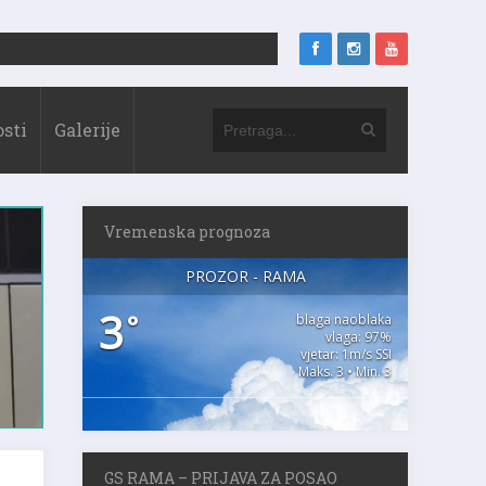
sti
Galerije
Vremenska prognoza
PROZOR - RAMA
3
°
blaga naoblaka
vlaga: 97%
vjetar: 1m/s SSI
Maks. 3 • Min. 3
GS RAMA – PRIJAVA ZA POSAO