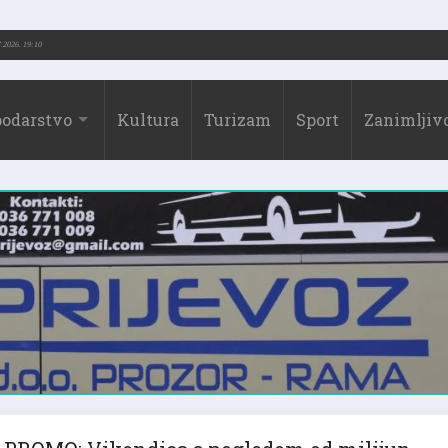
-2026.)
31.07.2026. 19:10
odarstvo
Kultura
Turizam
Sport
Zanimljivo
PROMO: Vikendica s pogledom od milijun