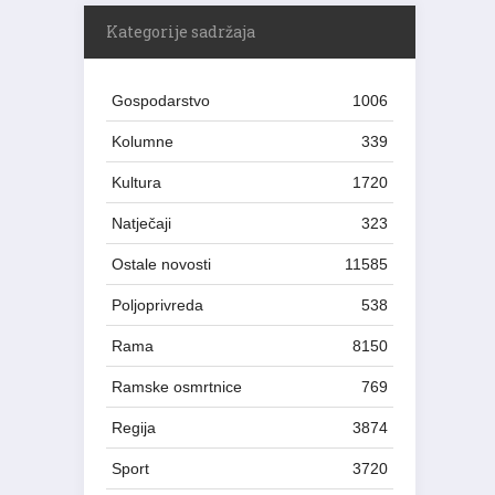
Kategorije sadržaja
Gospodarstvo
1006
Kolumne
339
Kultura
1720
Natječaji
323
Ostale novosti
11585
Poljoprivreda
538
Rama
8150
Ramske osmrtnice
769
Regija
3874
Sport
3720