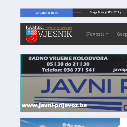
pajući temelje kuće, pronašao vrijedne arheološke ostatke
Drago Borić (1973.
Aktualno u Rami
24.07.2026. 13:51
Novosti
Gosp