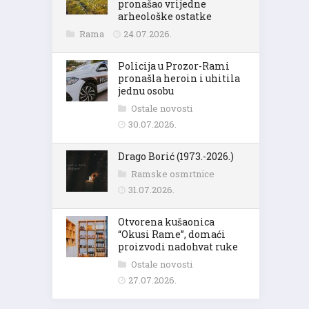
pronašao vrijedne
arheološke ostatke
Rama
24.07.2026.
Policija u Prozor-Rami
pronašla heroin i uhitila
jednu osobu
Ostale novosti
30.07.2026.
Drago Borić (1973.-2026.)
Ramske osmrtnice
31.07.2026.
Otvorena kušaonica
“Okusi Rame”, domaći
proizvodi nadohvat ruke
Ostale novosti
27.07.2026.