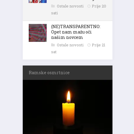
Ostale novosti
Prije 20
sati
(NE)TRANSPARENTNO:
Opet nam mažu oči
našim novcem
Ostale novosti
Prije 21
sat
Ramske osmrtnice