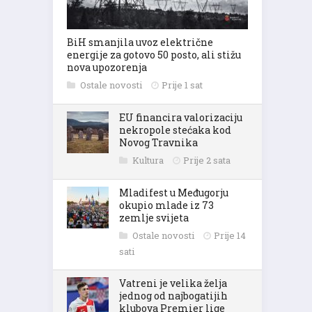
BiH smanjila uvoz električne
energije za gotovo 50 posto, ali stižu
nova upozorenja
Ostale novosti
Prije 1 sat
EU financira valorizaciju
nekropole stećaka kod
Novog Travnika
Kultura
Prije 2 sata
Mladifest u Međugorju
okupio mlade iz 73
zemlje svijeta
Ostale novosti
Prije 14
sati
Vatreni je velika želja
jednog od najbogatijih
klubova Premier lige