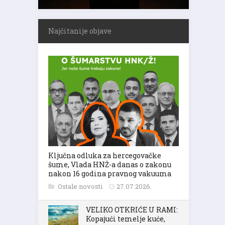
Najčitanije objave
Ključna odluka za hercegovačke
šume, Vlada HNŽ-a danas o zakonu
nakon 16 godina pravnog vakuuma
Ostale novosti
27.07.2026.
VELIKO OTKRIĆE U RAMI:
Kopajući temelje kuće,