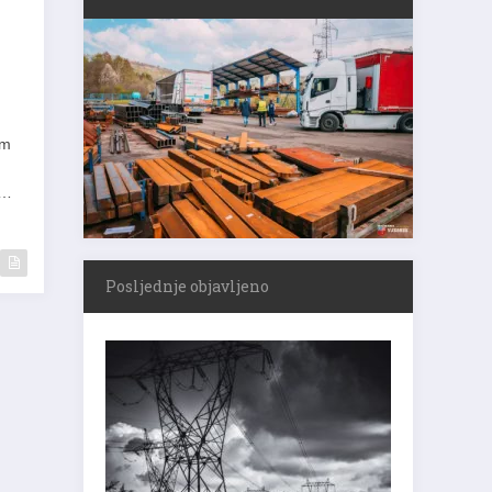
em
n…
Posljednje objavljeno