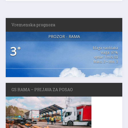
Vremenska prognoza
PROZOR - RAMA
3
°
blaga naoblaka
vlaga: 97%
vjetar: 1m/s SSI
Maks. 3 • Min. 3
GS RAMA – PRIJAVA ZA POSAO