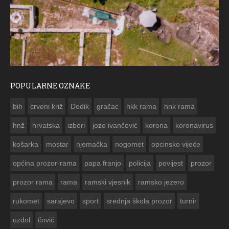
POPULARNE OZNAKE
ČES
bih
crveni križ
Dodik
gračac
hkk rama
hnk rama


hnž
hrvatska
izbori
jozo ivančević
korona
koronavirus
košarka
mostar
njemačka
nogomet
opcinsko vijeće
općina prozor-rama
papa franjo
policija
povijest
prozor
prozor rama
rama
ramski vjesnik
ramsko jezero
rukomet
sarajevo
sport
srednja škola prozor
turnir
uzdol
čović