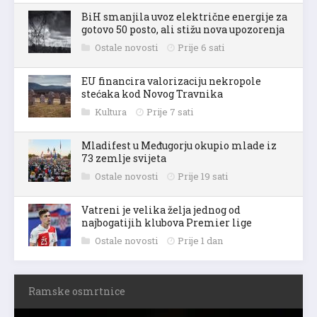
BiH smanjila uvoz električne energije za
gotovo 50 posto, ali stižu nova upozorenja
Ostale novosti
Prije 6 sati
EU financira valorizaciju nekropole
stećaka kod Novog Travnika
Kultura
Prije 7 sati
Mladifest u Međugorju okupio mlade iz
73 zemlje svijeta
Ostale novosti
Prije 19 sati
Vatreni je velika želja jednog od
najbogatijih klubova Premier lige
Ostale novosti
Prije 1 dan
Ramske osmrtnice