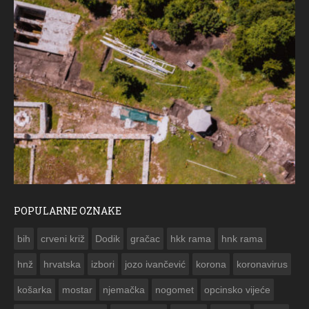
POPULARNE OZNAKE
ČE
bih
crveni križ
Dodik
gračac
hkk rama
hnk rama


hnž
hrvatska
izbori
jozo ivančević
korona
koronavirus
košarka
mostar
njemačka
nogomet
opcinsko vijeće