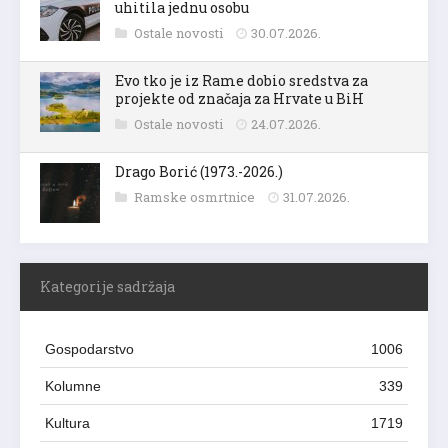
uhitila jednu osobu
Ostale novosti
30.07.2026.
Evo tko je iz Rame dobio sredstva za
projekte od značaja za Hrvate u BiH
Ostale novosti
24.07.2026.
Drago Borić (1973.-2026.)
Ramske osmrtnice
31.07.2026.
Kategorije sadržaja
Gospodarstvo
1006
Kolumne
339
Kultura
1719