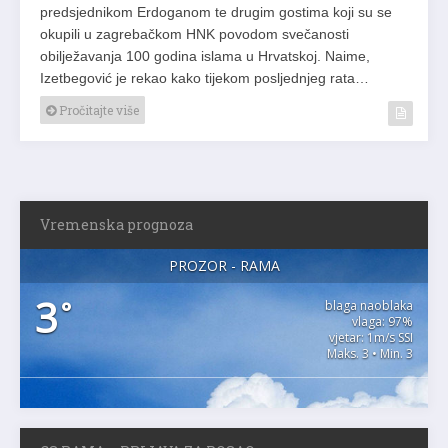
predsjednikom Erdoganom te drugim gostima koji su se
okupili u zagrebačkom HNK povodom svečanosti
obilježavanja 100 godina islama u Hrvatskoj. Naime,
Izetbegović je rekao kako tijekom posljednjeg rata…
Pročitajte više
Vremenska prognoza
PROZOR - RAMA
3
°
blaga naoblaka
vlaga: 97%
vjetar: 1m/s SSI
Maks. 3 • Min. 3