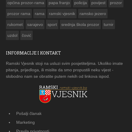
općina prozor-rama
papa franjo
policija
povijest
prozor
prozor rama
rama
ramski vjesnik
ramsko jezero
rukomet
sarajevo
sport
srednja škola prozor
turnir
uzdol
čović
INFORMACIJE I KONTAKT
Ramski Vjesnik stoji na usluzi svim posjetiteljima. Ukoliko imate
pitanja, prijedloga, ili mislite da smo propustili neku vijest -
slobodno nam se obratite putem nekih od linkova ispod.
Pošalji članak
Marketing
Pravila privatnosti