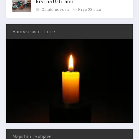
krvi na Ustirami
Ostale novosti
Prije 23 sata
Ramske osmrtnice
Najčitanije objave