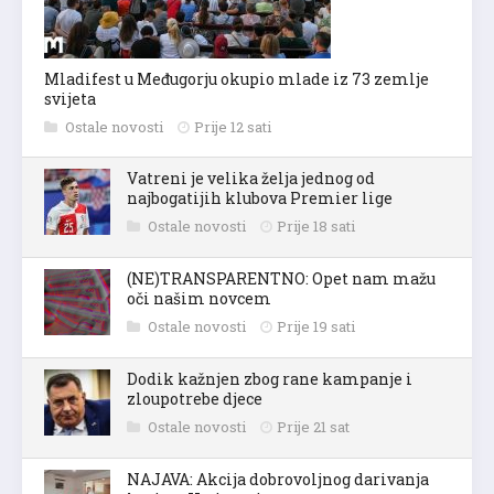
Mladifest u Međugorju okupio mlade iz 73 zemlje
svijeta
Ostale novosti
Prije 12 sati
Vatreni je velika želja jednog od
najbogatijih klubova Premier lige
Ostale novosti
Prije 18 sati
(NE)TRANSPARENTNO: Opet nam mažu
oči našim novcem
Ostale novosti
Prije 19 sati
Dodik kažnjen zbog rane kampanje i
zloupotrebe djece
Ostale novosti
Prije 21 sat
NAJAVA: Akcija dobrovoljnog darivanja