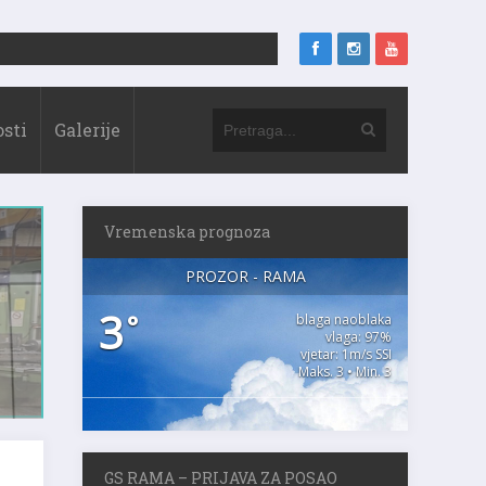
sti
Galerije
Vremenska prognoza
PROZOR - RAMA
3
°
blaga naoblaka
vlaga: 97%
vjetar: 1m/s SSI
Maks. 3 • Min. 3
GS RAMA – PRIJAVA ZA POSAO