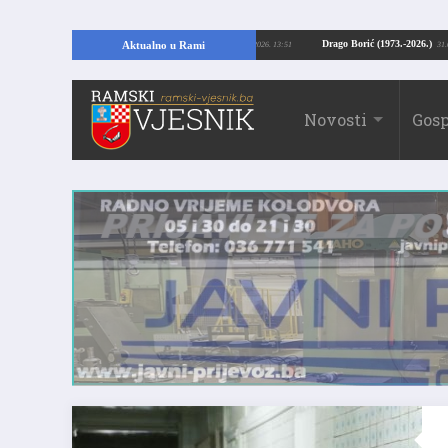
opajući temelje kuće, pronašao vrijedne arheološke ostatke
Drago Borić (197
Aktualno u Rami
24.07.2026. 13:51
Novosti
Gosp