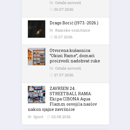
Ostale novosti
30.07.2026.
Drago Borić (1973.-2026.)
Ramske osmrtnice
31.07.2026.
Otvorena kušaonica
“Okusi Rame”, domaći
proizvodi nadohvat ruke
Ostale novosti
27.07.2026.
ZAVRŠEN 24.
STREETBALL RAMA:
Ekipa CIBONA Aqua
Flamm osvojila naslov
nakon sjajne završnice
Sport
02.08.2026.