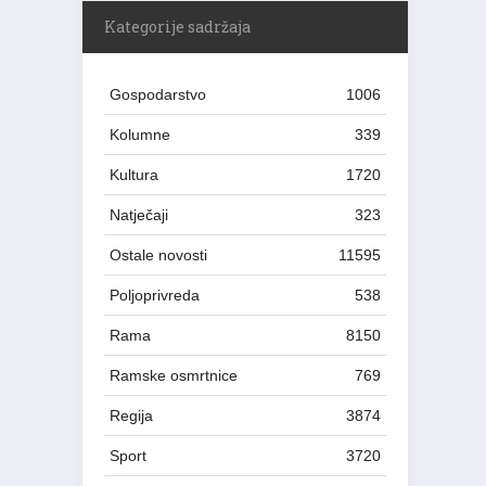
Kategorije sadržaja
Gospodarstvo
1006
Kolumne
339
Kultura
1720
Natječaji
323
Ostale novosti
11595
Poljoprivreda
538
Rama
8150
Ramske osmrtnice
769
Regija
3874
Sport
3720