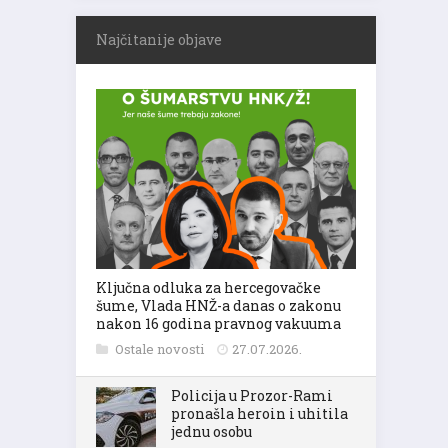
Najčitanije objave
Ključna odluka za hercegovačke
šume, Vlada HNŽ-a danas o zakonu
nakon 16 godina pravnog vakuuma
Ostale novosti
27.07.2026.
Policija u Prozor-Rami
pronašla heroin i uhitila
jednu osobu