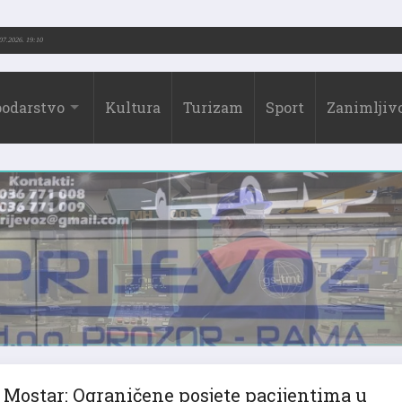
3.-2026.)
31.07.2026. 19:10
odarstvo
Kultura
Turizam
Sport
Zanimljivo
Mostar: Ograničene posjete pacijentima u