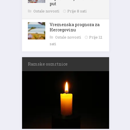
put
Ostale novosti
Prije 8 sati
Vremenska prognoza za
Hercegovinu
Ostale novosti
Prije 12
sati
Ramske osmrtnice