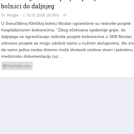
bolnici do daljnjeg
Regija
10.01.2018. 20:36h
U Sveučilišnoj Kliničkoj bolnici Mostar ograničene su redovite posjete
hospitaliziranim bolesnicima. ”Zbog očekivane epidemije gripe, do
daljnjega se ograničavaju redovite posjete bolesnicima u SKB Mostar,
odnosno posjete se mogu odobriti samo u nužnim slučajevima, što zn
da samo jedna osoba dnevno može dostaviti osobne stvari i potrebnu
medicinsku dokumentaciju (uz…
Pročitajte više