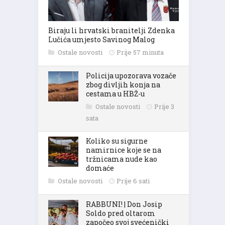
Biraju li hrvatski branitelji Zdenka
Lučića umjesto Savinog Malog
Ostale novosti
Prije 57 minuta
Policija upozorava vozače
zbog divljih konja na
cestama u HBŽ-u
Ostale novosti
Prije 3
sata
Koliko su sigurne
namirnice koje se na
tržnicama nude kao
domaće
Ostale novosti
Prije 6 sati
RABBUNI! | Don Josip
Soldo pred oltarom
započeo svoj svećenički