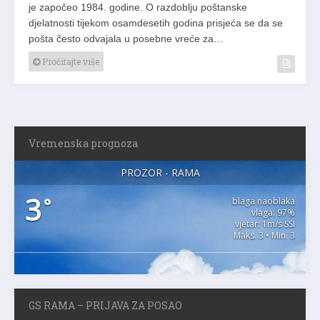
je započeo 1984. godine. O razdoblju poštanske
djelatnosti tijekom osamdesetih godina prisjeća se da se
pošta često odvajala u posebne vreće za…
Pročitajte više
Vremenska prognoza
PROZOR - RAMA
3
°
blaga naoblaka
vlaga: 97%
vjetar: 1m/s SSI
Maks. 3 • Min. 3
GS RAMA – PRIJAVA ZA POSAO