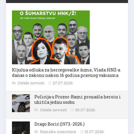
Ključna odluka za hercegovačke šume, Vlada HNŽ-a
danas o zakonu nakon 16 godina pravnog vakuuma
Ostale novosti
27.07.2026.
Policija u Prozor-Rami pronašla heroin i
uhitila jednu osobu
Ostale novosti
30.07.2026.
Drago Borić (1973.-2026.)
Ramske osmrtnice
31.07.2026.