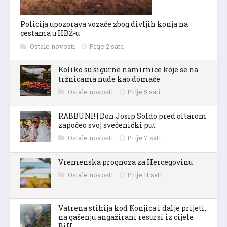
Policija upozorava vozače zbog divljih konja na
cestama u HBŽ-u
Ostale novosti
Prije 2 sata
Koliko su sigurne namirnice koje se na
tržnicama nude kao domaće
Ostale novosti
Prije 5 sati
RABBUNI! | Don Josip Soldo pred oltarom
započeo svoj svećenički put
Ostale novosti
Prije 7 sati
Vremenska prognoza za Hercegovinu
Ostale novosti
Prije 11 sati
Vatrena stihija kod Konjica i dalje prijeti,
na gašenju angažirani resursi iz cijele
BiH