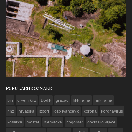
POPULARNE OZNAKE
ČE
bih
crveni križ
Dodik
gračac
hkk rama
hnk rama


hnž
hrvatska
izbori
jozo ivančević
korona
koronavirus
košarka
mostar
njemačka
nogomet
opcinsko vijeće