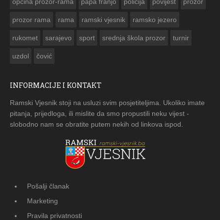
općina prozor-rama
papa franjo
policija
povijest
prozor
prozor rama
rama
ramski vjesnik
ramsko jezero
rukomet
sarajevo
sport
srednja škola prozor
turnir
uzdol
čović
INFORMACIJE I KONTAKT
Ramski Vjesnik stoji na usluzi svim posjetiteljima. Ukoliko imate
pitanja, prijedloga, ili mislite da smo propustili neku vijest -
slobodno nam se obratite putem nekih od linkova ispod.
Pošalji članak
Marketing
Pravila privatnosti