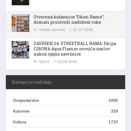
Otvorena kušaonica “Okusi Rame”,
domaći proizvodi nadohvat ruke
Ostale novosti
27.07.2026.
ZAVRŠEN 24. STREETBALL RAMA: Ekipa
CIBONA Aqua Flamm osvojila naslov
nakon sjajne završnice
Sport
02.08.2026.
Kategorije sadržaja
Gospodarstvo
1006
Kolumne
339
Kultura
1720