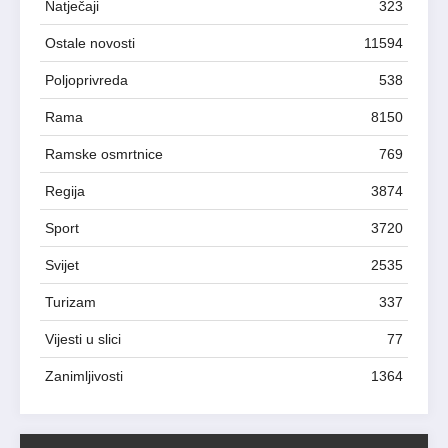
Natječaji
323
Ostale novosti
11594
Poljoprivreda
538
Rama
8150
Ramske osmrtnice
769
Regija
3874
Sport
3720
Svijet
2535
Turizam
337
Vijesti u slici
77
Zanimljivosti
1364