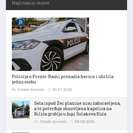
Najčitanije objave
Policija u Prozor-Rami pronašla heroin i uhitila
jednu osobu
Ostale novosti
30.07.2026.
Sela ispod Zec planine nisu zaboravljena,
a to potvrđuje obnovljena kapelica na
Bilića groblju u župi Solakova Kula
Ostale novosti
08.08.2026.