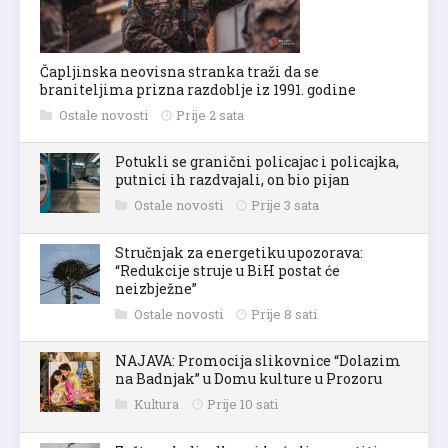
Čapljinska neovisna stranka traži da se
braniteljima prizna razdoblje iz 1991. godine
Ostale novosti
Prije 2 sata
Potukli se granični policajac i policajka,
putnici ih razdvajali, on bio pijan
Ostale novosti
Prije 3 sata
Stručnjak za energetiku upozorava:
“Redukcije struje u BiH postat će
neizbježne”
Ostale novosti
Prije 8 sati
NAJAVA: Promocija slikovnice “Dolazim
na Badnjak” u Domu kulture u Prozoru
Kultura
Prije 10 sati