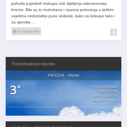
pohoda pojedinih biskupa radi dijeljenja sakramenata
krizme. Bila su to mukotrpna i opasna putovanja u teškim
uvjetima nedostatka pune slobode, kako za biskupe tako i
za vjernike….
Pročitajte više
Vremenska prognoza
PROZOR - RAMA
3
°
blaga naoblaka
vlaga: 97%
vjetar: 1m/s SSI
Maks. 3 • Min. 3