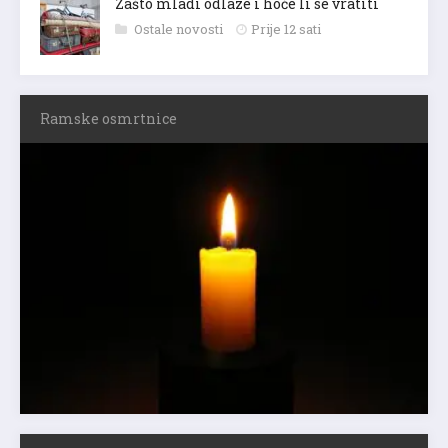
Zašto mladi odlaze i hoće li se vratiti
Ostale novosti
Prije 12 sati
Ramske osmrtnice