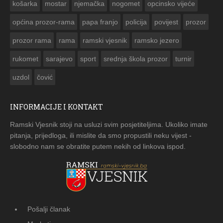
košarka
mostar
njemačka
nogomet
opcinsko vijeće
općina prozor-rama
papa franjo
policija
povijest
prozor
prozor rama
rama
ramski vjesnik
ramsko jezero
rukomet
sarajevo
sport
srednja škola prozor
turnir
uzdol
čović
INFORMACIJE I KONTAKT
Ramski Vjesnik stoji na usluzi svim posjetiteljima. Ukoliko imate
pitanja, prijedloga, ili mislite da smo propustili neku vijest -
slobodno nam se obratite putem nekih od linkova ispod.
Pošalji članak