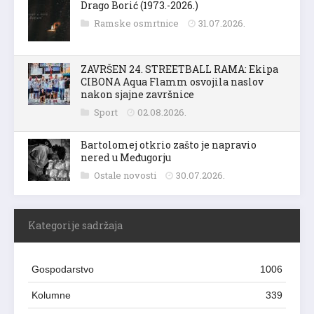
Drago Borić (1973.-2026.)
Ramske osmrtnice
31.07.2026.
ZAVRŠEN 24. STREETBALL RAMA: Ekipa
CIBONA Aqua Flamm osvojila naslov
nakon sjajne završnice
Sport
02.08.2026.
Bartolomej otkrio zašto je napravio
nered u Međugorju
Ostale novosti
30.07.2026.
Kategorije sadržaja
Gospodarstvo
1006
Kolumne
339