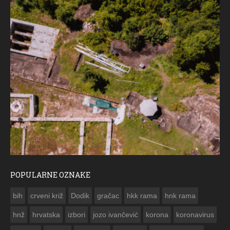
POPULARNE OZNAKE
ČESTITKA 
bih
crveni križ
Dodik
gračac
hkk rama
hnk rama


hnž
hrvatska
izbori
jozo ivančević
korona
koronavirus