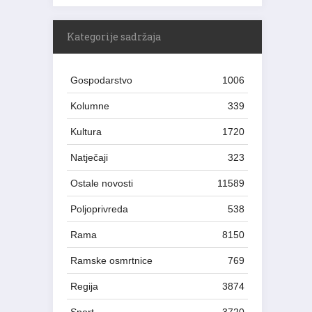
Kategorije sadržaja
Gospodarstvo
1006
Kolumne
339
Kultura
1720
Natječaji
323
Ostale novosti
11589
Poljoprivreda
538
Rama
8150
Ramske osmrtnice
769
Regija
3874