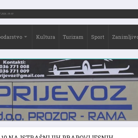
.-2026.)
31.07.2026. 19:10
odarstvo
Kultura
Turizam
Sport
Zanimljivo
10 NAJSTRAŠNIJIH PRAPOVIJESNIH