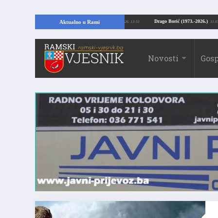
pajući temelje kuće, pronašao vrijedne arheološke ostatke
Drago Borić (1973
Aktualno u Rami
24.07.2026. 13:51
Novosti
Gosp