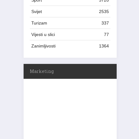
Sport
3720
Svijet
2535
Turizam
337
Vijesti u slici
77
Zanimljivosti
1364
Marketing