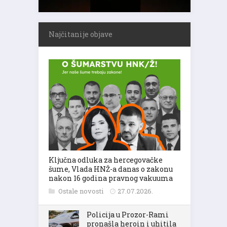
Najčitanije objave
Ključna odluka za hercegovačke
šume, Vlada HNŽ-a danas o zakonu
nakon 16 godina pravnog vakuuma
Ostale novosti
27.07.2026.
Policija u Prozor-Rami
pronašla heroin i uhitila