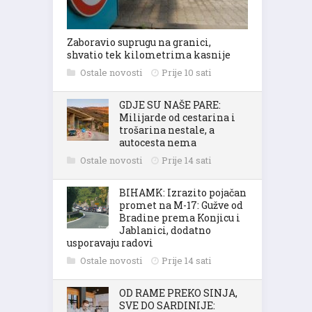
Zaboravio suprugu na granici,
shvatio tek kilometrima kasnije
Ostale novosti
Prije 10 sati
GDJE SU NAŠE PARE:
Milijarde od cestarina i
trošarina nestale, a
autocesta nema
Ostale novosti
Prije 14 sati
BIHAMK: Izrazito pojačan
promet na M-17: Gužve od
Bradine prema Konjicu i
Jablanici, dodatno
usporavaju radovi
Ostale novosti
Prije 14 sati
OD RAME PREKO SINJA,
SVE DO SARDINIJE: