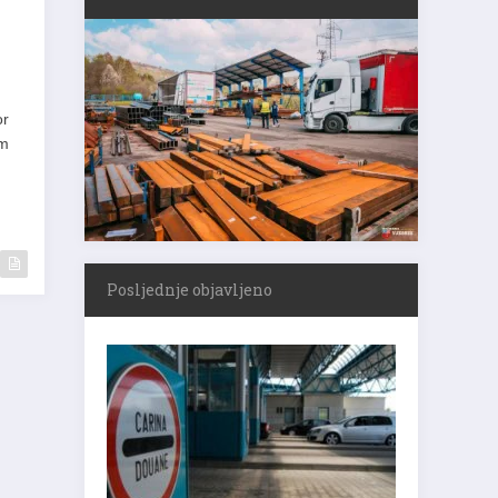
or
om
Posljednje objavljeno