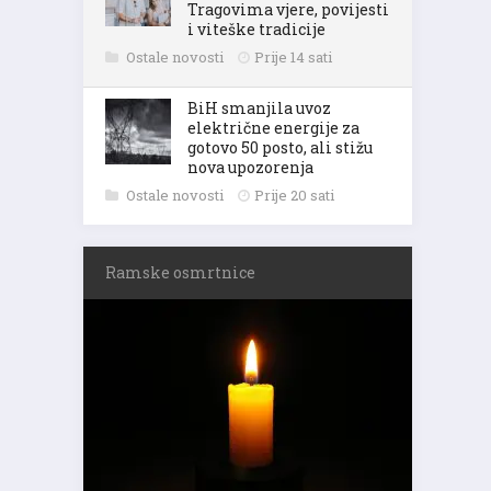
Tragovima vjere, povijesti
i viteške tradicije
Ostale novosti
Prije 14 sati
BiH smanjila uvoz
električne energije za
gotovo 50 posto, ali stižu
nova upozorenja
Ostale novosti
Prije 20 sati
Ramske osmrtnice