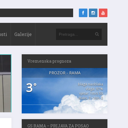
sti
Galerije
Vremenska prognoza
PROZOR - RAMA
3
°
blaga naoblaka
vlaga: 97%
vjetar: 1m/s SSI
Maks. 3 • Min. 3
GS RAMA – PRIJAVA ZA POSAO