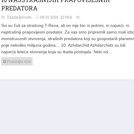
PREDATORA
Zanimljivosti
08.10.2016. 21:06h
Svi su čuli za strašnog T-Rexa, ali on nije bio ni jednini, ni najveći, ni
najstrašniji prapovijesni predator. Za vas smo pripremili samo mali izb
monstruoznih stvorenja, strašnih predatora koji su gospodarili planet
prije nekoliko milijuna godina… 10. Azhdarchid Azhdarchids su bili
najveća leteća stvorenja koja su ikada postojala. Neki od…
Pročitajte više