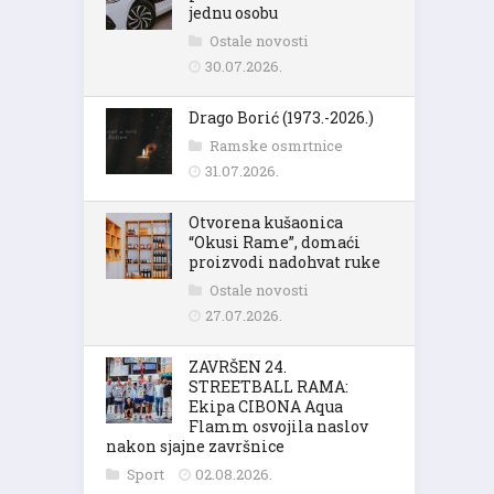
jednu osobu
Ostale novosti
30.07.2026.
Drago Borić (1973.-2026.)
Ramske osmrtnice
31.07.2026.
Otvorena kušaonica
“Okusi Rame”, domaći
proizvodi nadohvat ruke
Ostale novosti
27.07.2026.
ZAVRŠEN 24.
STREETBALL RAMA:
Ekipa CIBONA Aqua
Flamm osvojila naslov
nakon sjajne završnice
Sport
02.08.2026.