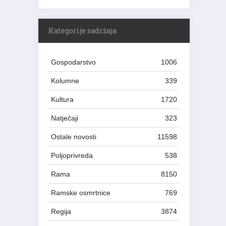
Kategorije sadržaja
Gospodarstvo
1006
Kolumne
339
Kultura
1720
Natječaji
323
Ostale novosti
11598
Poljoprivreda
538
Rama
8150
Ramske osmrtnice
769
Regija
3874