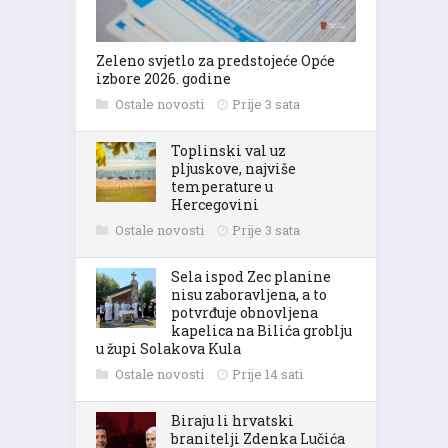
Zeleno svjetlo za predstojeće Opće
izbore 2026. godine
Ostale novosti
Prije 3 sata
Toplinski val uz
pljuskove, najviše
temperature u
Hercegovini
Ostale novosti
Prije 3 sata
Sela ispod Zec planine
nisu zaboravljena, a to
potvrđuje obnovljena
kapelica na Bilića groblju
u župi Solakova Kula
Ostale novosti
Prije 14 sati
Biraju li hrvatski
branitelji Zdenka Lučića