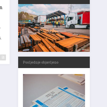
en
e
5.
Posljednje objavljeno