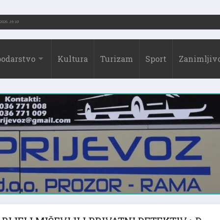
2026.)
31.07.2026. 19:10
odarstvo
Kultura
Turizam
Sport
Zanimljivo
BIJELI MIŠEVI ILI PRIVATNI DETEKTIV :-D