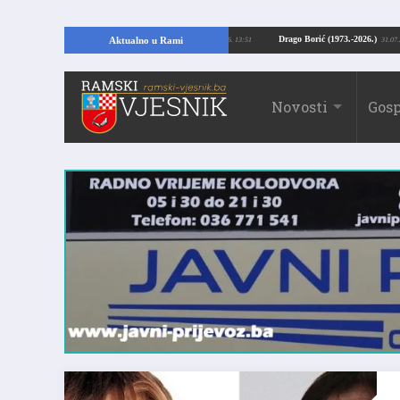
ajući temelje kuće, pronašao vrijedne arheološke ostatke
Drago Borić (1973.-
Aktualno u Rami
24.07.2026. 13:51
Novosti
Gosp