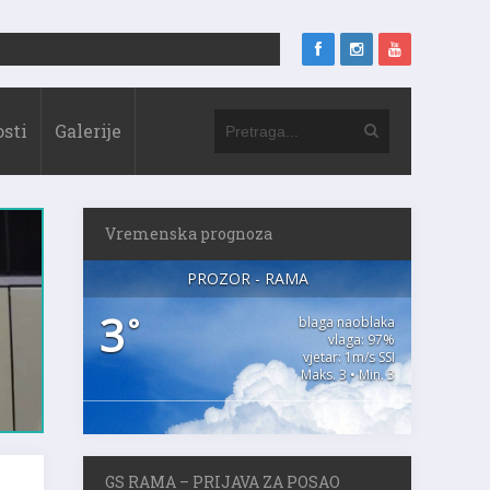
sti
Galerije
Vremenska prognoza
PROZOR - RAMA
3
°
blaga naoblaka
vlaga: 97%
vjetar: 1m/s SSI
Maks. 3 • Min. 3
GS RAMA – PRIJAVA ZA POSAO