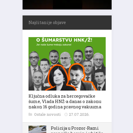
Najčitanije objave
Ključna odluka za hercegovačke
šume, Vlada HNŽ-a danas o zakonu
nakon 16 godina pravnog vakuuma
Ostale novosti
27.07.2026.
Policija u Prozor-Rami