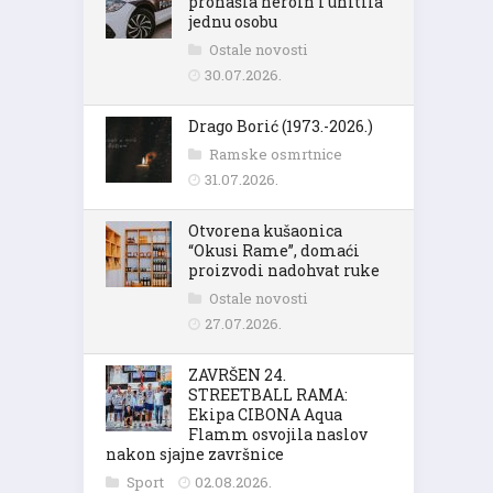
pronašla heroin i uhitila
jednu osobu
Ostale novosti
30.07.2026.
Drago Borić (1973.-2026.)
Ramske osmrtnice
31.07.2026.
Otvorena kušaonica
“Okusi Rame”, domaći
proizvodi nadohvat ruke
Ostale novosti
27.07.2026.
ZAVRŠEN 24.
STREETBALL RAMA:
Ekipa CIBONA Aqua
Flamm osvojila naslov
nakon sjajne završnice
Sport
02.08.2026.