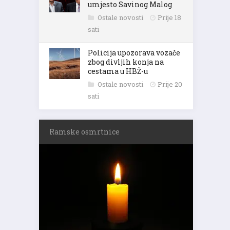
umjesto Savinog Malog
Ostale novosti
Prije 18
sati
Policija upozorava vozače
zbog divljih konja na
cestama u HBŽ-u
Ostale novosti
Prije 20
sati
Ramske osmrtnice