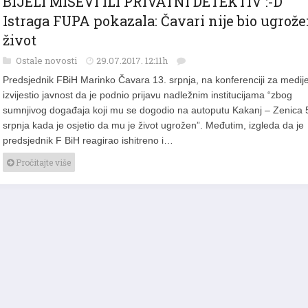
Istraga FUPA pokazala: Čavari nije bio ugrož
život
Ostale novosti
29.07.2017. 12:11h
Predsjednik FBiH Marinko Čavara 13. srpnja, na konferenciji za medij
izvijestio javnost da je podnio prijavu nadležnim institucijama “zbog
sumnjivog događaja koji mu se dogodio na autoputu Kakanj – Zenica 
srpnja kada je osjetio da mu je život ugrožen”. Međutim, izgleda da je
predsjednik F BiH reagirao ishitreno i…
Pročitajte više