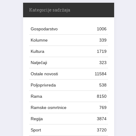
Kategorije sadržaja
Gospodarstvo
1006
Kolumne
339
Kultura
1719
Natječaji
323
Ostale novosti
11584
Poljoprivreda
538
Rama
8150
Ramske osmrtnice
769
Regija
3874
Sport
3720