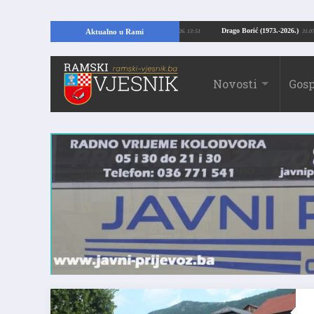
ajući temelje kuće, pronašao vrijedne arheološke ostatke
Drago Borić (1973.-
Aktualno u Rami
24.07.2026. 13:51
Novosti
Gosp