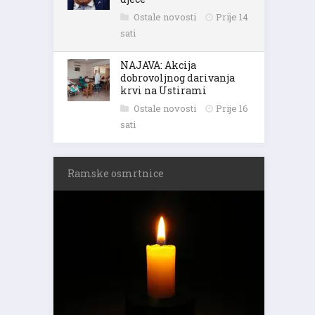
Ostale novosti
Prije 14
sati
NAJAVA: Akcija
dobrovoljnog darivanja
krvi na Ustirami
Ostale novosti
Prije 16
sati
Ramske osmrtnice