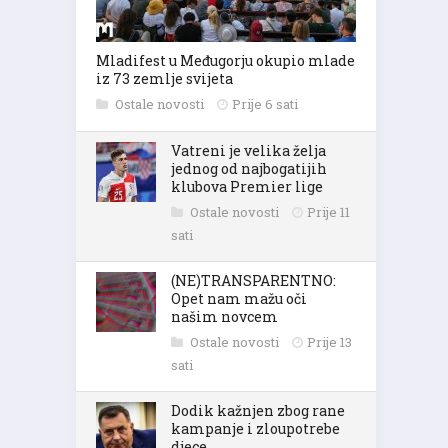
Mladifest u Međugorju okupio mlade
iz 73 zemlje svijeta
Ostale novosti
Prije 6 sati
Vatreni je velika želja
jednog od najbogatijih
klubova Premier lige
Ostale novosti
Prije 11
sati
(NE)TRANSPARENTNO:
Opet nam mažu oči
našim novcem
Ostale novosti
Prije 13
sati
Dodik kažnjen zbog rane
kampanje i zloupotrebe
djece