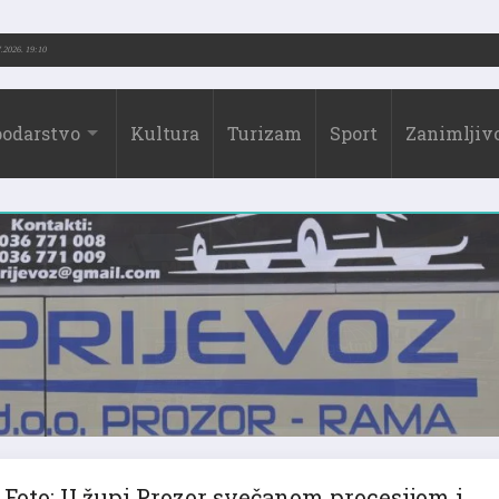
2026.)
31.07.2026. 19:10
odarstvo
Kultura
Turizam
Sport
Zanimljivo
Foto: U župi Prozor svečanom procesijom i