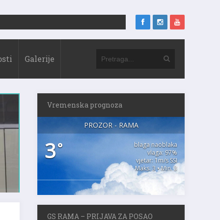
sti
Galerije
Vremenska prognoza
PROZOR - RAMA
3
°
blaga naoblaka
vlaga: 97%
vjetar: 1m/s SSI
Maks. 3 • Min. 3
GS RAMA – PRIJAVA ZA POSAO