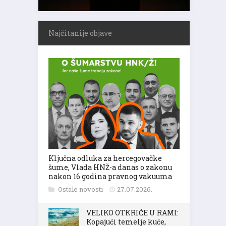
Najčitanije objave
Ključna odluka za hercegovačke
šume, Vlada HNŽ-a danas o zakonu
nakon 16 godina pravnog vakuuma
Ostale novosti
27.07.2026.
VELIKO OTKRIĆE U RAMI:
Kopajući temelje kuće,