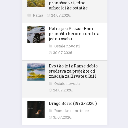
pronašao vrijedne
arheološke ostatke
Rama
24.07.2026.
Policija u Prozor-Rami
pronašla heroin i uhitila
jednu osobu
Ostale novosti
30.07.2026.
Evo tko je iz Rame dobio
sredstva za projekte od
značaja za Hrvate u BiH
Ostale novosti
24.07.2026.
Drago Borić (1973.-2026.)
Ramske osmrtnice
31.07.2026.