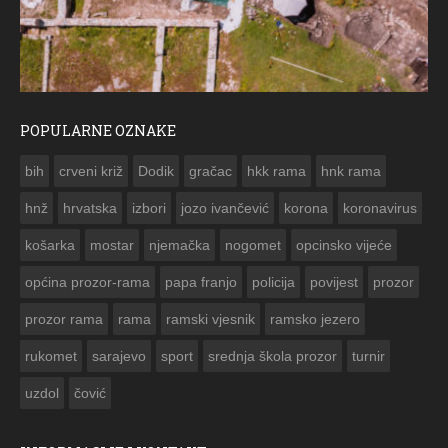
POPULARNE OZNAKE
ČESTITKA RAMSKOG VJESNIKA ZA USKRS 2023. GODINE
bih
crveni križ
Dodik
gračac
hkk rama
hnk rama


hnž
hrvatska
izbori
jozo ivančević
korona
koronavirus
košarka
mostar
njemačka
nogomet
opcinsko vijeće
općina prozor-rama
papa franjo
policija
povijest
prozor
prozor rama
rama
ramski vjesnik
ramsko jezero
rukomet
sarajevo
sport
srednja škola prozor
turnir
uzdol
čović