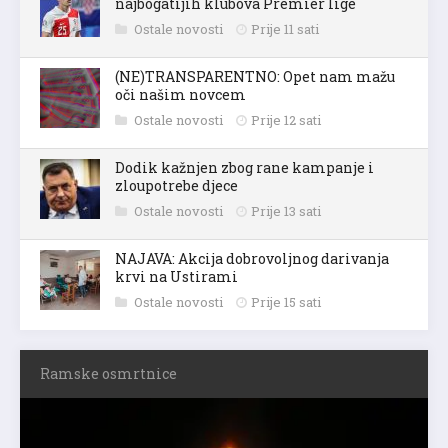
najbogatijih klubova Premier lige
Ostale novosti
Prije 11 sati
(NE)TRANSPARENTNO: Opet nam mažu
oči našim novcem
Ostale novosti
Prije 12 sati
Dodik kažnjen zbog rane kampanje i
zloupotrebe djece
Ostale novosti
Prije 13 sati
NAJAVA: Akcija dobrovoljnog darivanja
krvi na Ustirami
Ostale novosti
Prije 15 sati
Ramske osmrtnice