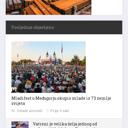
Posljednje objavljeno
Mladifest u Međugorju okupio mlade iz 73 zemlje
svijeta
Ostale novosti
Prije 5 sati
Vatreni je velika želja jednog od