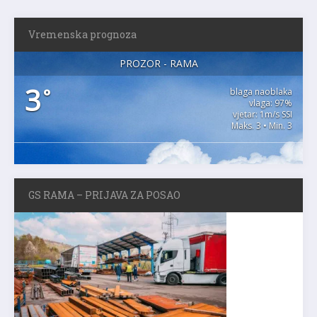
Vremenska prognoza
PROZOR - RAMA
3
°
blaga naoblaka
vlaga: 97%
vjetar: 1m/s SSI
Maks. 3 • Min. 3
GS RAMA – PRIJAVA ZA POSAO