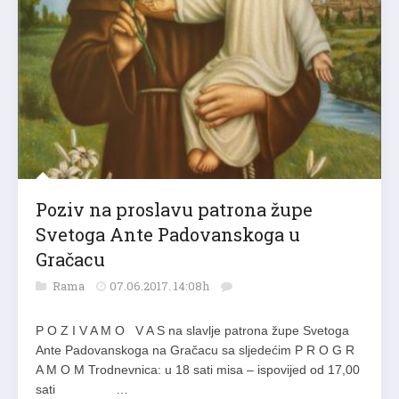
Poziv na proslavu patrona župe
Svetoga Ante Padovanskoga u
Gračacu
Rama
07.06.2017. 14:08h
P O Z I V A M O V A S na slavlje patrona župe Svetoga
Ante Padovanskoga na Gračacu sa sljedećim P R O G R
A M O M Trodnevnica: u 18 sati misa – ispovijed od 17,00
sati …