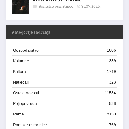
Ramske osmrtnice
31.07.2026.
Kategorije sadržaja
Gospodarstvo
1006
Kolumne
339
Kultura
1719
Natječaji
323
Ostale novosti
11584
Poljoprivreda
538
Rama
8150
Ramske osmrtnice
769