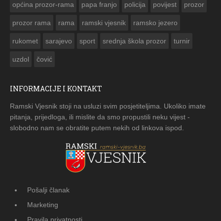
općina prozor-rama
papa franjo
policija
povijest
prozor
prozor rama
rama
ramski vjesnik
ramsko jezero
rukomet
sarajevo
sport
srednja škola prozor
turnir
uzdol
čović
INFORMACIJE I KONTAKT
Ramski Vjesnik stoji na usluzi svim posjetiteljima. Ukoliko imate
pitanja, prijedloga, ili mislite da smo propustili neku vijest -
slobodno nam se obratite putem nekih od linkova ispod.
Pošalji članak
Marketing
Pravila privatnosti