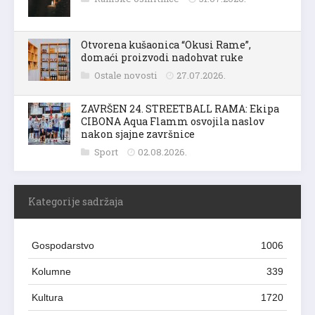
Otvorena kušaonica “Okusi Rame”,
domaći proizvodi nadohvat ruke
Ostale novosti
27.07.2026.
ZAVRŠEN 24. STREETBALL RAMA: Ekipa
CIBONA Aqua Flamm osvojila naslov
nakon sjajne završnice
Sport
02.08.2026.
Kategorije sadržaja
Gospodarstvo
1006
Kolumne
339
Kultura
1720