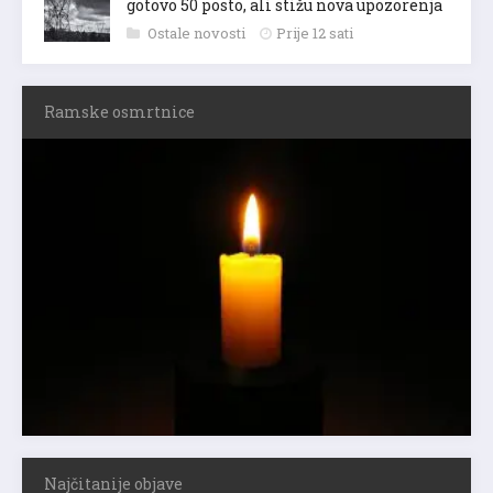
gotovo 50 posto, ali stižu nova upozorenja
Ostale novosti
Prije 12 sati
Ramske osmrtnice
Najčitanije objave