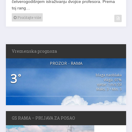
četverogodišnjem istraživanju dvojice profesora. Prema
toj rang…
Pročitajte više
Vremenska prognoza
PROZOR - RAMA
3
°
blaga naoblaka
vlaga: 97%
vjetar: 1m/s SSI
Maks. 3 • Min. 3
GS RAMA – PRIJAVA ZA POSAO