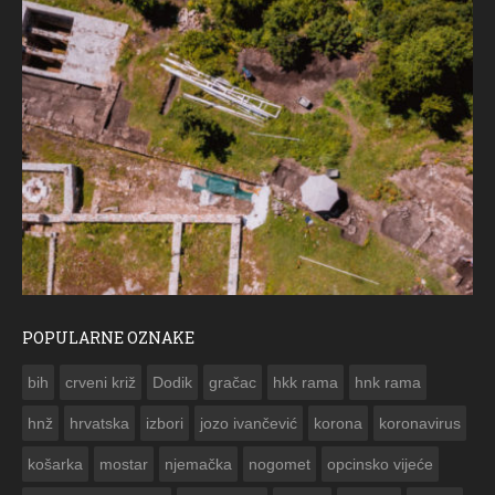
POPULARNE OZNAKE
ČESTITKA RAMSKOG VJESNIKA ZA USKRS 2023. GODINE
bih
crveni križ
Dodik
gračac
hkk rama
hnk rama


hnž
hrvatska
izbori
jozo ivančević
korona
koronavirus
košarka
mostar
njemačka
nogomet
opcinsko vijeće