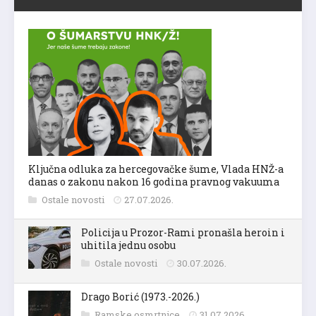
Ključna odluka za hercegovačke šume, Vlada HNŽ-a
danas o zakonu nakon 16 godina pravnog vakuuma
Ostale novosti
27.07.2026.
Policija u Prozor-Rami pronašla heroin i
uhitila jednu osobu
Ostale novosti
30.07.2026.
Drago Borić (1973.-2026.)
Ramske osmrtnice
31.07.2026.