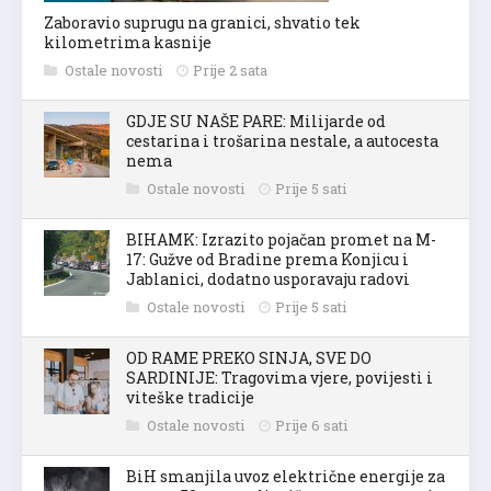
Zaboravio suprugu na granici, shvatio tek
kilometrima kasnije
Ostale novosti
Prije 2 sata
GDJE SU NAŠE PARE: Milijarde od
cestarina i trošarina nestale, a autocesta
nema
Ostale novosti
Prije 5 sati
BIHAMK: Izrazito pojačan promet na M-
17: Gužve od Bradine prema Konjicu i
Jablanici, dodatno usporavaju radovi
Ostale novosti
Prije 5 sati
OD RAME PREKO SINJA, SVE DO
SARDINIJE: Tragovima vjere, povijesti i
viteške tradicije
Ostale novosti
Prije 6 sati
BiH smanjila uvoz električne energije za