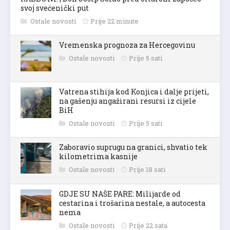
svoj svećenički put
Ostale novosti
Prije 22 minute
Vremenska prognoza za Hercegovinu
Ostale novosti
Prije 5 sati
Vatrena stihija kod Konjica i dalje prijeti,
na gašenju angažirani resursi iz cijele
BiH
Ostale novosti
Prije 5 sati
Zaboravio suprugu na granici, shvatio tek
kilometrima kasnije
Ostale novosti
Prije 18 sati
GDJE SU NAŠE PARE: Milijarde od
cestarina i trošarina nestale, a autocesta
nema
Ostale novosti
Prije 22 sata