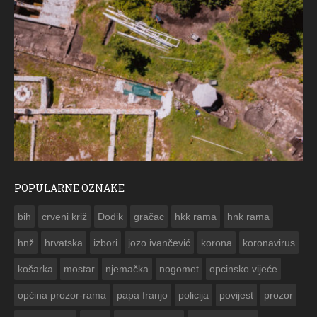
POPULARNE OZNAKE
ČE
bih
crveni križ
Dodik
gračac
hkk rama
hnk rama


hnž
hrvatska
izbori
jozo ivančević
korona
koronavirus
košarka
mostar
njemačka
nogomet
opcinsko vijeće
općina prozor-rama
papa franjo
policija
povijest
prozor