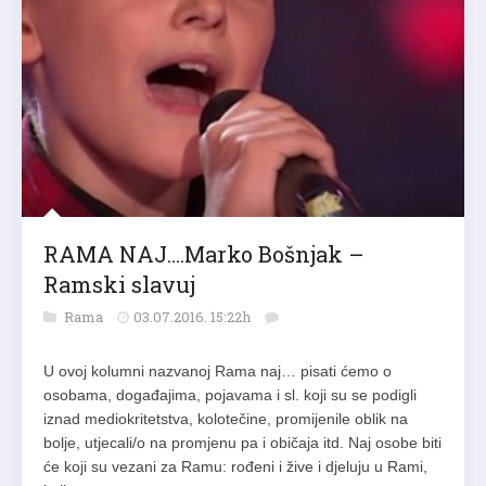
RAMA NAJ….Marko Bošnjak –
Ramski slavuj
Rama
03.07.2016. 15:22h
U ovoj kolumni nazvanoj Rama naj… pisati ćemo o
osobama, događajima, pojavama i sl. koji su se podigli
iznad mediokritetstva, kolotečine, promijenile oblik na
bolje, utjecali/o na promjenu pa i običaja itd. Naj osobe biti
će koji su vezani za Ramu: rođeni i žive i djeluju u Rami,