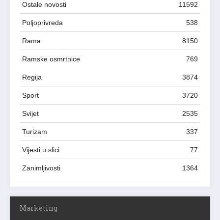
Ostale novosti
11592
Poljoprivreda
538
Rama
8150
Ramske osmrtnice
769
Regija
3874
Sport
3720
Svijet
2535
Turizam
337
Vijesti u slici
77
Zanimljivosti
1364
Marketing