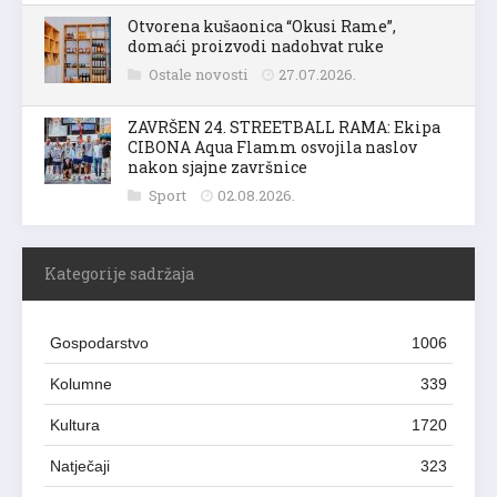
Otvorena kušaonica “Okusi Rame”,
domaći proizvodi nadohvat ruke
Ostale novosti
27.07.2026.
ZAVRŠEN 24. STREETBALL RAMA: Ekipa
CIBONA Aqua Flamm osvojila naslov
nakon sjajne završnice
Sport
02.08.2026.
Kategorije sadržaja
Gospodarstvo
1006
Kolumne
339
Kultura
1720
Natječaji
323