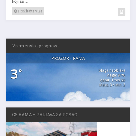
koji su…
Pročitajte više
Vremenska prognoza
PROZOR - RAMA
3
°
blaga naoblaka
vlaga: 97%
vjetar: 1m/s SSI
Maks. 3 • Min. 3
GS RAMA – PRIJAVA ZA POSAO