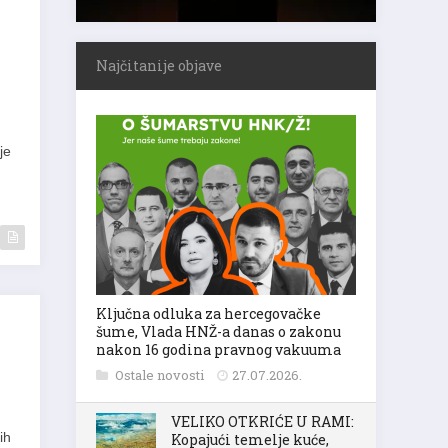
Najčitanije objave
je
Ključna odluka za hercegovačke
šume, Vlada HNŽ-a danas o zakonu
nakon 16 godina pravnog vakuuma
Ostale novosti
27.07.2026.
.
VELIKO OTKRIĆE U RAMI:
ih
Kopajući temelje kuće,