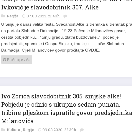
Ivković je slavodobitnik 307. Alke
Regija
07.08.2022. 21:40h
U Sinju je danas velika fešta. Svečanost Alke iz trenutka u trenutak pra
na portalu Slobodne Dalmacije. 19:23 Počeo je MIlanovićev govor,
čestita pobjedniku… “Sinju gradu, zlatni buzdovane..”, počeo je
predsjednik, spominje i Gospu Sinjsku, tradiciju… – piše Slobodna
Dalmacija. Cijeli MIlanovićev govor pročitajte OVDJE.
Pročitajte više
Ivo Zorica slavodobitnik 305. sinjske alke!
Pobjedu je odnio s ukupno sedam punata,
tribine pljeskom ispratile govor predsjednik
Milanovića
Kultura
,
Regija
09.08.2020. 22:39h