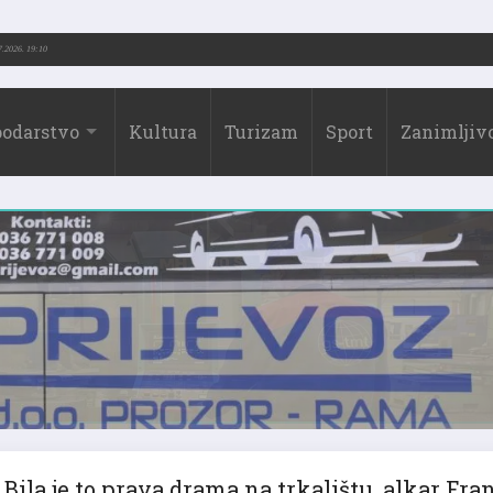
(1973.-2026.)
31.07.2026. 19:10
odarstvo
Kultura
Turizam
Sport
Zanimljivo
Bila je to prava drama na trkalištu, alkar Fra