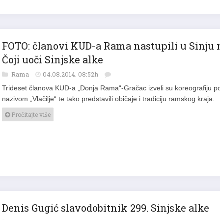
FOTO: članovi KUD-a Rama nastupili u Sinju 
Čoji uoči Sinjske alke
Rama
04.08.2014. 08:52h
Trideset članova KUD-a „Donja Rama“-Gračac izveli su koreografiju p
nazivom „Vlačilje“ te tako predstavili običaje i tradiciju ramskog kraja.
Pročitajte više
Denis Gugić slavodobitnik 299. Sinjske alke