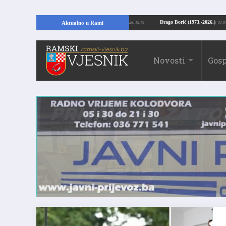
I: Kopajući temelje kuće, pronašao vrijedne arheološke ostatke
Drago Borić 
Aktualno u Rami
24.07.2026. 13:51
Novosti
Gosp