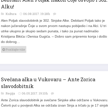
Alku!
Kultura
06.08.2017. 19:28h
Alen Poljak slavodobitnik je 302. Sinjske Alke. Debitant Poljak tako je
nakon jučerašnje Čoje u svom prvom nastupu pobijedio i na Alci. U tri
utrke ukupno je skupio sedam punata, i tako za punat nadmašio
Kristijana Bikića i Denisa Gugića. – Dobro sam pripremio konja i došlo 
do dobrog…
Pročitajte više
Svečana alka u Vukovaru – Ante Zorica
slavodobitnik
Regija
06.05.2017. 19:10h
Ante Zorica slavodobitnik je svečane Sinjske alke održane u Vukovaru
Četvrti put u povijesti Alka se održala izvan Sinja a trčalo ju je 17 sinjsk