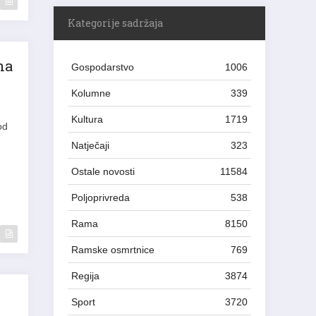
Kategorije sadržaja
na
Gospodarstvo
1006
Kolumne
339
Kultura
1719
od
Natječaji
323
Ostale novosti
11584
Poljoprivreda
538
Rama
8150
Ramske osmrtnice
769
Regija
3874
Sport
3720