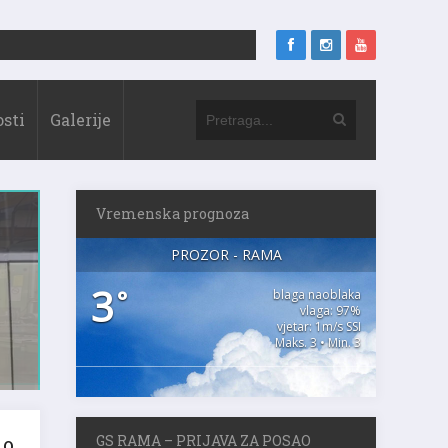
sti
Galerije
Vremenska prognoza
PROZOR - RAMA
3
°
blaga naoblaka
vlaga: 97%
vjetar: 1m/s SSI
Maks. 3 • Min. 3
no
GS RAMA – PRIJAVA ZA POSAO