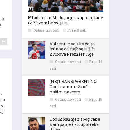
nik
Mladifest u Međugorju okupio mlade
iz 73 zemlje svijeta
a
Ostale novosti
Prije 8 sati
Vatreni je velika želja
jednog od najbogatijih
klubova Premier lige
Ostale novosti
Prije 14
sati
(NE)TRANSPARENTNO:
Opet nam mažu oči
našim novcem
 u
o u
Ostale novosti
Prije 15
mo
sati
vić
Dodik kažnjen zbog rane
kampanje i zloupotrebe
djece