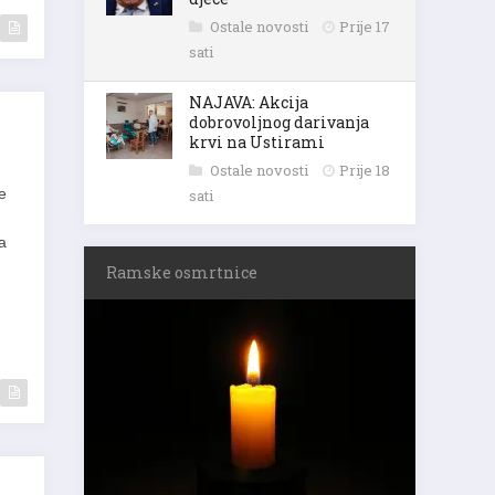
Ostale novosti
Prije 17
sati
NAJAVA: Akcija
dobrovoljnog darivanja
krvi na Ustirami
Ostale novosti
Prije 18
e
sati
da
Ramske osmrtnice