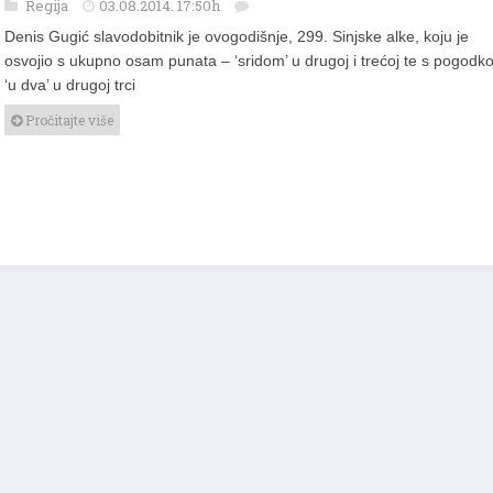
Regija
03.08.2014. 17:50h
Denis Gugić slavodobitnik je ovogodišnje, 299. Sinjske alke, koju je
osvojio s ukupno osam punata – ‘sridom’ u drugoj i trećoj te s pogod
‘u dva’ u drugoj trci
Pročitajte više