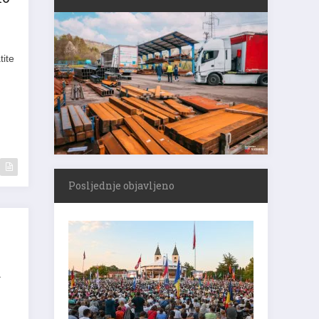
tite
Posljednje objavljeno
a