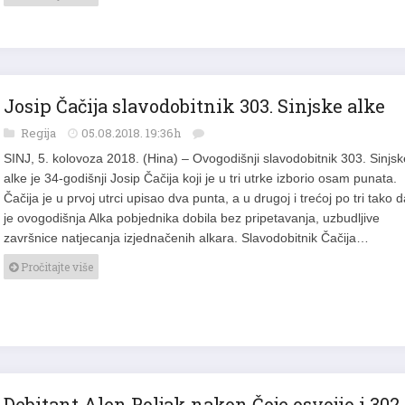
Josip Čačija slavodobitnik 303. Sinjske alke
Regija
05.08.2018. 19:36h
SINJ, 5. kolovoza 2018. (Hina) – Ovogodišnji slavodobitnik 303. Sinjsk
alke je 34-godišnji Josip Čačija koji je u tri utrke izborio osam punata.
Čačija je u prvoj utrci upisao dva punta, a u drugoj i trećoj po tri tako 
je ovogodišnja Alka pobjednika dobila bez pripetavanja, uzbudljive
završnice natjecanja izjednačenih alkara. Slavodobitnik Čačija…
Pročitajte više
Debitant Alen Poljak nakon Čoje osvojio i 302.