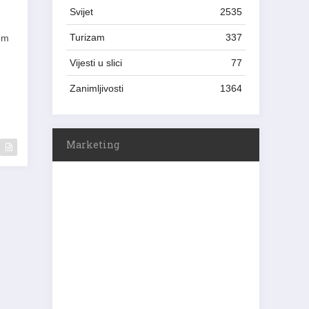
Svijet
2535
kom
Turizam
337
Vijesti u slici
77
Zanimljivosti
1364
Marketing