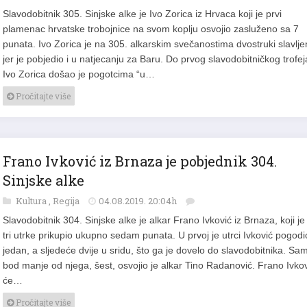
Slavodobitnik 305. Sinjske alke je Ivo Zorica iz Hrvaca koji je prvi
plamenac hrvatske trobojnice na svom koplju osvojio zasluženo sa 7
punata. Ivo Zorica je na 305. alkarskim svečanostima dvostruki slavlje
jer je pobjedio i u natjecanju za Baru. Do prvog slavodobitničkog trofej
Ivo Zorica došao je pogotcima “u…
Pročitajte više
Frano Ivković iz Brnaza je pobjednik 304.
Sinjske alke
Kultura
,
Regija
04.08.2019. 20:04h
Slavodobitnik 304. Sinjske alke je alkar Frano Ivković iz Brnaza, koji je
tri utrke prikupio ukupno sedam punata. U prvoj je utrci Ivković pogodi
jedan, a sljedeće dvije u sridu, što ga je dovelo do slavodobitnika. Sa
bod manje od njega, šest, osvojio je alkar Tino Radanović. Frano Ivko
će…
Pročitajte više