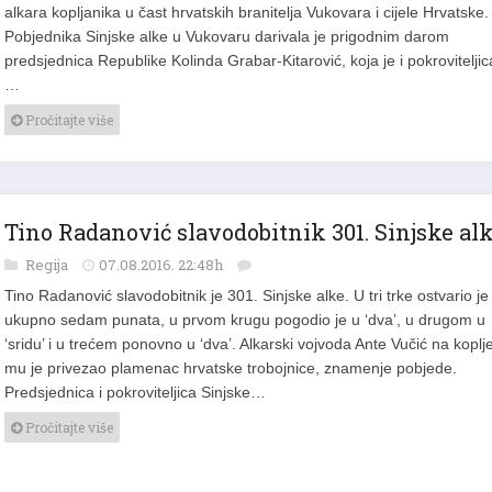
alkara kopljanika u čast hrvatskih branitelja Vukovara i cijele Hrvatske.
Pobjednika Sinjske alke u Vukovaru darivala je prigodnim darom
predsjednica Republike Kolinda Grabar-Kitarović, koja je i pokroviteljic
…
Pročitajte više
Tino Radanović slavodobitnik 301. Sinjske al
Regija
07.08.2016. 22:48h
Tino Radanović slavodobitnik je 301. Sinjske alke. U tri trke ostvario je
ukupno sedam punata, u prvom krugu pogodio je u ‘dva’, u drugom u
‘sridu’ i u trećem ponovno u ‘dva’. Alkarski vojvoda Ante Vučić na koplj
mu je privezao plamenac hrvatske trobojnice, znamenje pobjede.
Predsjednica i pokroviteljica Sinjske…
Pročitajte više