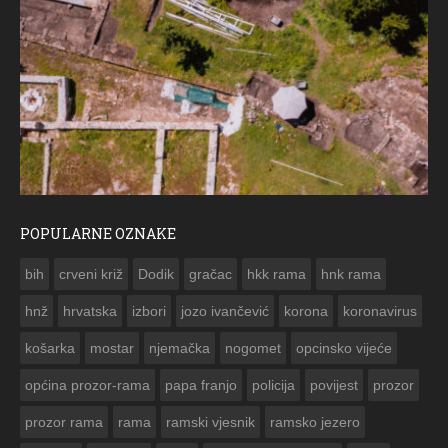
POPULARNE OZNAKE
ČESTITKA RAMS
bih
crveni križ
Dodik
gračac
hkk rama
hnk rama


hnž
hrvatska
izbori
jozo ivančević
korona
koronavirus
košarka
mostar
njemačka
nogomet
opcinsko vijeće
općina prozor-rama
papa franjo
policija
povijest
prozor
prozor rama
rama
ramski vjesnik
ramsko jezero