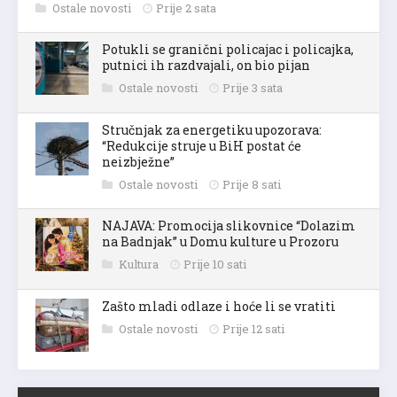
Ostale novosti
Prije 2 sata
Potukli se granični policajac i policajka,
putnici ih razdvajali, on bio pijan
Ostale novosti
Prije 3 sata
Stručnjak za energetiku upozorava:
“Redukcije struje u BiH postat će
neizbježne”
Ostale novosti
Prije 8 sati
NAJAVA: Promocija slikovnice “Dolazim
na Badnjak” u Domu kulture u Prozoru
Kultura
Prije 10 sati
Zašto mladi odlaze i hoće li se vratiti
Ostale novosti
Prije 12 sati