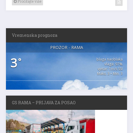
Pročitajte više
Vremenska prognoza
PROZOR - RAMA
3
°
blaga naoblaka
vlaga: 97%
vjetar: 1m/s SSI
Maks. 3 • Min. 3
GS RAMA – PRIJAVA ZA POSAO