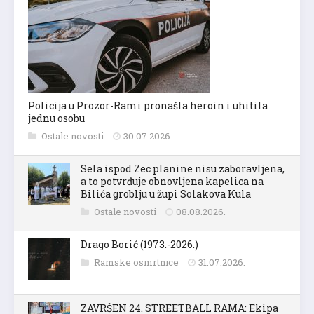
Policija u Prozor-Rami pronašla heroin i uhitila
jednu osobu
Ostale novosti
30.07.2026.
Sela ispod Zec planine nisu zaboravljena,
a to potvrđuje obnovljena kapelica na
Bilića groblju u župi Solakova Kula
Ostale novosti
08.08.2026.
Drago Borić (1973.-2026.)
Ramske osmrtnice
31.07.2026.
ZAVRŠEN 24. STREETBALL RAMA: Ekipa