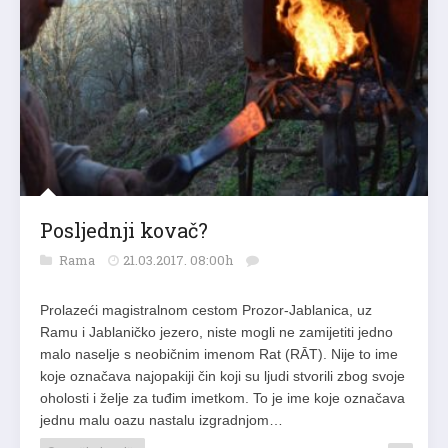
Posljednji kovač?
Rama
21.03.2017. 08:00h
Prolazeći magistralnom cestom Prozor-Jablanica, uz
Ramu i Jablaničko jezero, niste mogli ne zamijetiti jedno
malo naselje s neobičnim imenom Rat (RᾹT). Nije to ime
koje označava najopakiji čin koji su ljudi stvorili zbog svoje
oholosti i želje za tuđim imetkom. To je ime koje označava
jednu malu oazu nastalu izgradnjom…