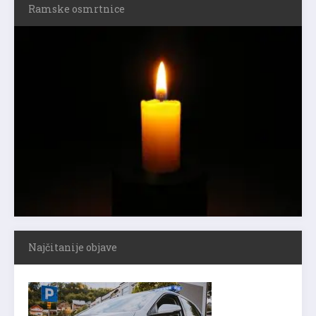
Ramske osmrtnice
Najčitanije objave