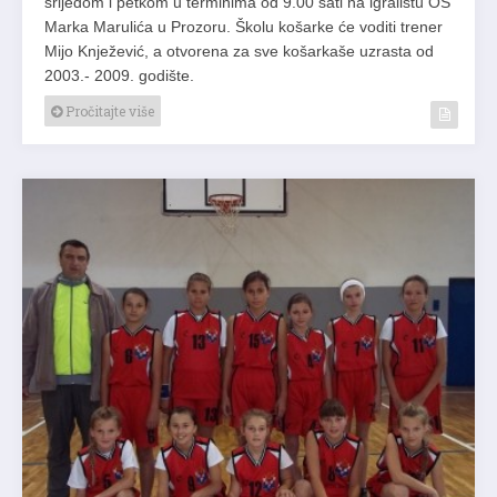
srijedom i petkom u terminima od 9.00 sati na igralištu OŠ
Marka Marulića u Prozoru. Školu košarke će voditi trener
Mijo Knježević, a otvorena za sve košarkaše uzrasta od
2003.- 2009. godište.
Pročitajte više