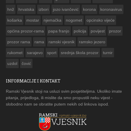


hnž
hrvatska
izbori
jozo ivančević
korona
koronavirus
košarka
mostar
njemačka
nogomet
opcinsko vijeće
općina prozor-rama
papa franjo
policija
povijest
prozor
prozor rama
rama
ramski vjesnik
ramsko jezero
rukomet
sarajevo
sport
srednja škola prozor
turnir
uzdol
čović
INFORMACIJE I KONTAKT
Ramski Vjesnik stoji na usluzi svim posjetiteljima. Ukoliko imate
pitanja, prijedloga, ili mislite da smo propustili neku vijest -
slobodno nam se obratite putem nekih od linkova ispod.