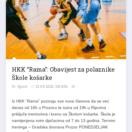
HKK “Rama”: Obavijest za polaznike
Škole košarke
Sport
13.09.2021. 08:33h
Iz HKK “Rama” pozivaju sve nove članove da se već
danas od 16h u Prozoru te sutra od 19h u Ripcima
priključe treninzima i krenu sa Školom košarke. Škola je
namijenjena svim dječacima od 7 do 13 godina. Termini
treninga – Gradska dvorana Prozor PONEDJELJAK