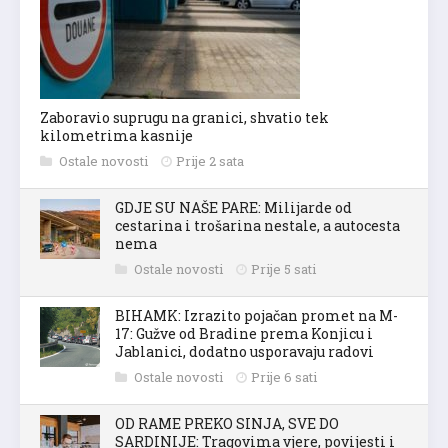
Zaboravio suprugu na granici, shvatio tek
kilometrima kasnije
Ostale novosti
Prije 2 sata
GDJE SU NAŠE PARE: Milijarde od
cestarina i trošarina nestale, a autocesta
nema
Ostale novosti
Prije 5 sati
BIHAMK: Izrazito pojačan promet na M-
17: Gužve od Bradine prema Konjicu i
Jablanici, dodatno usporavaju radovi
Ostale novosti
Prije 6 sati
OD RAME PREKO SINJA, SVE DO
SARDINIJE: Tragovima vjere, povijesti i