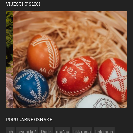
VIJESTI U SLICI
POPULARNE OZNAKE
ČESTITKA RAMSKOG VJESNIKA ZA USKRS 2023. GODINE
bih
crveni križ
Dodik
gračac
hkk rama
hnk rama