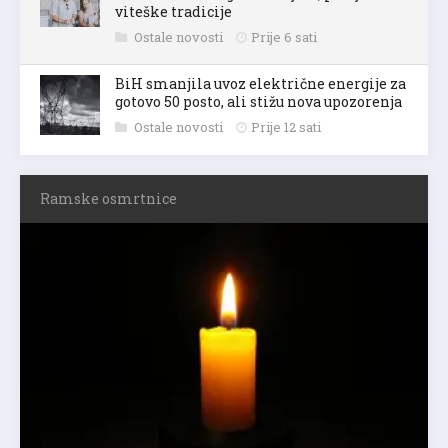
viteške tradicije
Ostale novosti
Prije 6 sati
BiH smanjila uvoz električne energije za
gotovo 50 posto, ali stižu nova upozorenja
Ostale novosti
Prije 12 sati
Ramske osmrtnice