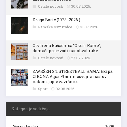
Ostale novosti
30.07.2026.
Drago Borić (1973.-2026.)
Ramske osmrtnice
31.07.2026.
Otvorena kušaonica “Okusi Rame”,
domaći proizvodi nadohvat ruke
Ostale novosti
27.07.2026.
ZAVRŠEN 24. STREETBALL RAMA: Ekipa
CIBONA Aqua Flamm osvojila naslov
nakon sjajne završnice
Sport
02.08.2026.
Kategorije sadržaja
Gospodarstvo
1006