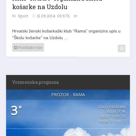
košarke na Uzdolu
Sport
21.05.2014. 05:57h
Hrvatski ženski košarkaški klub “Rama” organizira upis u
“Školu košarke” na Uzdolu …
Pročitajte više
Vremenska prognoza
PROZOR - RAMA
3
°
blaga naoblaka
vlaga: 97%
vjetar: 1m/s SSI
Maks. 3 • Min. 3