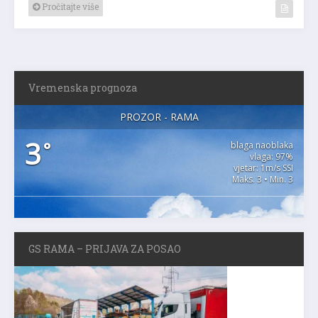
Pročitajte više
Vremenska prognoza
PROZOR - RAMA
3
°
blaga naoblaka
vlaga: 97%
vjetar: 1m/s SSI
Maks. 3 • Min. 3
GS RAMA – PRIJAVA ZA POSAO