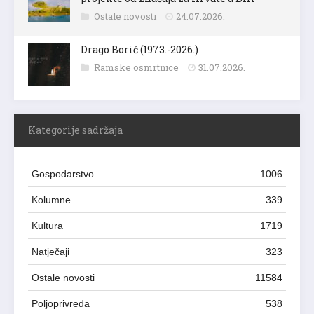
Ostale novosti
24.07.2026.
Drago Borić (1973.-2026.)
Ramske osmrtnice
31.07.2026.
Kategorije sadržaja
Gospodarstvo
1006
Kolumne
339
Kultura
1719
Natječaji
323
Ostale novosti
11584
Poljoprivreda
538