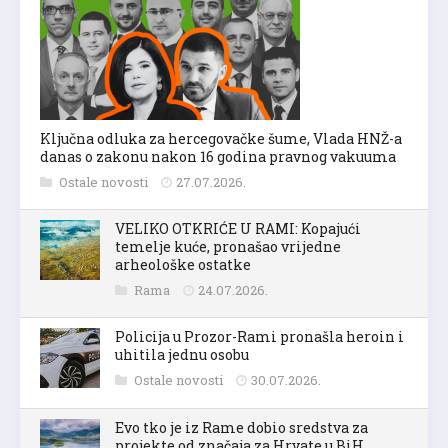
Ključna odluka za hercegovačke šume, Vlada HNŽ-a
danas o zakonu nakon 16 godina pravnog vakuuma
Ostale novosti
27.07.2026.
VELIKO OTKRIĆE U RAMI: Kopajući
temelje kuće, pronašao vrijedne
arheološke ostatke
Rama
24.07.2026.
Policija u Prozor-Rami pronašla heroin i
uhitila jednu osobu
Ostale novosti
30.07.2026.
Evo tko je iz Rame dobio sredstva za
projekte od značaja za Hrvate u BiH