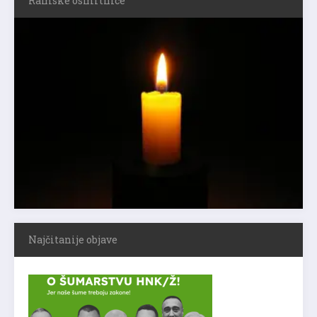
Ramske osmrtnice
Najčitanije objave