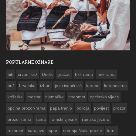
POPULARNE OZNAKE
FOTO: Obnova rimske cisterne na arheološkom nalazištu
Gradac
Bo
bih
crveni križ
Dodik
gračac
hkk rama
hnk rama


hnž
hrvatska
izbori
jozo ivančević
korona
koronavirus
košarka
mostar
njemačka
nogomet
opcinsko vijeće
općina prozor-rama
papa franjo
policija
povijest
prozor
prozor rama
rama
ramski vjesnik
ramsko jezero
rukomet
sarajevo
sport
srednja škola prozor
turnir