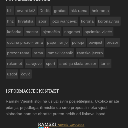
ČESTITKA RAMSKOG VJESNIKA ZA USKRS 2023. GODINE
bih
crveni križ
Dodik
gračac
hkk rama
hnk rama


hnž
hrvatska
izbori
jozo ivančević
korona
koronavirus
košarka
mostar
njemačka
nogomet
opcinsko vijeće
općina prozor-rama
papa franjo
policija
povijest
prozor
prozor rama
rama
ramski vjesnik
ramsko jezero
rukomet
sarajevo
sport
srednja škola prozor
turnir
uzdol
čović
INFORMACIJE I KONTAKT
Ramski Vjesnik stoji na usluzi svim posjetiteljima. Ukoliko imate
pitanja, prijedloga, ili mislite da smo propustili neku vijest -
slobodno nam se obratite putem nekih od linkova ispod.