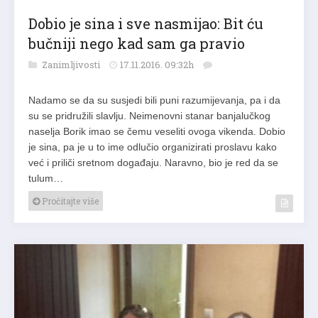
Dobio je sina i sve nasmijao: Bit ću
bučniji nego kad sam ga pravio
Zanimljivosti
17.11.2016. 09:32h
Nadamo se da su susjedi bili puni razumijevanja, pa i da
su se pridružili slavlju. Neimenovni stanar banjalučkog
naselja Borik imao se čemu veseliti ovoga vikenda. Dobio
je sina, pa je u to ime odlučio organizirati proslavu kako
već i priliči sretnom događaju. Naravno, bio je red da se
tulum…
Pročitajte više