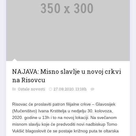
NAJAVA: Misno slavlje u novoj crkvi
na Risovcu
Ostale novosti
27.08.2020. 13:18h
Risovac će proslaviti patron filijalne crkve – Glavosijek
(Mučeništvo) Ivana Krstitelja u nedjelju 30. kolovoza,
2020. godine u 13h i to na novoj lokaciji. Na svečanom
misnom slavlju koje će predvoditi novi nadbiskup Tomo
Vukšić blagoslovit će se postaje križnog puta te oltarska