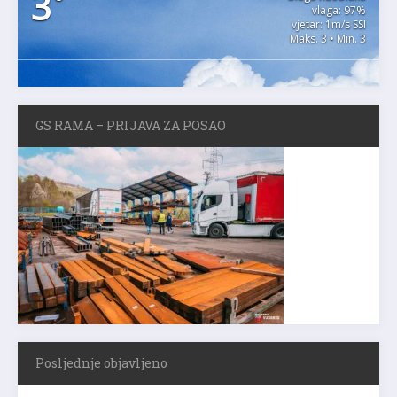
3
°
vlaga: 97%
vjetar: 1m/s SSI
Maks. 3 • Min. 3
GS RAMA – PRIJAVA ZA POSAO
Posljednje objavljeno