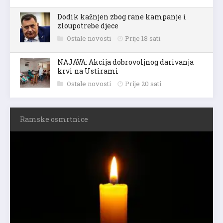
Dodik kažnjen zbog rane kampanje i
zloupotrebe djece
Ostale novosti
Prije 18 sati
NAJAVA: Akcija dobrovoljnog darivanja
krvi na Ustirami
Ostale novosti
Prije 20 sati
Ramske osmrtnice