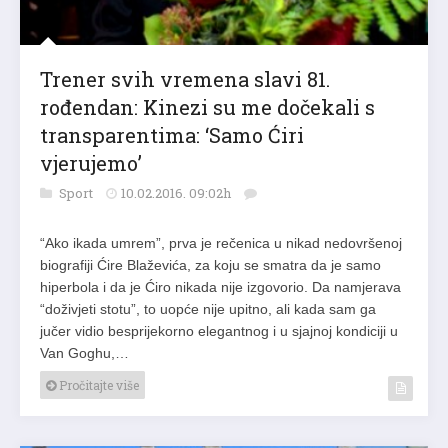
Trener svih vremena slavi 81.
rođendan: Kinezi su me dočekali s
transparentima: ‘Samo Ćiri
vjerujemo’
Sport
10.02.2016. 09:02h
“Ako ikada umrem”, prva je rečenica u nikad nedovršenoj
biografiji Ćire Blaževića, za koju se smatra da je samo
hiperbola i da je Ćiro nikada nije izgovorio. Da namjerava
“doživjeti stotu”, to uopće nije upitno, ali kada sam ga
jučer vidio besprijekorno elegantnog i u sjajnoj kondiciji u
Van Goghu,…
Pročitajte više