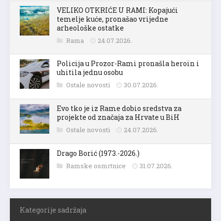
VELIKO OTKRIĆE U RAMI: Kopajući
temelje kuće, pronašao vrijedne
arheološke ostatke
Rama
24.07.2026.
Policija u Prozor-Rami pronašla heroin i
uhitila jednu osobu
Ostale novosti
30.07.2026.
Evo tko je iz Rame dobio sredstva za
projekte od značaja za Hrvate u BiH
Ostale novosti
24.07.2026.
Drago Borić (1973.-2026.)
Ramske osmrtnice
31.07.2026.
Kategorije sadržaja