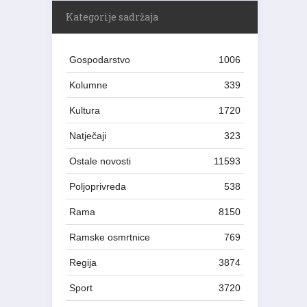
Kategorije sadržaja
Gospodarstvo
1006
Kolumne
339
Kultura
1720
Natječaji
323
Ostale novosti
11593
Poljoprivreda
538
Rama
8150
Ramske osmrtnice
769
Regija
3874
Sport
3720