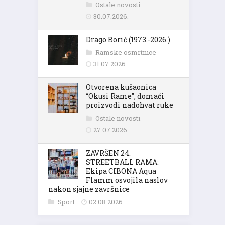
Ostale novosti
30.07.2026.
Drago Borić (1973.-2026.)
Ramske osmrtnice
31.07.2026.
Otvorena kušaonica
“Okusi Rame”, domaći
proizvodi nadohvat ruke
Ostale novosti
27.07.2026.
ZAVRŠEN 24.
STREETBALL RAMA:
Ekipa CIBONA Aqua
Flamm osvojila naslov
nakon sjajne završnice
Sport
02.08.2026.