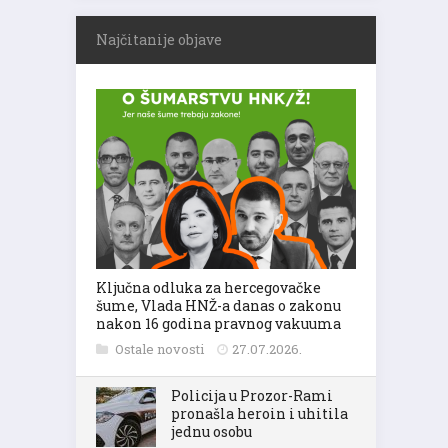
Najčitanije objave
Ključna odluka za hercegovačke
šume, Vlada HNŽ-a danas o zakonu
nakon 16 godina pravnog vakuuma
Ostale novosti
27.07.2026.
Policija u Prozor-Rami
pronašla heroin i uhitila
jednu osobu