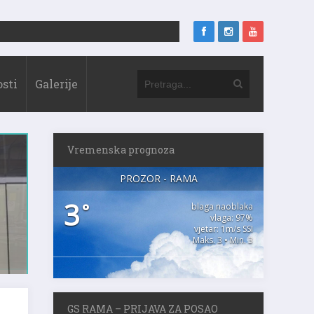
sti
Galerije
Vremenska prognoza
PROZOR - RAMA
3
°
blaga naoblaka
vlaga: 97%
vjetar: 1m/s SSI
Maks. 3 • Min. 3
GS RAMA – PRIJAVA ZA POSAO