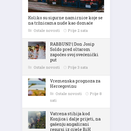
Koliko su sigurne namirnice koje se
na tržnicama nude kao domaće
Ostale novosti
Prije 2 sata
RABBUNI! | Don Josip
Soldo pred oltarom
započeo svoj svećenički
put
Ostale novosti
Prije 3 sata
Vremenska prognoza za
Hercegovinu
Ostale novosti
Prije 8
sati
Vatrena stihija kod
Konjica i dalje prijeti, na
gašenju angažirani
resursi iz cijele BiH