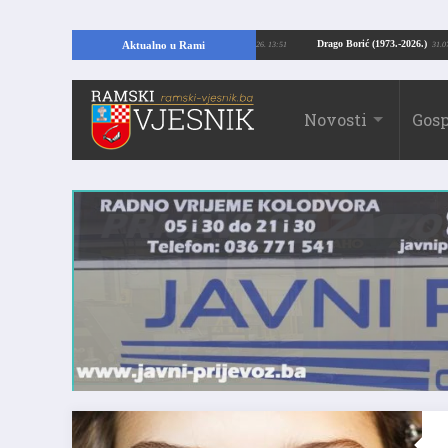
pajući temelje kuće, pronašao vrijedne arheološke ostatke
Drago Borić (1973
Aktualno u Rami
24.07.2026. 13:51
Novosti
Gosp