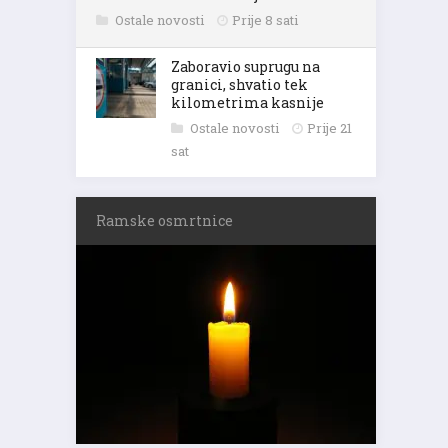
Ostale novosti
Prije 8 sati
Zaboravio suprugu na
granici, shvatio tek
kilometrima kasnije
Ostale novosti
Prije 21
sat
Ramske osmrtnice