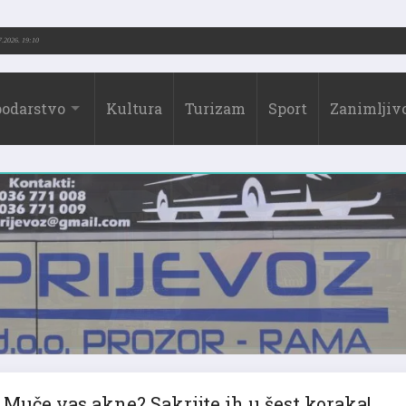
.-2026.)
31.07.2026. 19:10
odarstvo
Kultura
Turizam
Sport
Zanimljivo
Muče vas akne? Sakrijte ih u šest koraka!