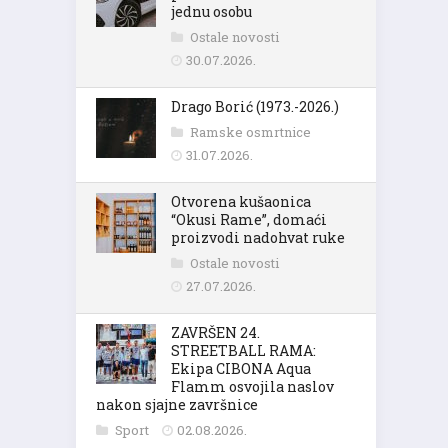
jednu osobu
Ostale novosti
30.07.2026.
Drago Borić (1973.-2026.)
Ramske osmrtnice
31.07.2026.
Otvorena kušaonica
“Okusi Rame”, domaći
proizvodi nadohvat ruke
Ostale novosti
27.07.2026.
ZAVRŠEN 24.
STREETBALL RAMA:
Ekipa CIBONA Aqua
Flamm osvojila naslov
nakon sjajne završnice
Sport
02.08.2026.