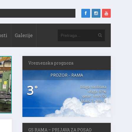
sti
Galerije
Vremenska prognoza
PROZOR - RAMA
3
°
blaga naoblaka
vlaga: 97%
vjetar: 1m/s SSI
Maks. 3 • Min. 3
GS RAMA – PRIJAVA ZA POSAO