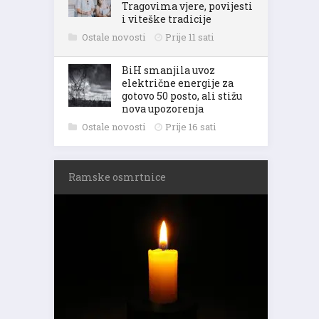
Tragovima vjere, povijesti
i viteške tradicije
Ostale novosti
Prije 11 sati
BiH smanjila uvoz
električne energije za
gotovo 50 posto, ali stižu
nova upozorenja
Ostale novosti
Prije 16 sati
Ramske osmrtnice