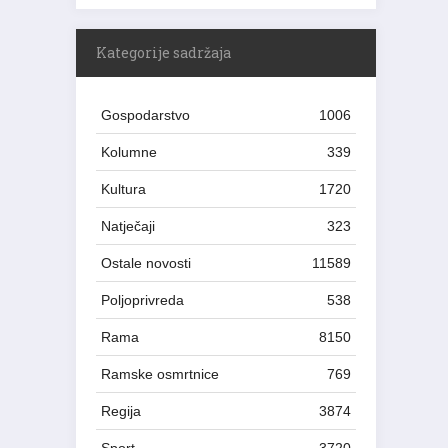
Kategorije sadržaja
Gospodarstvo
1006
Kolumne
339
Kultura
1720
Natječaji
323
Ostale novosti
11589
Poljoprivreda
538
Rama
8150
Ramske osmrtnice
769
Regija
3874