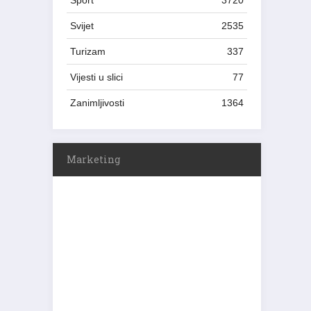
Sport
3720
Svijet
2535
Turizam
337
Vijesti u slici
77
Zanimljivosti
1364
Marketing