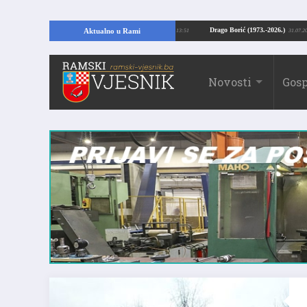
jući temelje kuće, pronašao vrijedne arheološke ostatke
Drago Borić (1973.-2
Aktualno u Rami
24.07.2026. 13:51
Novosti
Gosp