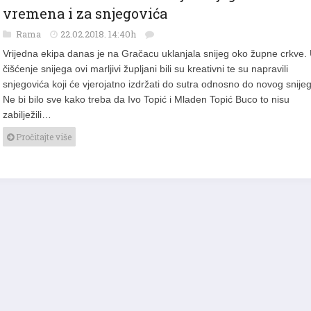
Foto: Na Gračacu uz čišćenje snijega nađe se
vremena i za snjegovića
Rama
22.02.2018. 14:40h
Vrijedna ekipa danas je na Gračacu uklanjala snijeg oko župne crkve.
čišćenje snijega ovi marljivi župljani bili su kreativni te su napravili
snjegovića koji će vjerojatno izdržati do sutra odnosno do novog snije
Ne bi bilo sve kako treba da Ivo Topić i Mladen Topić Buco to nisu
zabilježili…
Pročitajte više