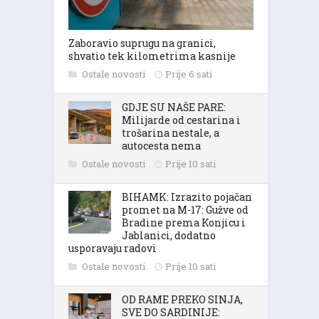
Zaboravio suprugu na granici,
shvatio tek kilometrima kasnije
Ostale novosti
Prije 6 sati
GDJE SU NAŠE PARE:
Milijarde od cestarina i
trošarina nestale, a
autocesta nema
Ostale novosti
Prije 10 sati
BIHAMK: Izrazito pojačan
promet na M-17: Gužve od
Bradine prema Konjicu i
Jablanici, dodatno
usporavaju radovi
Ostale novosti
Prije 10 sati
OD RAME PREKO SINJA,
SVE DO SARDINIJE: