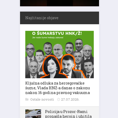
Najčitanije objave
Ključna odluka za hercegovačke
šume, Vlada HNŽ-a danas o zakonu
nakon 16 godina pravnog vakuuma
Ostale novosti
27.07.2026.
Policija u Prozor-Rami
pronašla heroin i uhitila