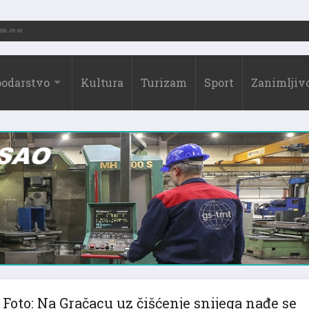
026.)
31.07.2026. 19:10
odarstvo
Kultura
Turizam
Sport
Zanimljivo