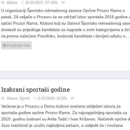
Rama
23.02.2017. 07:45h
U organizaciji Športsko rekreativnog saveza Općine Prozor Rama u
petak, 24.veljače u Prozoru će se održati Izbor sportaša 2016.godine 
općini Prozor Rama. Klubovi koji su članovi Športsko rekreativnog sav
dostavili su prijedloge kandidata za nagrade u svim kategorijama a žiri
će,prema važećem Pravilniku, bodovati kandidate i donijeti odluku o…
Pročitajte više
Izabrani sportaši godine
Rama
,
Sport
11.03.2016. 21:13h
Večeras je u Prozoru u Domu kulture svečano obilježen izbora za
sportaša godine općine Prozor-Rama. Za najuspješnijeg sportaša za
2015. godinu izabrani su Anita Tadić i Ivan Križanac. Načelnik općine d
Jozo Ivančević je uručio najboljima pehare, a uslijedit će i novčana