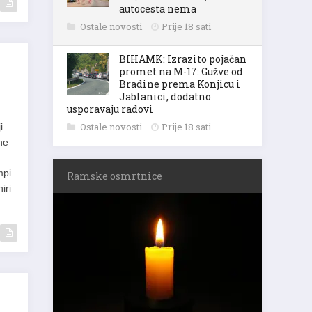
autocesta nema
Ostale novosti
Prije 18 sati
BIHAMK: Izrazito pojačan
promet na M-17: Gužve od
Bradine prema Konjicu i
Jablanici, dodatno
usporavaju radovi
Ostale novosti
Prije 18 sati
i
ne
mpi
Ramske osmrtnice
iri