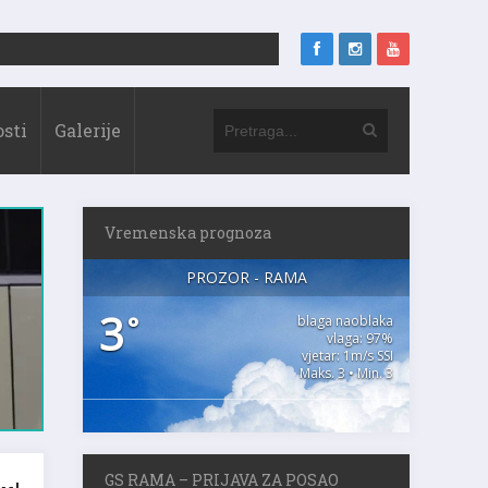
sti
Galerije
Vremenska prognoza
PROZOR - RAMA
3
°
blaga naoblaka
vlaga: 97%
vjetar: 1m/s SSI
Maks. 3 • Min. 3
GS RAMA – PRIJAVA ZA POSAO