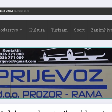
Drago Borić (1973.-2026.)
31.07.2026. 19:10
odarstvo
Kultura
Turizam
Sport
Zanimljivo