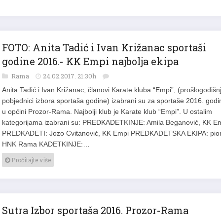
FOTO: Anita Tadić i Ivan Križanac sportaši
godine 2016.- KK Empi najbolja ekipa
Rama
24.02.2017. 21:30h
Anita Tadić i Ivan Križanac, članovi Karate kluba “Empi”, (prošlogodišnj
pobjednici izbora sportaša godine) izabrani su za sportaše 2016. godi
u općini Prozor-Rama. Najbolji klub je Karate klub “Empi”. U ostalim
kategorijama izabrani su: PREDKADETKINJE: Amila Beganović, KK E
PREDKADETI: Jozo Cvitanović, KK Empi PREDKADETSKA EKIPA: pion
HNK Rama KADETKINJE:…
Pročitajte više
Sutra Izbor sportaša 2016. Prozor-Rama