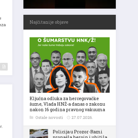
u
Najčitanije objave
eza
Ključna odluka za hercegovačke
šume, Vlada HNŽ-a danas o zakonu
nakon 16 godina pravnog vakuuma
Ostale novosti
27.07.2026.
r.
Policija u Prozor-Rami
pronašla heroin i uhitila