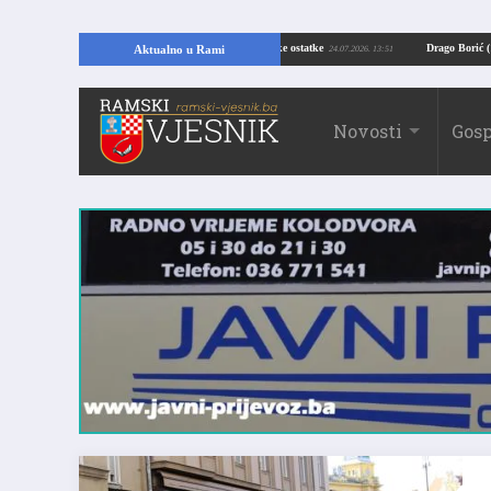
OTKRIĆE U RAMI: Kopajući temelje kuće, pronašao vrijedne arheološke ostatke
Aktualno u Rami
24.07.2026. 13:51
Novosti
Gosp