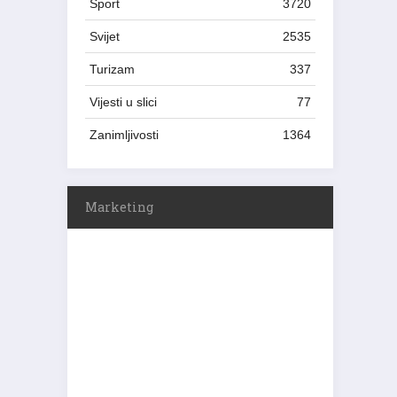
Sport
3720
Svijet
2535
Turizam
337
Vijesti u slici
77
Zanimljivosti
1364
Marketing