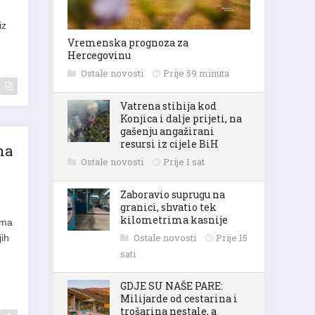
iz
Vremenska prognoza za
Hercegovinu
Ostale novosti
Prije 59 minuta
Vatrena stihija kod
Konjica i dalje prijeti, na
gašenju angažirani
resursi iz cijele BiH
ma
Ostale novosti
Prije 1 sat
Zaboravio suprugu na
granici, shvatio tek
kilometrima kasnije
ama
Ostale novosti
Prije 15
jih
sati
GDJE SU NAŠE PARE:
Milijarde od cestarina i
trošarina nestale, a