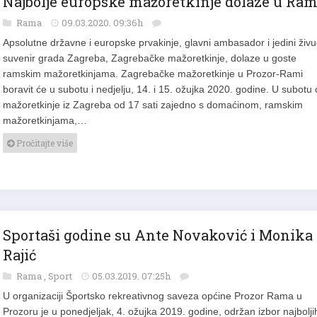
Najbolje europske mažoretkinje dolaze u Ram
Rama
09.03.2020. 09:36h
Apsolutne državne i europske prvakinje, glavni ambasador i jedini živu
suvenir grada Zagreba, Zagrebačke mažoretkinje, dolaze u goste
ramskim mažoretkinjama. Zagrebačke mažoretkinje u Prozor-Rami
boravit će u subotu i nedjelju, 14. i 15. ožujka 2020. godine. U subotu 
mažoretkinje iz Zagreba od 17 sati zajedno s domaćinom, ramskim
mažoretkinjama,…
Pročitajte više
Sportaši godine su Ante Novaković i Monika
Rajić
Rama
,
Sport
05.03.2019. 07:25h
U organizaciji Športsko rekreativnog saveza općine Prozor Rama u
Prozoru je u ponedjeljak, 4. ožujka 2019. godine, održan izbor najbolji