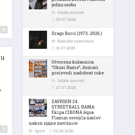
jednu osobu
Ostale novosti
30.07.2026.
Drago Borić (1973.-2026.)
Ramske osmrtnice
31.07.2026.
 u
Otvorena kušaonica
“Okusi Rame”, domaći
proizvodi nadohvat ruke
Ostale novosti
27.07.2026.
u
ZAVRŠEN 24.
STREETBALL RAMA:
Ekipa CIBONA Aqua
Flamm osvojila naslov
nakon sjajne završnice
Sport
02.08.2026.