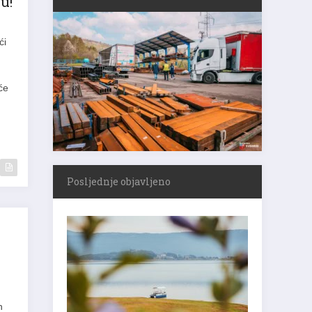
u!
ći
će
Posljednje objavljeno
h