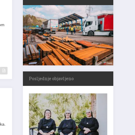
kom
Posljednje objavljeno
ka.