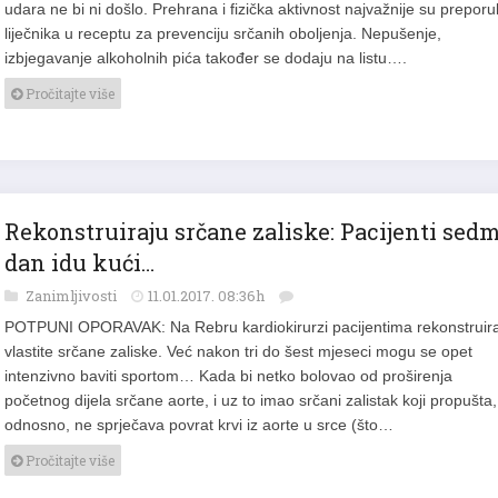
udara ne bi ni došlo. Prehrana i fizička aktivnost najvažnije su prepor
liječnika u receptu za prevenciju srčanih oboljenja. Nepušenje,
izbjegavanje alkoholnih pića također se dodaju na listu….
Pročitajte više
Rekonstruiraju srčane zaliske: Pacijenti sed
dan idu kući…
Zanimljivosti
11.01.2017. 08:36h
POTPUNI OPORAVAK: Na Rebru kardiokirurzi pacijentima rekonstruir
vlastite srčane zaliske. Već nakon tri do šest mjeseci mogu se opet
intenzivno baviti sportom… Kada bi netko bolovao od proširenja
početnog dijela srčane aorte, i uz to imao srčani zalistak koji propušta,
odnosno, ne sprječava povrat krvi iz aorte u srce (što…
Pročitajte više