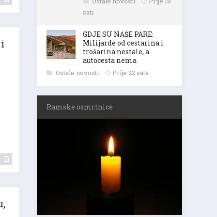
Ostale novosti
Prije 18
sati
GDJE SU NAŠE PARE:
i
Milijarde od cestarina i
trošarina nestale, a
autocesta nema
Ostale novosti
Prije 22 sata
Ramske osmrtnice
u,