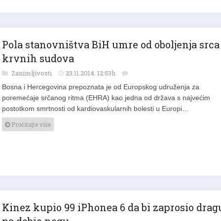
Pola stanovništva BiH umre od oboljenja srca 
krvnih sudova
Zanimljivosti
23.11.2014. 12:53h
Bosna i Hercegovina prepoznata je od Europskog udruženja za
poremećaje srčanog ritma (EHRA) kao jedna od država s najvećim
postotkom smrtnosti od kardiovaskularnih bolesti u Europi…
Pročitajte više
Kinez kupio 99 iPhonea 6 da bi zaprosio drag
pa dobio nogu