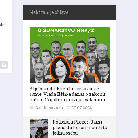
Najčitanije objave
i
ak
Ključna odluka za hercegovačke
šume, Vlada HNŽ-a danas o zakonu
nakon 16 godina pravnog vakuuma
Ostale novosti
27.07.2026.
Policija u Prozor-Rami
pronašla heroin i uhitila
jednu osobu