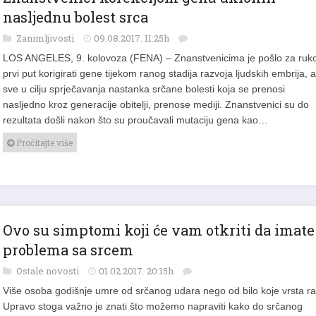
nasljednu bolest srca
Zanimljivosti
09.08.2017. 11:25h
LOS ANGELES, 9. kolovoza (FENA) – Znanstvenicima je pošlo za ru
prvi put korigirati gene tijekom ranog stadija razvoja ljudskih embrija, a
sve u cilju sprječavanja nastanka srčane bolesti koja se prenosi
nasljedno kroz generacije obitelji, prenose mediji. Znanstvenici su do
rezultata došli nakon što su proučavali mutaciju gena kao…
Pročitajte više
Ovo su simptomi koji će vam otkriti da imate
problema sa srcem
Ostale novosti
01.02.2017. 20:15h
Više osoba godišnje umre od srčanog udara nego od bilo koje vrsta ra
Upravo stoga važno je znati što možemo napraviti kako do srčanog