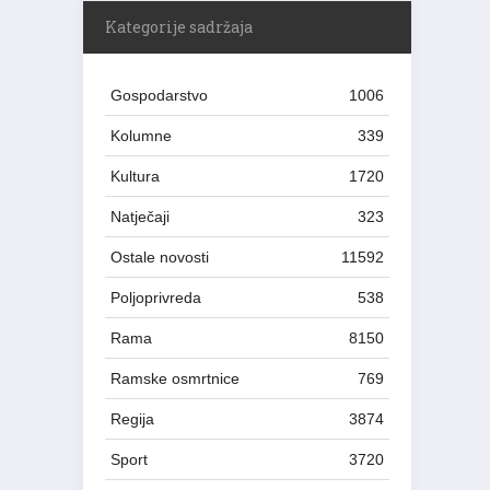
Kategorije sadržaja
Gospodarstvo
1006
Kolumne
339
Kultura
1720
Natječaji
323
Ostale novosti
11592
Poljoprivreda
538
Rama
8150
Ramske osmrtnice
769
Regija
3874
Sport
3720