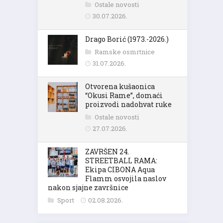
Ostale novosti
30.07.2026.
Drago Borić (1973.-2026.)
Ramske osmrtnice
31.07.2026.
Otvorena kušaonica
“Okusi Rame”, domaći
proizvodi nadohvat ruke
Ostale novosti
27.07.2026.
ZAVRŠEN 24.
STREETBALL RAMA:
Ekipa CIBONA Aqua
Flamm osvojila naslov
nakon sjajne završnice
Sport
02.08.2026.