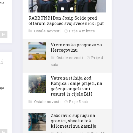
uke
RABBUNI! | Don Josip Soldo pred
oltarom započeo svoj svećenički put
Ostale novosti
Prije 4 minute
Vremenska prognoza za
Hercegovinu
Ostale novosti
Prije 4
mi
sata
Vatrena stihija kod
Konjica i dalje prijeti, na
aju
gašenju angažirani
resursi iz cijele BiH
Ostale novosti
Prije 5 sati
Zaboravio suprugu na
granici, shvatio tek
kilometrima kasnije