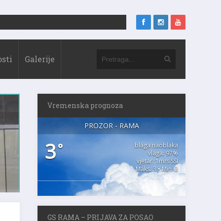
sti
Galerije
Vremenska prognoza
PROZOR - RAMA
3
°
blaga naoblaka
vlaga: 97%
vjetar: 1m/s SSI
Maks. 3 • Min. 3
GS RAMA – PRIJAVA ZA POSAO