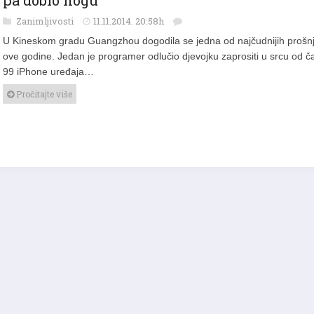
Zanimljivosti
11.11.2014. 20:58h
U Kineskom gradu Guangzhou dogodila se jedna od najčudnijih prošnj
ove godine. Jedan je programer odlučio djevojku zaprositi u srcu od č
99 iPhone uređaja…
Pročitajte više