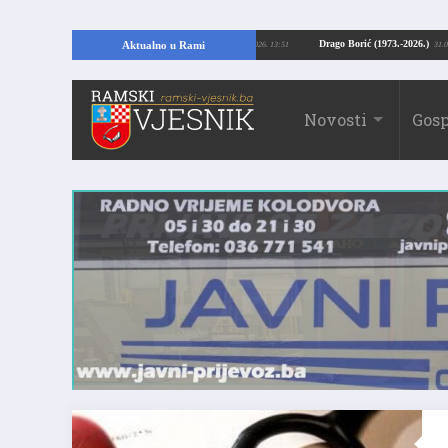
 Kopajući temelje kuće, pronašao vrijedne arheološke ostatke
Drago Borić (1
Aktualno u Rami
24.07.2026. 13:51
Novosti
Gosp