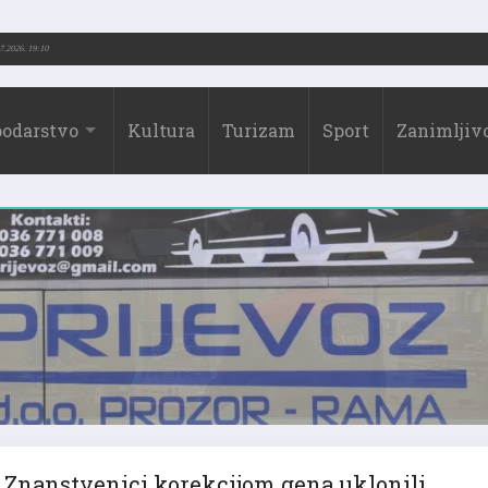
973.-2026.)
31.07.2026. 19:10
odarstvo
Kultura
Turizam
Sport
Zanimljivo
Znanstvenici korekcijom gena uklonili