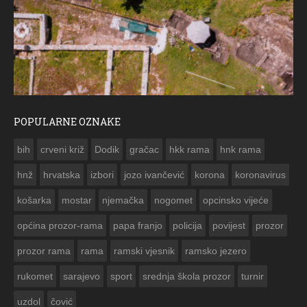
POPULARNE OZNAKE
ČE
bih
crveni križ
Dodik
gračac
hkk rama
hnk rama


hnž
hrvatska
izbori
jozo ivančević
korona
koronavirus
košarka
mostar
njemačka
nogomet
opcinsko vijeće
općina prozor-rama
papa franjo
policija
povijest
prozor
prozor rama
rama
ramski vjesnik
ramsko jezero
rukomet
sarajevo
sport
srednja škola prozor
turnir
uzdol
čović