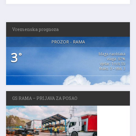
Vremenska prognoza
PROZOR - RAMA
3
°
blaga naoblaka
vlaga: 97%
vjetar: 1m/s SSI
Maks. 3 • Min. 3
GS RAMA – PRIJAVA ZA POSAO