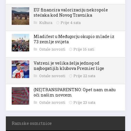
EU financira valorizaciju nekropole
stećaka kod Novog Travnika
Kultura
Prije 4 sata
Mladifest u Međugorju okupio mlade iz
73 zemlje svijeta
Ostale novosti
Prije 16 sati
Vatreni je velika želja jednog od
najbogatijih klubova Premier lige
Ostale novosti
Prije 22 sata
(NE)TRANSPARENTNO: Opet nam mažu
oči našim novcem
Ostale novosti
Prije 23 sata
Ramske osmrtnice