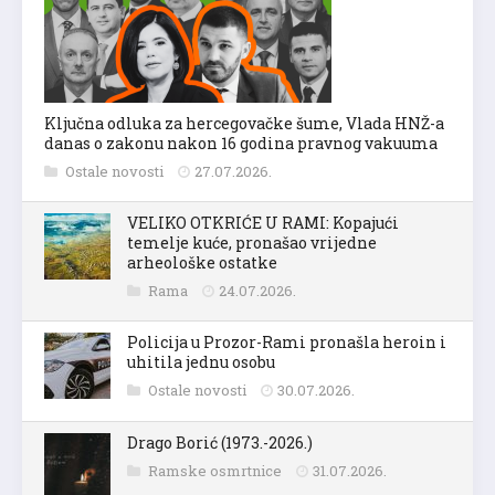
Ključna odluka za hercegovačke šume, Vlada HNŽ-a
danas o zakonu nakon 16 godina pravnog vakuuma
Ostale novosti
27.07.2026.
VELIKO OTKRIĆE U RAMI: Kopajući
temelje kuće, pronašao vrijedne
arheološke ostatke
Rama
24.07.2026.
Policija u Prozor-Rami pronašla heroin i
uhitila jednu osobu
Ostale novosti
30.07.2026.
Drago Borić (1973.-2026.)
Ramske osmrtnice
31.07.2026.