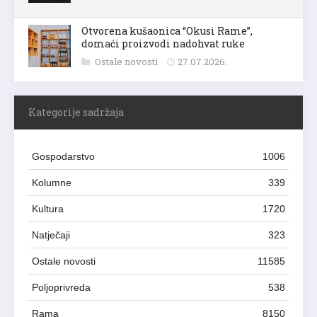
Otvorena kušaonica “Okusi Rame”,
domaći proizvodi nadohvat ruke
Ostale novosti
27.07.2026.
Kategorije sadržaja
Gospodarstvo
1006
Kolumne
339
Kultura
1720
Natječaji
323
Ostale novosti
11585
Poljoprivreda
538
Rama
8150