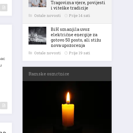
Tragovima vjere, povijesti
i viteške tradicije
Ostale novosti
Prije 14 sati
BiH smanjila uvoz
električne energije za
gotovo 50 posto, ali stižu
nova upozorenja
Ostale novosti
Prije 19 sati
nac
u
Ramske osmrtnice
 na