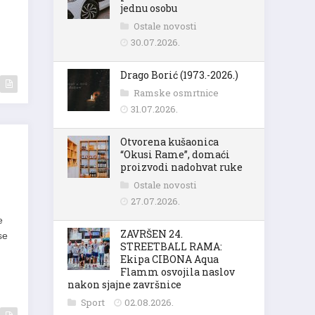
jednu osobu
Ostale novosti
30.07.2026.
Drago Borić (1973.-2026.)
Ramske osmrtnice
31.07.2026.
Otvorena kušaonica
“Okusi Rame”, domaći
proizvodi nadohvat ruke
Ostale novosti
27.07.2026.
e
ZAVRŠEN 24.
se
STREETBALL RAMA:
Ekipa CIBONA Aqua
Flamm osvojila naslov
nakon sjajne završnice
Sport
02.08.2026.