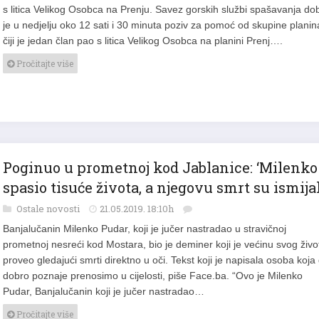
s litica Velikog Osobca na Prenju. Savez gorskih službi spašavanja do
je u nedjelju oko 12 sati i 30 minuta poziv za pomoć od skupine planin
čiji je jedan član pao s litica Velikog Osobca na planini Prenj….
Pročitajte više
Poginuo u prometnoj kod Jablanice: ‘Milenko 
spasio tisuće života, a njegovu smrt su ismijal
Ostale novosti
21.05.2019. 18:10h
Banjalučanin Milenko Pudar, koji je jučer nastradao u stravičnoj
prometnoj nesreći kod Mostara, bio je deminer koji je većinu svog živo
proveo gledajući smrti direktno u oči. Tekst koji je napisala osoba koja
dobro poznaje prenosimo u cijelosti, piše Face.ba. “Ovo je Milenko
Pudar, Banjalučanin koji je jučer nastradao…
Pročitajte više