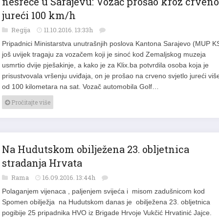
nesreće u Sarajevu: Vozač prošao kroz crveno
jureći 100 km/h
Regija
11.10.2016. 13:33h
Pripadnici Ministarstva unutrašnjih poslova Kantona Sarajevo (MUP K
još uvijek tragaju za vozačem koji je sinoć kod Zemaljskog muzeja
usmrtio dvije pješakinje, a kako je za Klix.ba potvrdila osoba koja je
prisustvovala vršenju uviđaja, on je prošao na crveno svjetlo jureći viš
od 100 kilometara na sat. Vozač automobila Golf…
Pročitajte više
Na Hudutskom obilježena 23. obljetnica
stradanja Hrvata
Rama
16.09.2016. 13:44h
Polaganjem vijenaca , paljenjem svijeća i misom zadušnicom kod
Spomen obilježja na Hudutskom danas je obilježena 23. obljetnica
pogibije 25 pripadnika HVO iz Brigade Hrvoje Vukčić Hrvatinić Jajce.