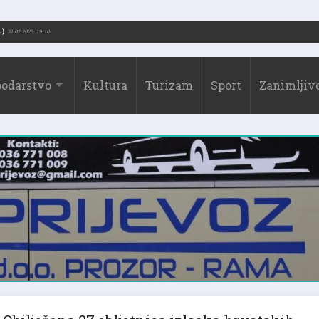
Borić (1973.-2026.)
31.07.2026. 19:10
odarstvo
Kultura
Turizam
Sport
Zanimljivo