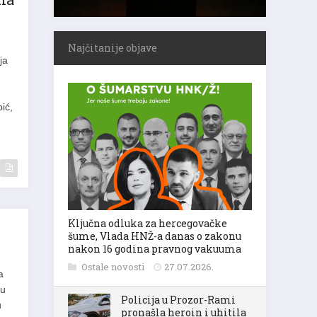
Najčitanije objave
ja
ić,
Ključna odluka za hercegovačke
šume, Vlada HNŽ-a danas o zakonu
nakon 16 godina pravnog vakuuma
Ostale novosti
27.07.2026.
a
 u
Policija u Prozor-Rami
u
pronašla heroin i uhitila