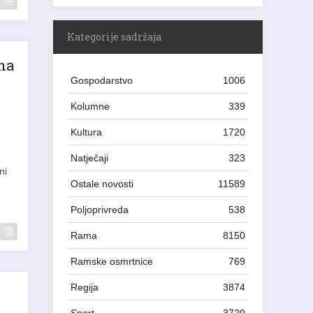
Kategorije sadržaja
 na
Gospodarstvo
1006
Kolumne
339
Kultura
1720
Natječaji
323
ni
Ostale novosti
11589
Poljoprivreda
538
Rama
8150
Ramske osmrtnice
769
Regija
3874