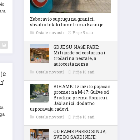
bio
ara
Zaboravio suprugu na granici,
shvatio tek kilometrima kasnije
Ostale novosti
Prije 9 sati
GDJE SU NAŠE PARE:
Milijarde od cestarina i
trošarina nestale, a
autocesta nema
Ostale novosti
Prije 13 sati
je
i’
BIHAMK: Izrazito pojačan
promet na M-17: Gužve od
Bradine prema Konjicu i
Jablanici, dodatno
ta
usporavaju radovi
 ga
Ostale novosti
Prije 13 sati
OD RAME PREKO SINJA,
SVE DO SARDINIJE: