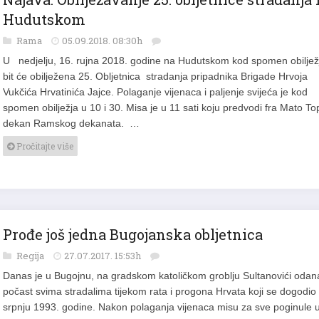
Hudutskom
Rama
05.09.2018. 08:30h
U nedjelju, 16. rujna 2018. godine na Hudutskom kod spomen obiljež
bit će obilježena 25. Obljetnica stradanja pripadnika Brigade Hrvoja
Vukčića Hrvatinića Jajce. Polaganje vijenaca i paljenje svijeća je kod
spomen obilježja u 10 i 30. Misa je u 11 sati koju predvodi fra Mato Top
dekan Ramskog dekanata. …
Pročitajte više
Prođe još jedna Bugojanska obljetnica
Regija
27.07.2017. 15:53h
Danas je u Bugojnu, na gradskom katoličkom groblju Sultanovići odan
počast svima stradalima tijekom rata i progona Hrvata koji se dogodio
srpnju 1993. godine. Nakon polaganja vijenaca misu za sve poginule 