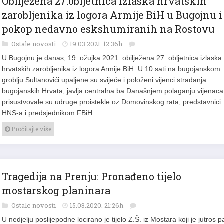
Obilježena 27.obljetnica izlaska hrvatskih
zarobljenika iz logora Armije BiH u Bugojnu i
pokop nedavno eskshumiranih na Rostovu
Ostale novosti
19.03.2021. 12:36h
U Bugojnu je danas, 19. ožujka 2021. obilježena 27. obljetnica izlaska
hrvatskih zarobljenika iz logora Armije BiH. U 10 sati na bugojanskom
groblju Sultanovići upaljene su svijeće i položeni vijenci stradanja
bugojanskih Hrvata, javlja centralna.ba Današnjem polaganju vijenaca
prisustvovale su udruge proistekle oz Domovinskog rata, predstavnici
HNS-a i predsjednikom FBiH …
Pročitajte više
Tragedija na Prenju: Pronađeno tijelo
mostarskog planinara
Ostale novosti
15.03.2020. 21:26h
U nedjelju poslijepodne locirano je tijelo Z.Š. iz Mostara koji je jutros 