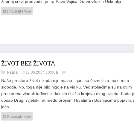
župnoj crkvi predvodio je fra Pavo Vujica, župni vikar u Uskoplju.
Pročitajte više
ŽIVOT BEZ ŽIVOTA
Rama
13.05.2017. 10:00h
Naše prostore život nikada nije mazio. Ljudi su čeznuli za malo mira i
slobode. No, toga nije bilo nigdje na vidiku. Već stoljećima su na ovim
prostorima vladali tuđinci iz dalekih i bližih krajeva ovog svijeta. Kada j
došao Drugi svjetski rat među brojnim Hrvatima i Bošnjacima pojavila 
jača…
Pročitajte više