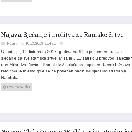
Najava: Sjećanje i molitva za Ramske žrtve
Rama
10.10.2018. 11:45h
U nedjelju, 14. listopada 2018. godina na Šćitu je komemoracija i
sjećanje za sve Ramske žrtve. Misa je u 11 sati koju predvodi salezija
don Milan Ivančević. Ramski križ i ploča sa popisom Ramskih žrtava 
ratovima je mjesto gdje se na poseban način svi sjećamo stradanja
Ramljaka.
Pročitajte više
Najava: Obilježavanje 25. obljetnice stradanja