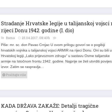
Stradanje Hrvatske legije u talijanskoj vojsci
rijeci Donu 1942. godine (I. dio)
Rama
25.04.2017. 08:43h
Piše: mr. sc. don Pavao Crnjac U ovom prilogu govori se o pogibiji
hrvatskih vojnika u talijanskoj vojsci ARMIR na rijeci Donu. Oni su bili u
Hrvatskoj legiji „Lako prijevoznom zdrugu“ u sastavu Osme talijanske
armije na Istočnom frontu 1942. godine. Najprije se želi utvrditi povijes
izvor. Zatim se raspravlja…
Pročitajte više
KADA DRŽAVA ZAKAŽE: Detalji tragične