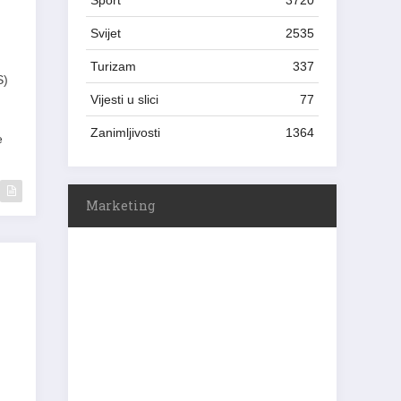
Sport
3720
Svijet
2535
Turizam
337
S)
Vijesti u slici
77
Zanimljivosti
1364
e
Marketing