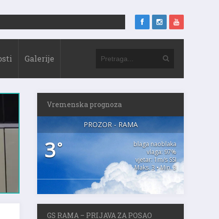
sti
Galerije
Vremenska prognoza
PROZOR - RAMA
3
°
blaga naoblaka
vlaga: 97%
vjetar: 1m/s SSI
Maks. 3 • Min. 3
GS RAMA – PRIJAVA ZA POSAO