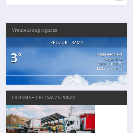
Vremenska prognoza
PROZOR - RAMA
3
°
blaga naoblaka
vlaga: 97%
vjetar: 1m/s SSI
Maks. 3 • Min. 3
GS RAMA – PRIJAVA ZA POSAO