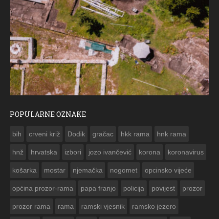
POPULARNE OZNAKE
ČE
bih
crveni križ
Dodik
gračac
hkk rama
hnk rama


hnž
hrvatska
izbori
jozo ivančević
korona
koronavirus
košarka
mostar
njemačka
nogomet
opcinsko vijeće
općina prozor-rama
papa franjo
policija
povijest
prozor
prozor rama
rama
ramski vjesnik
ramsko jezero