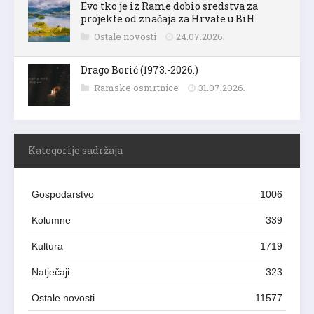
Evo tko je iz Rame dobio sredstva za
projekte od značaja za Hrvate u BiH
Ostale novosti
24.07.2026.
Drago Borić (1973.-2026.)
Ramske osmrtnice
31.07.2026.
Kategorije sadržaja
Gospodarstvo
1006
Kolumne
339
Kultura
1719
Natječaji
323
Ostale novosti
11577