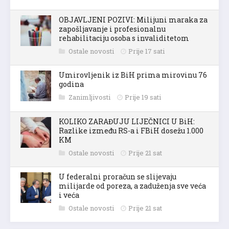
OBJAVLJENI POZIVI: Milijuni maraka za
zapošljavanje i profesionalnu
rehabilitaciju osoba s invaliditetom
Ostale novosti
Prije 17 sati
Umirovljenik iz BiH prima mirovinu 76
godina
Zanimljivosti
Prije 19 sati
KOLIKO ZARAĐUJU LIJEČNICI U BiH:
Razlike između RS-a i FBiH dosežu 1.000
KM
Ostale novosti
Prije 21 sat
U federalni proračun se slijevaju
milijarde od poreza, a zaduženja sve veća
i veća
Ostale novosti
Prije 21 sat