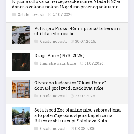
Ključna odluka za hercegovačke šume, Vlada HNŽ-a
danas o zakonu nakon 16 godina pravnog vakuuma
Ostale novosti
27.07.2026.
Policija u Prozor-Rami pronašla heroin i
uhitila jednu osobu
Ostale novosti
30.07.2026.
Drago Borić (1973.-2026.)
Ramske osmrtnice
31.07.2026.
Otvorena kušaonica “Okusi Rame”,
domaći proizvodi nadohvat ruke
Ostale novosti
27.07.2026.
Sela ispod Zec planine nisu zaboravljena,
a to potvrđuje obnovljena kapelica na
Bilića groblju u župi Solakova Kula
Ostale novosti
08.08.2026.