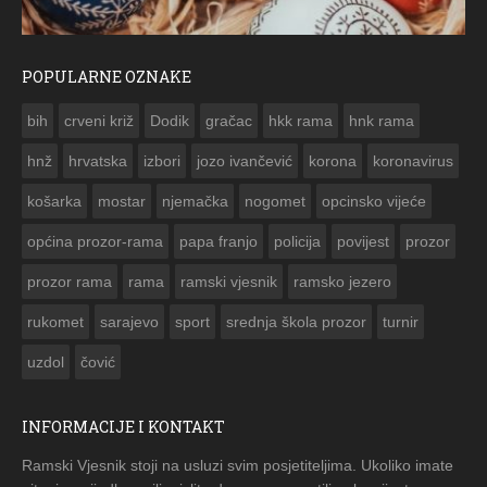
POPULARNE OZNAKE
ČESTITKA RAMSKOG VJESNIKA ZA USKRS 2023. GODINE
bih
crveni križ
Dodik
gračac
hkk rama
hnk rama


hnž
hrvatska
izbori
jozo ivančević
korona
koronavirus
košarka
mostar
njemačka
nogomet
opcinsko vijeće
općina prozor-rama
papa franjo
policija
povijest
prozor
prozor rama
rama
ramski vjesnik
ramsko jezero
rukomet
sarajevo
sport
srednja škola prozor
turnir
uzdol
čović
INFORMACIJE I KONTAKT
Ramski Vjesnik stoji na usluzi svim posjetiteljima. Ukoliko imate