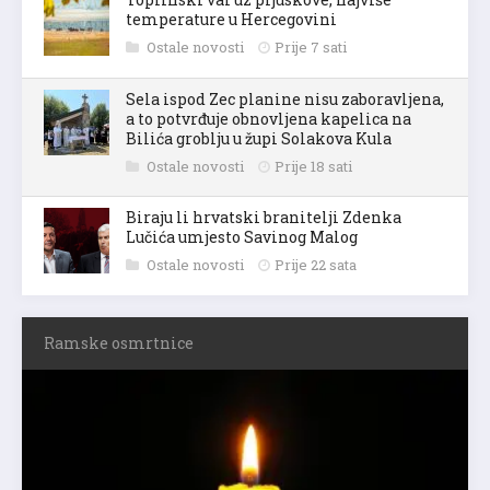
temperature u Hercegovini
Ostale novosti
Prije 7 sati
Sela ispod Zec planine nisu zaboravljena,
a to potvrđuje obnovljena kapelica na
Bilića groblju u župi Solakova Kula
Ostale novosti
Prije 18 sati
Biraju li hrvatski branitelji Zdenka
Lučića umjesto Savinog Malog
Ostale novosti
Prije 22 sata
Ramske osmrtnice