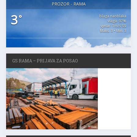
PROZOR - RAMA
3
°
blaga naoblaka
vlaga: 97%
vjetar: 1m/s SSI
Maks. 3 • Min. 3
GS RAMA – PRIJAVA ZA POSAO