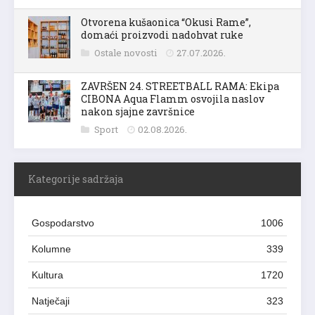
Otvorena kušaonica “Okusi Rame”,
domaći proizvodi nadohvat ruke
Ostale novosti
27.07.2026.
ZAVRŠEN 24. STREETBALL RAMA: Ekipa
CIBONA Aqua Flamm osvojila naslov
nakon sjajne završnice
Sport
02.08.2026.
Kategorije sadržaja
Gospodarstvo
1006
Kolumne
339
Kultura
1720
Natječaji
323