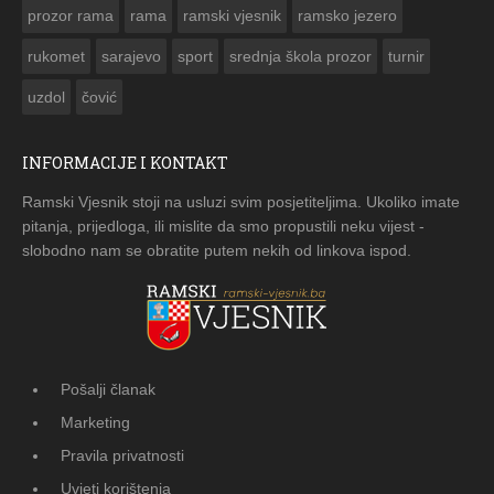
prozor rama
rama
ramski vjesnik
ramsko jezero
rukomet
sarajevo
sport
srednja škola prozor
turnir
uzdol
čović
INFORMACIJE I KONTAKT
Ramski Vjesnik stoji na usluzi svim posjetiteljima. Ukoliko imate
pitanja, prijedloga, ili mislite da smo propustili neku vijest -
slobodno nam se obratite putem nekih od linkova ispod.
Pošalji članak
Marketing
Pravila privatnosti
Uvjeti korištenja