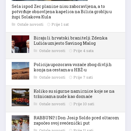
Sela ispod Zec planine nisu zaboravljena, a to
potvrđuje obnovljena kapelica na Bilića groblju u
župi Solakova Kula
Ostale novosti
Prije 1 sat
Biraju li hrvatski branitelji Zdenka
Lučića umjesto Savinog Malog
Ostale novosti
Prije 4 sata
Policija upozorava vozače zbog divljih
konja na cestama u HBŽ-u
Ostale novosti
Prije 7 sati
Koliko su sigurne namirnice koje se na
tržnicama nude kao domaće
Ostale novosti
Prije 10 sati
RABBUNI! | Don Josip Soldo pred oltarom
započeo svoj svećenički put
Ostale novosti
Prije 11 sati