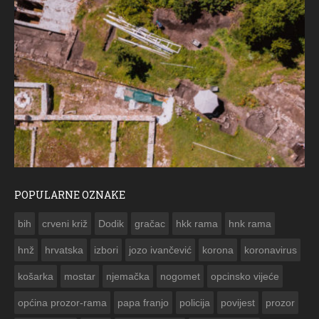
POPULARNE OZNAKE
ČE
bih
crveni križ
Dodik
gračac
hkk rama
hnk rama


hnž
hrvatska
izbori
jozo ivančević
korona
koronavirus
košarka
mostar
njemačka
nogomet
opcinsko vijeće
općina prozor-rama
papa franjo
policija
povijest
prozor