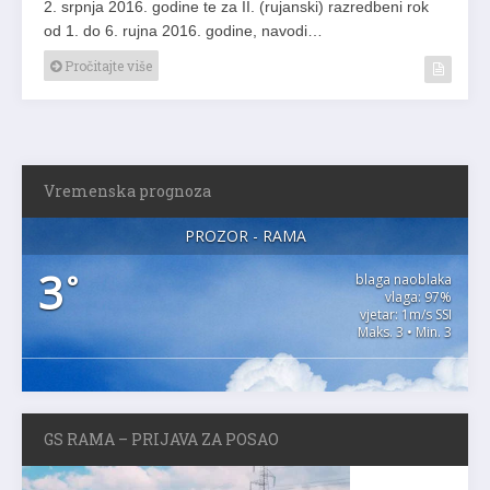
2. srpnja 2016. godine te za II. (rujanski) razredbeni rok
od 1. do 6. rujna 2016. godine, navodi…
Pročitajte više
Vremenska prognoza
PROZOR - RAMA
3
°
blaga naoblaka
vlaga: 97%
vjetar: 1m/s SSI
Maks. 3 • Min. 3
GS RAMA – PRIJAVA ZA POSAO