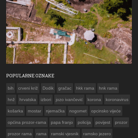
POPULARNE OZNAKE
ČE
bih
crveni križ
Dodik
gračac
hkk rama
hnk rama


hnž
hrvatska
izbori
jozo ivančević
korona
koronavirus
košarka
mostar
njemačka
nogomet
opcinsko vijeće
općina prozor-rama
papa franjo
policija
povijest
prozor
prozor rama
rama
ramski vjesnik
ramsko jezero