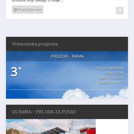
Pročitajte više
Vremenska prognoza
PROZOR - RAMA
3
°
blaga naoblaka
vlaga: 97%
vjetar: 1m/s SSI
Maks. 3 • Min. 3
GS RAMA – PRIJAVA ZA POSAO