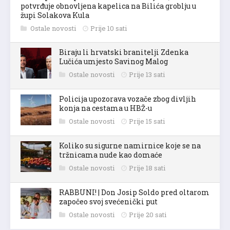
potvrđuje obnovljena kapelica na Bilića groblju u
župi Solakova Kula
Ostale novosti
Prije 10 sati
Biraju li hrvatski branitelji Zdenka
Lučića umjesto Savinog Malog
Ostale novosti
Prije 13 sati
Policija upozorava vozače zbog divljih
konja na cestama u HBŽ-u
Ostale novosti
Prije 15 sati
Koliko su sigurne namirnice koje se na
tržnicama nude kao domaće
Ostale novosti
Prije 18 sati
RABBUNI! | Don Josip Soldo pred oltarom
započeo svoj svećenički put
Ostale novosti
Prije 20 sati