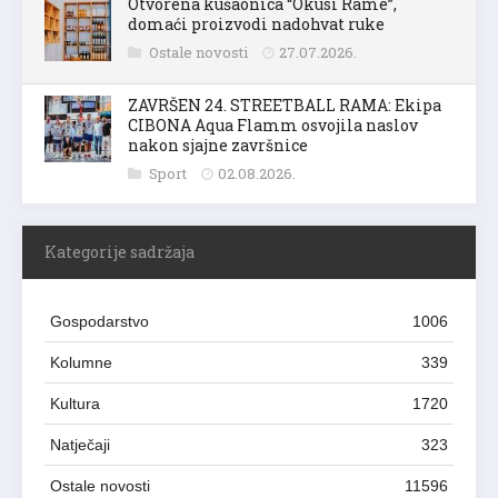
Otvorena kušaonica “Okusi Rame”,
domaći proizvodi nadohvat ruke
Ostale novosti
27.07.2026.
ZAVRŠEN 24. STREETBALL RAMA: Ekipa
CIBONA Aqua Flamm osvojila naslov
nakon sjajne završnice
Sport
02.08.2026.
Kategorije sadržaja
Gospodarstvo
1006
Kolumne
339
Kultura
1720
Natječaji
323
Ostale novosti
11596