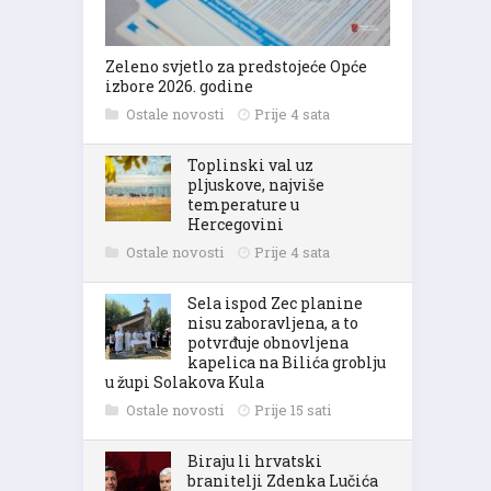
Zeleno svjetlo za predstojeće Opće
izbore 2026. godine
Ostale novosti
Prije 4 sata
Toplinski val uz
pljuskove, najviše
temperature u
Hercegovini
Ostale novosti
Prije 4 sata
Sela ispod Zec planine
nisu zaboravljena, a to
potvrđuje obnovljena
kapelica na Bilića groblju
u župi Solakova Kula
Ostale novosti
Prije 15 sati
Biraju li hrvatski
branitelji Zdenka Lučića