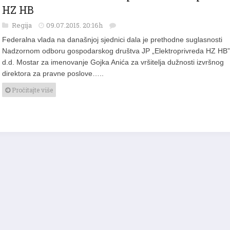
Vlada imenovala novu Upravu Elektroprivre
HZ HB
Regija
09.07.2015. 20:16h
Federalna vlada na današnjoj sjednici dala je prethodne suglasnosti
Nadzornom odboru gospodarskog društva JP „Elektroprivreda HZ HB”
d.d. Mostar za imenovanje Gojka Anića za vršitelja dužnosti izvršnog
direktora za pravne poslove…..
Pročitajte više