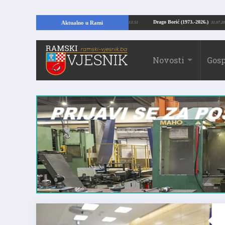
ći temelje kuće, pronašao vrijedne arheološke ostatke
Drago Borić (1973.-202
Aktualno u Rami
24.07.2026. 13:51
Novosti
Gosp