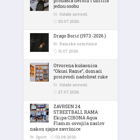
pronašla heroin i uhitila
jednu osobu
Ostale novosti
30.07.2026.
Drago Borić (1973.-2026.)
Ramske osmrtnice
31.07.2026.
Otvorena kušaonica
“Okusi Rame”, domaći
proizvodi nadohvat ruke
Ostale novosti
27.07.2026.
ZAVRŠEN 24.
STREETBALL RAMA:
Ekipa CIBONA Aqua
Flamm osvojila naslov
nakon sjajne završnice
Sport
02.08.2026.