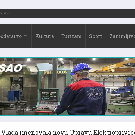
6.)
31.07.2026. 19:10
odarstvo
Kultura
Turizam
Sport
Zanimljivo