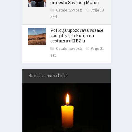
umjesto Savinog Malog
Ostale novosti
Prije 18
sati
Policija upozorava vozače
zbog divljih konja na
cestama u HBŽ-u
Ostale novosti
Prije 21
sat
Ramske osmrtnice