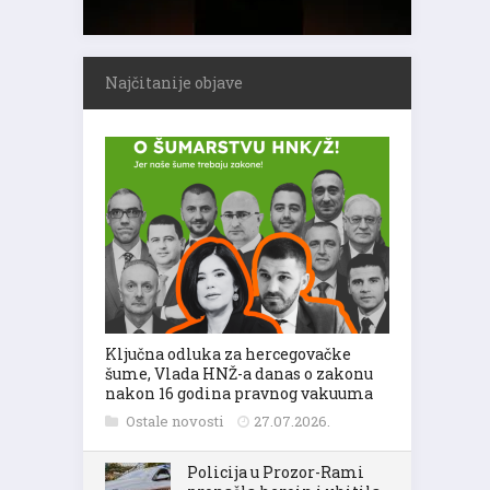
Najčitanije objave
Ključna odluka za hercegovačke
šume, Vlada HNŽ-a danas o zakonu
nakon 16 godina pravnog vakuuma
Ostale novosti
27.07.2026.
Policija u Prozor-Rami