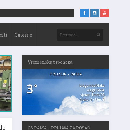
sti
Galerije
Vremenska prognoza
PROZOR - RAMA
3
°
blaga naoblaka
vlaga: 97%
vjetar: 1m/s SSI
Maks. 3 • Min. 3
GS RAMA – PRIJAVA ZA POSAO