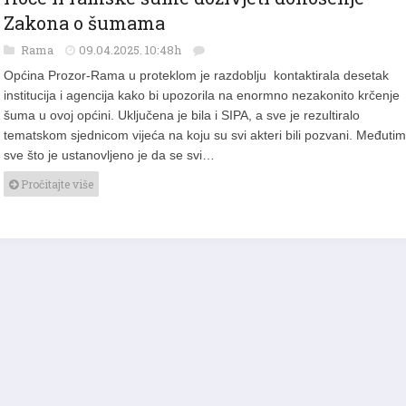
Hoće li ramske šume doživjeti donošenje
Zakona o šumama
Rama
09.04.2025. 10:48h
Općina Prozor-Rama u proteklom je razdoblju kontaktirala desetak
institucija i agencija kako bi upozorila na enormno nezakonito krčenje
šuma u ovoj općini. Uključena je bila i SIPA, a sve je rezultiralo
tematskom sjednicom vijeća na koju su svi akteri bili pozvani. Međutim
sve što je ustanovljeno je da se svi…
Pročitajte više