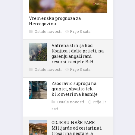
Vremenska prognoza za
Hercegovinu
Ostale novosti
Prije 3 sata
Vatrena stihija kod
Konjica i dalje prijeti, na
gašenju angažirani
resursi iz cijele BiH
Ostale novosti
Prije 3 sata
Zaboravio suprugu na
granici, shvatio tek
kilometrima kasnije
Ostale novosti
Prije 17
sati
GDJE SU NAŠE PARE:
Milijarde od cestarina i
trošarina nestale, a