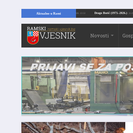
opajući temelje kuće, pronašao vrijedne arheološke ostatke
Drago Borić (1973
Aktualno u Rami
24.07.2026. 13:51
Novosti
Gosp