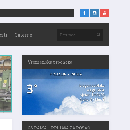
sti
Galerije
Vremenska prognoza
PROZOR - RAMA
3
°
blaga naoblaka
vlaga: 97%
vjetar: 1m/s SSI
Maks. 3 • Min. 3
GS RAMA – PRIJAVA ZA POSAO