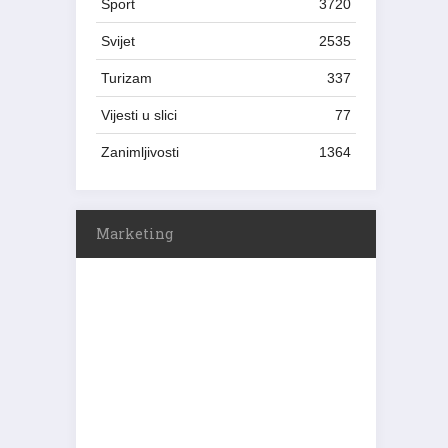
Sport
3720
Svijet
2535
Turizam
337
Vijesti u slici
77
Zanimljivosti
1364
Marketing