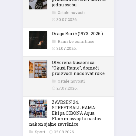
jednu osobu
Ostale novosti
30.07.2026.
Drago Borić (1973.-2026.)
Ramske osmrtnice
31.07.2026.
Otvorena kušaonica
“Okusi Rame”, domaći
proizvodi nadohvat ruke
Ostale novosti
27.07.2026.
ZAVRŠEN 24.
STREETBALL RAMA:
Ekipa CIBONA Aqua
Flamm osvojila naslov
nakon sjajne završnice
Sport
02.08.2026.