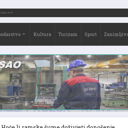
.-2026.)
31.07.2026. 19:10
odarstvo
Kultura
Turizam
Sport
Zanimljivo