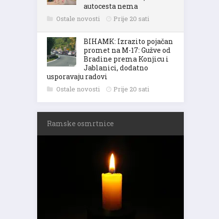
autocesta nema
Ostale novosti
Prije 20 sati
BIHAMK: Izrazito pojačan
promet na M-17: Gužve od
Bradine prema Konjicu i
Jablanici, dodatno
usporavaju radovi
Ostale novosti
Prije 20 sati
Ramske osmrtnice