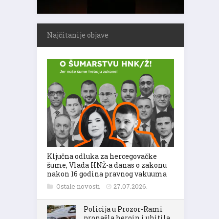
Najčitanije objave
Ključna odluka za hercegovačke
šume, Vlada HNŽ-a danas o zakonu
nakon 16 godina pravnog vakuuma
Ostale novosti
27.07.2026.
Policija u Prozor-Rami
pronašla heroin i uhitila