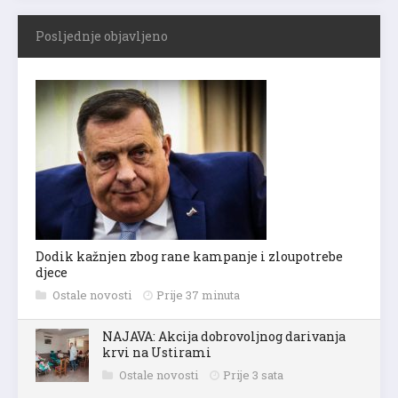
Posljednje objavljeno
Dodik kažnjen zbog rane kampanje i zloupotrebe
djece
Ostale novosti
Prije 37 minuta
NAJAVA: Akcija dobrovoljnog darivanja
krvi na Ustirami
Ostale novosti
Prije 3 sata