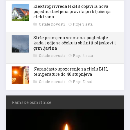
Elektroprivreda HZHB objavila nova
pojednostavljena pravila priključenja
elektrana
Ostale novosti
Prije 3 sata
Stiže promjena vremena, pogledajte
kada i gdje se očekuju obilniji pljuskovi i
grmljavina
Ostale novosti
Prije 4 sata
Narančasto upozorenje za cijelu BiH,
temperature do 40 stupnjeva
Ostale novosti
Prije 21 sat
Ramske osmrtnice