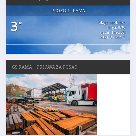
PROZOR - RAMA
3
°
blaga naoblaka
vlaga: 97%
vjetar: 1m/s SSI
Maks. 3 • Min. 3
GS RAMA – PRIJAVA ZA POSAO