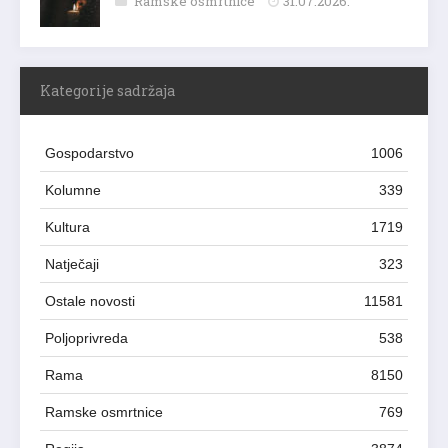
Ramske osmrtnice
31.07.2026.
Kategorije sadržaja
Gospodarstvo
1006
Kolumne
339
Kultura
1719
Natječaji
323
Ostale novosti
11581
Poljoprivreda
538
Rama
8150
Ramske osmrtnice
769