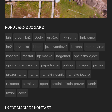
POPULARNE OZNAKE
ČESTITKA RAMSKOG VJESNIKA ZA USKRS 2023. GO
bih
crveni križ
Dodik
gračac
hkk rama
hnk rama


hnž
hrvatska
izbori
jozo ivančević
korona
koronavirus
košarka
mostar
njemačka
nogomet
opcinsko vijeće
općina prozor-rama
papa franjo
policija
povijest
prozor
prozor rama
rama
ramski vjesnik
ramsko jezero
rukomet
sarajevo
sport
srednja škola prozor
turnir
uzdol
čović
INFORMACIJE I KONTAKT