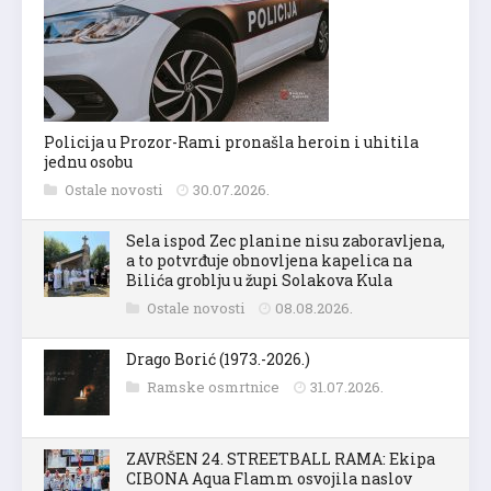
Policija u Prozor-Rami pronašla heroin i uhitila
jednu osobu
Ostale novosti
30.07.2026.
Sela ispod Zec planine nisu zaboravljena,
a to potvrđuje obnovljena kapelica na
Bilića groblju u župi Solakova Kula
Ostale novosti
08.08.2026.
Drago Borić (1973.-2026.)
Ramske osmrtnice
31.07.2026.
ZAVRŠEN 24. STREETBALL RAMA: Ekipa
CIBONA Aqua Flamm osvojila naslov