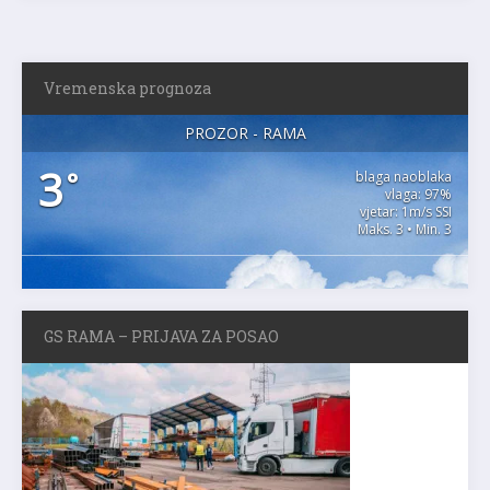
Vremenska prognoza
PROZOR - RAMA
3
°
blaga naoblaka
vlaga: 97%
vjetar: 1m/s SSI
Maks. 3 • Min. 3
GS RAMA – PRIJAVA ZA POSAO