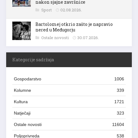
nakon sjajne završnice
Sport
02.08.2026.
Bartolomej otkrio zašto je napravio
nered u Međugorju
Ostale novosti
30.07.2026.
Kategorije sadržaja
Gospodarstvo
1006
Kolumne
339
Kultura
1721
Natječaji
323
Ostale novosti
11604
Poljoprivreda
538