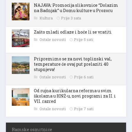
NAJAVA: Promocija slikovnice “Dolazim
na Badnjak” u Domu kulture u Prozoru
Kultura
Prije 3 sata
Zašto mladi odlaze i hoće li se vratiti
Ostale novosti
Prije 5 sati
Pripremimo se za novi toplinski val,
temperature će ovaj put prelaziti 40
stupnjeva!
Ostale novosti
Prije 6 sati
Od rujna kurikularna reforma u svim
školama u HNŽ-u, novi programi za II. i
VII. razred
Ostale novosti
Prije 7 sati
Ramske osmrtnice