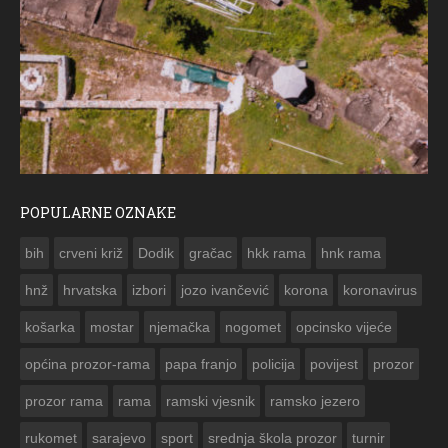
POPULARNE OZNAKE
ČE
bih
crveni križ
Dodik
gračac
hkk rama
hnk rama


hnž
hrvatska
izbori
jozo ivančević
korona
koronavirus
košarka
mostar
njemačka
nogomet
opcinsko vijeće
općina prozor-rama
papa franjo
policija
povijest
prozor
prozor rama
rama
ramski vjesnik
ramsko jezero
rukomet
sarajevo
sport
srednja škola prozor
turnir