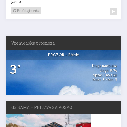
jasno…
Pročitajte više
Vremenska prognoza
PROZOR - RAMA
3
°
blaga naoblaka
vlaga: 97%
vjetar: 1m/s SSI
Maks. 3 • Min. 3
GS RAMA – PRIJAVA ZA POSAO