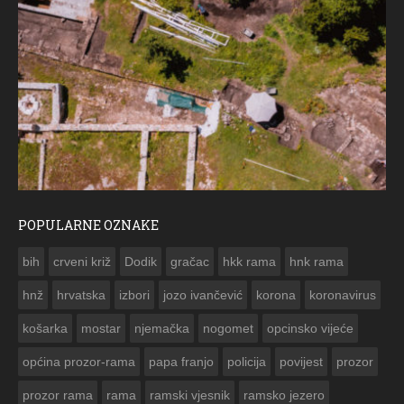
POPULARNE OZNAKE
ČESTITKA RAMS
bih
crveni križ
Dodik
gračac
hkk rama
hnk rama


hnž
hrvatska
izbori
jozo ivančević
korona
koronavirus
košarka
mostar
njemačka
nogomet
opcinsko vijeće
općina prozor-rama
papa franjo
policija
povijest
prozor
prozor rama
rama
ramski vjesnik
ramsko jezero