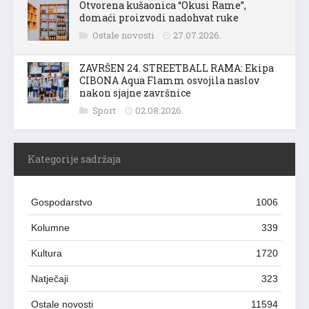
Otvorena kušaonica “Okusi Rame”,
domaći proizvodi nadohvat ruke
Ostale novosti
27.07.2026.
ZAVRŠEN 24. STREETBALL RAMA: Ekipa
CIBONA Aqua Flamm osvojila naslov
nakon sjajne završnice
Sport
02.08.2026.
Kategorije sadržaja
Gospodarstvo
1006
Kolumne
339
Kultura
1720
Natječaji
323
Ostale novosti
11594