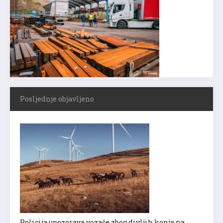
Posljednje objavljeno
Policija upozorava vozače zbog divljih konja na