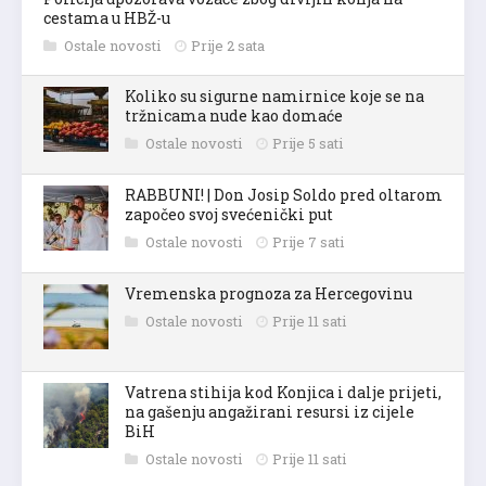
cestama u HBŽ-u
Ostale novosti
Prije 2 sata
Koliko su sigurne namirnice koje se na
tržnicama nude kao domaće
Ostale novosti
Prije 5 sati
RABBUNI! | Don Josip Soldo pred oltarom
započeo svoj svećenički put
Ostale novosti
Prije 7 sati
Vremenska prognoza za Hercegovinu
Ostale novosti
Prije 11 sati
Vatrena stihija kod Konjica i dalje prijeti,
na gašenju angažirani resursi iz cijele
BiH
Ostale novosti
Prije 11 sati