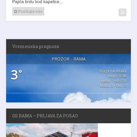
Pajića brdu kod kapelice…
Pročitajte više
Vremenska prognoza
PROZOR - RAMA
3
°
blaga naoblaka
vlaga: 97%
vjetar: 1m/s SSI
Maks. 3 • Min. 3
GS RAMA – PRIJAVA ZA POSAO