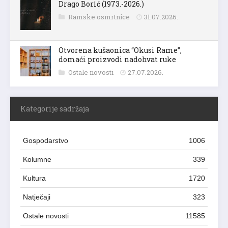
Drago Borić (1973.-2026.)
Ramske osmrtnice
31.07.2026.
Otvorena kušaonica “Okusi Rame”,
domaći proizvodi nadohvat ruke
Ostale novosti
27.07.2026.
Kategorije sadržaja
Gospodarstvo
1006
Kolumne
339
Kultura
1720
Natječaji
323
Ostale novosti
11585