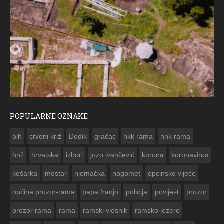
POPULARNE OZNAKE
ČE
bih
crveni križ
Dodik
gračac
hkk rama
hnk rama


hnž
hrvatska
izbori
jozo ivančević
korona
koronavirus
košarka
mostar
njemačka
nogomet
opcinsko vijeće
općina prozor-rama
papa franjo
policija
povijest
prozor
prozor rama
rama
ramski vjesnik
ramsko jezero