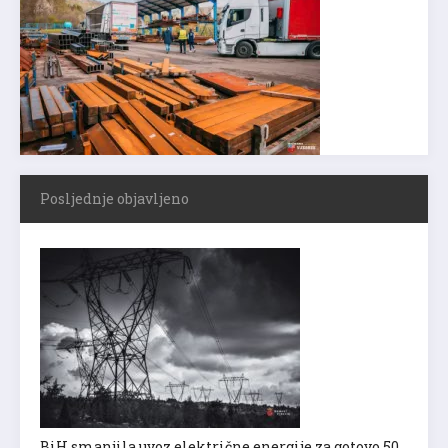
Posljednje objavljeno
BiH smanjila uvoz električne energije za gotovo 50