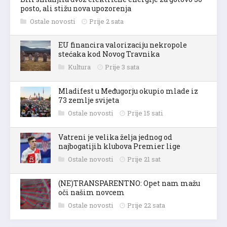
posto, ali stižu nova upozorenja
Ostale novosti
Prije 2 sata
EU financira valorizaciju nekropole
stećaka kod Novog Travnika
Kultura
Prije 3 sata
Mladifest u Međugorju okupio mlade iz
73 zemlje svijeta
Ostale novosti
Prije 15 sati
Vatreni je velika želja jednog od
najbogatijih klubova Premier lige
Ostale novosti
Prije 21 sat
(NE)TRANSPARENTNO: Opet nam mažu
oči našim novcem
Ostale novosti
Prije 22 sata