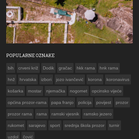
POPULARNE OZNAKE
ČE
bih
crveni križ
Dodik
gračac
hkk rama
hnk rama


hnž
hrvatska
izbori
jozo ivančević
korona
koronavirus
košarka
mostar
njemačka
nogomet
opcinsko vijeće
općina prozor-rama
papa franjo
policija
povijest
prozor
prozor rama
rama
ramski vjesnik
ramsko jezero
rukomet
sarajevo
sport
srednja škola prozor
turnir
uzdol
čović