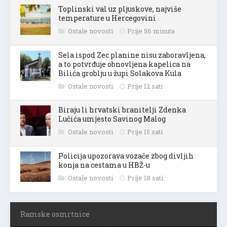
Toplinski val uz pljuskove, najviše
temperature u Hercegovini
Ostale novosti
Prije 56 minuta
Sela ispod Zec planine nisu zaboravljena,
a to potvrđuje obnovljena kapelica na
Bilića groblju u župi Solakova Kula
Ostale novosti
Prije 12 sati
Biraju li hrvatski branitelji Zdenka
Lučića umjesto Savinog Malog
Ostale novosti
Prije 15 sati
Policija upozorava vozače zbog divljih
konja na cestama u HBŽ-u
Ostale novosti
Prije 18 sati
Ramske osmrtnice