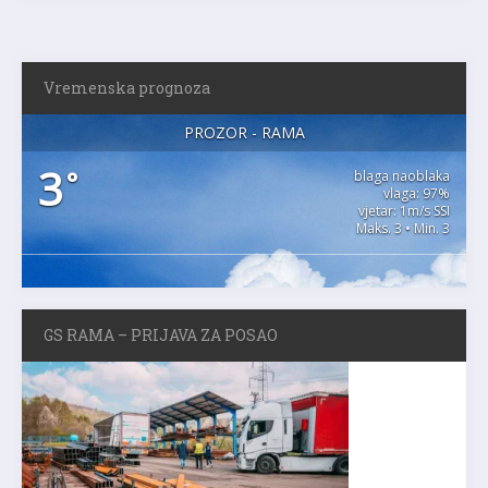
Vremenska prognoza
PROZOR - RAMA
3
°
blaga naoblaka
vlaga: 97%
vjetar: 1m/s SSI
Maks. 3 • Min. 3
GS RAMA – PRIJAVA ZA POSAO