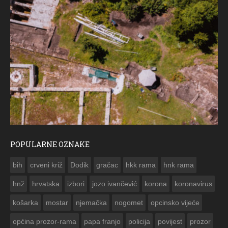
POPULARNE OZNAKE
ČE
bih
crveni križ
Dodik
gračac
hkk rama
hnk rama


hnž
hrvatska
izbori
jozo ivančević
korona
koronavirus
košarka
mostar
njemačka
nogomet
opcinsko vijeće
općina prozor-rama
papa franjo
policija
povijest
prozor