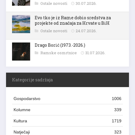
Ostale novosti
30.07.2026.
Evo tko je iz Rame dobio sredstva za
projekte od značaja za Hrvate u BiH
Ostale novosti
24.07.2026.
Drago Borić (1973.-2026.)
Ramske osmrtnice
31.07.2026.
Kategorije sadržaja
Gospodarstvo
1006
Kolumne
339
Kultura
1719
Natječaji
323