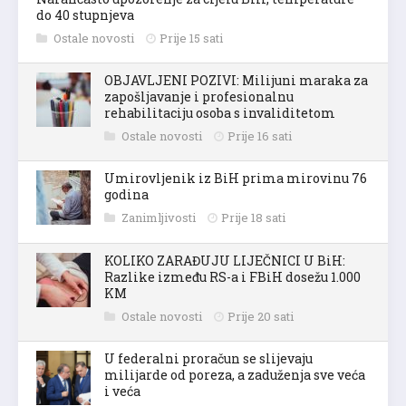
do 40 stupnjeva
Ostale novosti
Prije 15 sati
OBJAVLJENI POZIVI: Milijuni maraka za
zapošljavanje i profesionalnu
rehabilitaciju osoba s invaliditetom
Ostale novosti
Prije 16 sati
Umirovljenik iz BiH prima mirovinu 76
godina
Zanimljivosti
Prije 18 sati
KOLIKO ZARAĐUJU LIJEČNICI U BiH:
Razlike između RS-a i FBiH dosežu 1.000
KM
Ostale novosti
Prije 20 sati
U federalni proračun se slijevaju
milijarde od poreza, a zaduženja sve veća
i veća