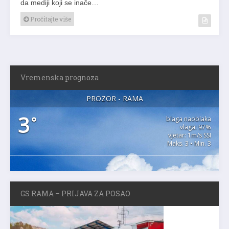
da mediji koji se inače…
Pročitajte više
Vremenska prognoza
PROZOR - RAMA
3
°
blaga naoblaka
vlaga: 97%
vjetar: 1m/s SSI
Maks. 3 • Min. 3
GS RAMA – PRIJAVA ZA POSAO