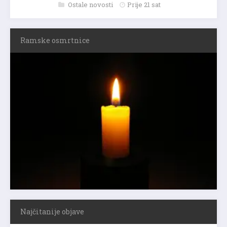
Ostale novosti
Prije 21 sat
Ramske osmrtnice
Najčitanije objave