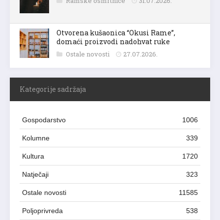
Ramske osmrtnice
31.07.2026.
Otvorena kušaonica “Okusi Rame”,
domaći proizvodi nadohvat ruke
Ostale novosti
27.07.2026.
Kategorije sadržaja
Gospodarstvo
1006
Kolumne
339
Kultura
1720
Natječaji
323
Ostale novosti
11585
Poljoprivreda
538