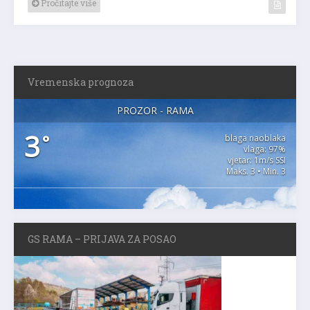
Pročitajte više
Vremenska prognoza
PROZOR - RAMA
3
°
blaga naoblaka
vlaga: 97%
vjetar: 1m/s SSI
Maks. 3 • Min. 3
GS RAMA – PRIJAVA ZA POSAO