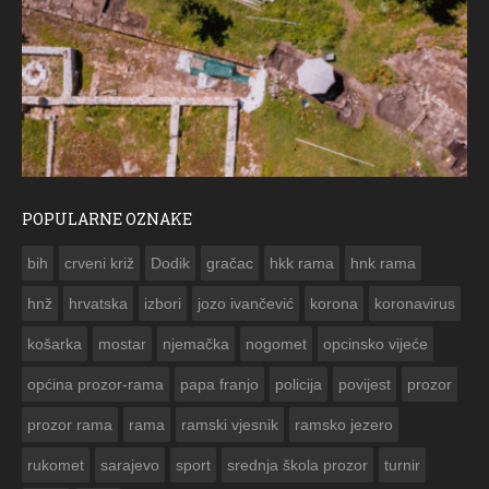
POPULARNE OZNAKE
ČE
bih
crveni križ
Dodik
gračac
hkk rama
hnk rama


hnž
hrvatska
izbori
jozo ivančević
korona
koronavirus
košarka
mostar
njemačka
nogomet
opcinsko vijeće
općina prozor-rama
papa franjo
policija
povijest
prozor
prozor rama
rama
ramski vjesnik
ramsko jezero
rukomet
sarajevo
sport
srednja škola prozor
turnir