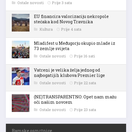
Ostale novosti
Prije 3 sata
EU financira valorizaciju nekropole
stećaka kod Novog Travnika
Kultura
Prije 4 sata
Mladifest u Međugorju okupio mlade iz
73 zemlje svijeta
Ostale novosti
Prije 16 sati
Vatreni je velika želja jednog od
najbogatijih klubova Premier lige
Ostale novosti
Prije 22 sata
(NE)TRANSPARENTNO: Opet nam mažu
oči našim novcem
Ostale novosti
Prije 23 sata
Ramske osmrtnice