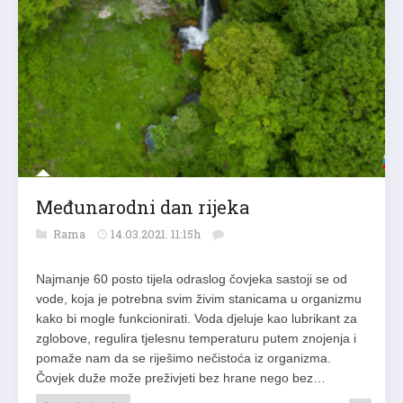
Međunarodni dan rijeka
Rama
14.03.2021. 11:15h
Najmanje 60 posto tijela odraslog čovjeka sastoji se od
vode, koja je potrebna svim živim stanicama u organizmu
kako bi mogle funkcionirati. Voda djeluje kao lubrikant za
zglobove, regulira tjelesnu temperaturu putem znojenja i
pomaže nam da se riješimo nečistoća iz organizma.
Čovjek duže može preživjeti bez hrane nego bez…