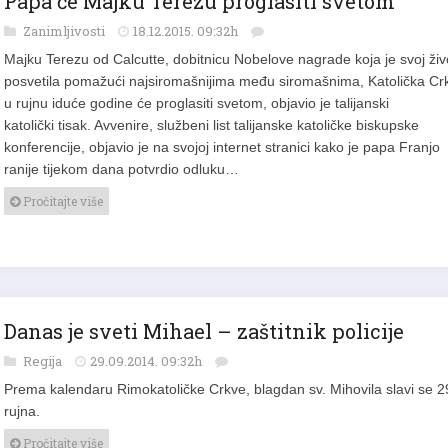
Zanimljivosti
18.12.2015. 09:32h
Majku Terezu od Calcutte, dobitnicu Nobelove nagrade koja je svoj živ
posvetila pomažući najsiromašnijima među siromašnima, Katolička Cr
u rujnu iduće godine će proglasiti svetom, objavio je talijanski
katolički tisak. Avvenire, službeni list talijanske katoličke biskupske
konferencije, objavio je na svojoj internet stranici kako je papa Franjo
ranije tijekom dana potvrdio odluku…
Pročitajte više
Danas je sveti Mihael – zaštitnik policije
Regija
29.09.2014. 09:32h
Prema kalendaru Rimokatoličke Crkve, blagdan sv. Mihovila slavi se 2
rujna.
Pročitajte više