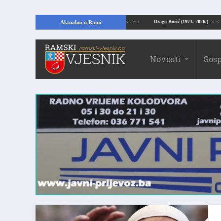
pajući temelje kuće, pronašao vrijedne arheološke ostatke
Drago Borić (1973.
Aktualno u Rami
24.07.2026. 13:51
Novosti
Gosp