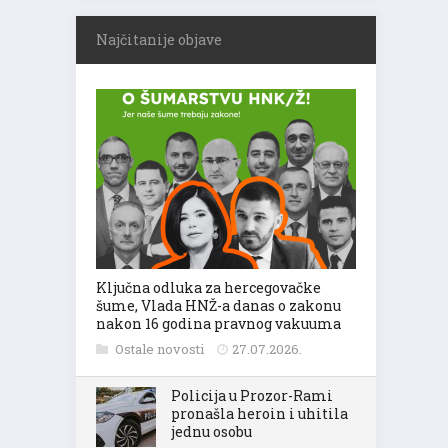
Najčitanije objave
Ključna odluka za hercegovačke
šume, Vlada HNŽ-a danas o zakonu
nakon 16 godina pravnog vakuuma
Ostale novosti
27.07.2026.
Policija u Prozor-Rami
pronašla heroin i uhitila
jednu osobu