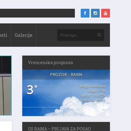
sti
Galerije
Vremenska prognoza
PROZOR - RAMA
3
°
blaga naoblaka
vlaga: 97%
vjetar: 1m/s SSI
Maks. 3 • Min. 3
GS RAMA – PRIJAVA ZA POSAO