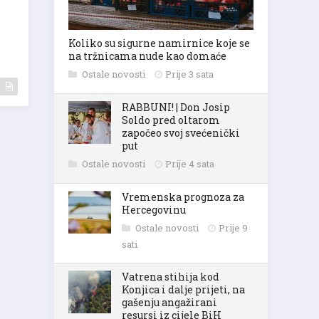
Koliko su sigurne namirnice koje se
na tržnicama nude kao domaće
Ostale novosti
Prije 3 sata
RABBUNI! | Don Josip
Soldo pred oltarom
započeo svoj svećenički
put
Ostale novosti
Prije 4 sata
Vremenska prognoza za
Hercegovinu
Ostale novosti
Prije 9
sati
Vatrena stihija kod
Konjica i dalje prijeti, na
gašenju angažirani
resursi iz cijele BiH