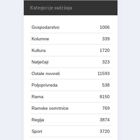
Kategorije sadržaja
Gospodarstvo
1006
Kolumne
339
Kultura
1720
Natječaji
323
Ostale novosti
11593
Poljoprivreda
538
Rama
8150
Ramske osmrtnice
769
Regija
3874
Sport
3720