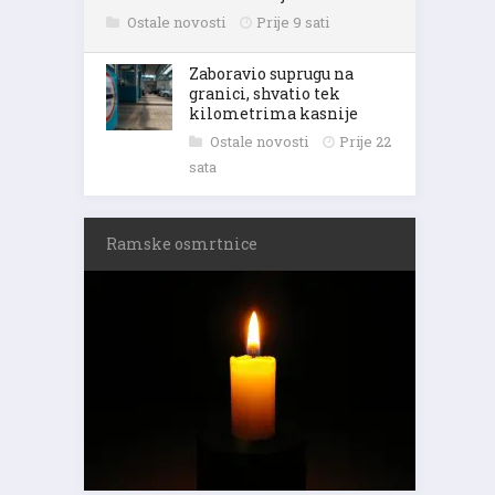
Ostale novosti
Prije 9 sati
Zaboravio suprugu na
granici, shvatio tek
kilometrima kasnije
Ostale novosti
Prije 22
sata
Ramske osmrtnice