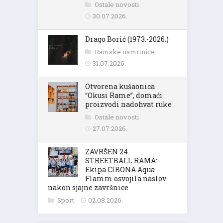
Ostale novosti
30.07.2026.
Drago Borić (1973.-2026.)
Ramske osmrtnice
31.07.2026.
Otvorena kušaonica
“Okusi Rame”, domaći
proizvodi nadohvat ruke
Ostale novosti
27.07.2026.
ZAVRŠEN 24.
STREETBALL RAMA:
Ekipa CIBONA Aqua
Flamm osvojila naslov
nakon sjajne završnice
Sport
02.08.2026.