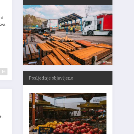
ot
kva
Posljednje objavljeno
9.