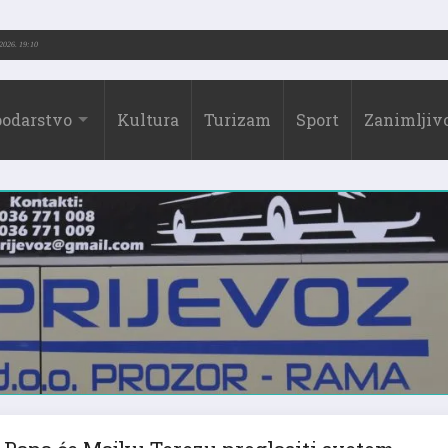
-2026.)
31.07.2026. 19:10
odarstvo
Kultura
Turizam
Sport
Zanimljivo
Papa će Majku Terezu proglasiti svetom