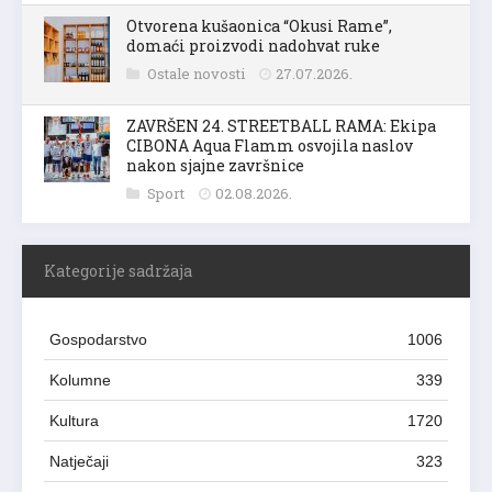
Otvorena kušaonica “Okusi Rame”,
domaći proizvodi nadohvat ruke
Ostale novosti
27.07.2026.
ZAVRŠEN 24. STREETBALL RAMA: Ekipa
CIBONA Aqua Flamm osvojila naslov
nakon sjajne završnice
Sport
02.08.2026.
Kategorije sadržaja
Gospodarstvo
1006
Kolumne
339
Kultura
1720
Natječaji
323