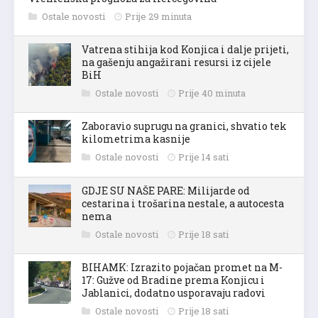
Ostale novosti
Prije 29 minuta
Vatrena stihija kod Konjica i dalje prijeti,
na gašenju angažirani resursi iz cijele
BiH
Ostale novosti
Prije 40 minuta
Zaboravio suprugu na granici, shvatio tek
kilometrima kasnije
Ostale novosti
Prije 14 sati
GDJE SU NAŠE PARE: Milijarde od
cestarina i trošarina nestale, a autocesta
nema
Ostale novosti
Prije 18 sati
BIHAMK: Izrazito pojačan promet na M-
17: Gužve od Bradine prema Konjicu i
Jablanici, dodatno usporavaju radovi
Ostale novosti
Prije 18 sati