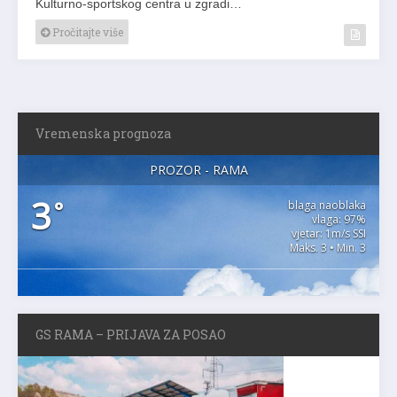
Kulturno-sportskog centra u zgradi…
Pročitajte više
Vremenska prognoza
PROZOR - RAMA
3
°
blaga naoblaka
vlaga: 97%
vjetar: 1m/s SSI
Maks. 3 • Min. 3
GS RAMA – PRIJAVA ZA POSAO