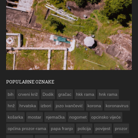
POPULARNE OZNAKE
ČE
bih
crveni križ
Dodik
gračac
hkk rama
hnk rama


hnž
hrvatska
izbori
jozo ivančević
korona
koronavirus
košarka
mostar
njemačka
nogomet
opcinsko vijeće
općina prozor-rama
papa franjo
policija
povijest
prozor