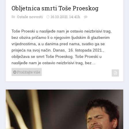
Obljetnica smrti Toše Proeskog
Ostale novosti
16.10.2021. 14:41h
Toše Proeski u naslijeđe nam je ostavio neizbrisivi trag,
bez obzira pričamo li o njegovim ljudskim ili glazbenim
vrijednostima, a u danima pred nama, svatko ga se
prisjeća na svoj način. Danas, 16. listopada 2021.,
obilježava se smrt Toše Proeskog. Toše Proeski u
naslijeđe nam je ostavio neizbrisivi trag, bez…
Pročitajte više