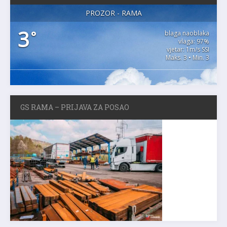
PROZOR - RAMA
3
°
blaga naoblaka
vlaga: 97%
vjetar: 1m/s SSI
Maks. 3 • Min. 3
GS RAMA – PRIJAVA ZA POSAO