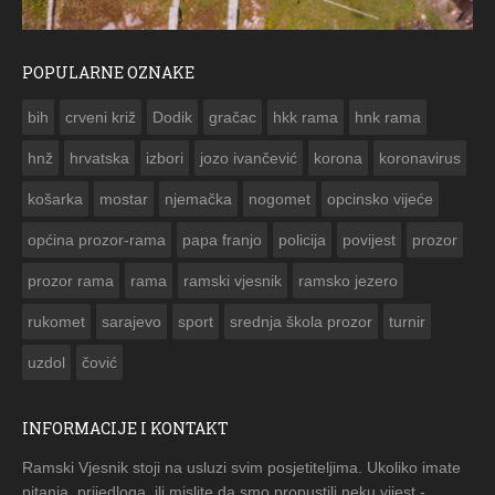
POPULARNE OZNAKE
ČESTITKA RAMSKOG VJESNIKA ZA USKRS 2023. GODINE
bih
crveni križ
Dodik
gračac
hkk rama
hnk rama


hnž
hrvatska
izbori
jozo ivančević
korona
koronavirus
košarka
mostar
njemačka
nogomet
opcinsko vijeće
općina prozor-rama
papa franjo
policija
povijest
prozor
prozor rama
rama
ramski vjesnik
ramsko jezero
rukomet
sarajevo
sport
srednja škola prozor
turnir
uzdol
čović
INFORMACIJE I KONTAKT
Ramski Vjesnik stoji na usluzi svim posjetiteljima. Ukoliko imate
pitanja, prijedloga, ili mislite da smo propustili neku vijest -