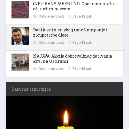
(NE)TRANSPARENTNO: Opet nam mažu
oči našim novcem
Ostale novosti
Prije 12 sati
Dodik kažnjen zbog rane kampanje i
zloupotrebe djece
Ostale novosti
Prije 13 sati
NAJAVA: Akcija dobrovoljnog darivanja
krvi na Ustirami
Ostale novosti
Prije 15 sati
Ramske osmrtnice