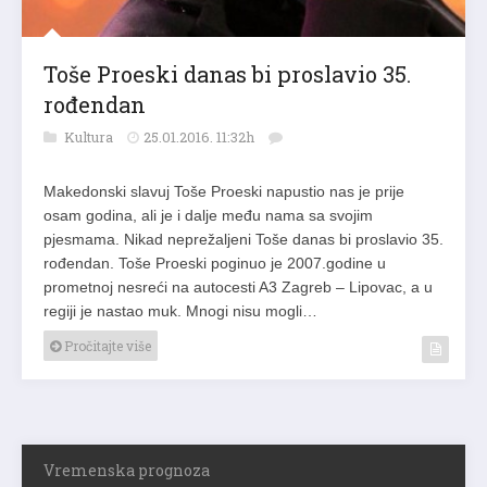
Toše Proeski danas bi proslavio 35.
rođendan
Kultura
25.01.2016. 11:32h
Makedonski slavuj Toše Proeski napustio nas je prije
osam godina, ali je i dalje među nama sa svojim
pjesmama. Nikad neprežaljeni Toše danas bi proslavio 35.
rođendan. Toše Proeski poginuo je 2007.godine u
prometnoj nesreći na autocesti A3 Zagreb – Lipovac, a u
regiji je nastao muk. Mnogi nisu mogli…
Pročitajte više
Vremenska prognoza