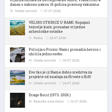
danas o zakonu nakon 16 godina pravnog vakuuma
Ostale novosti
27.07.2026.
VELIKO OTKRIĆE U RAMI: Kopajući
temelje kuće, pronašao vrijedne
arheološke ostatke
Rama
24.07.2026.
Policija u Prozor-Rami pronašla heroin i
uhitila jednu osobu
Ostale novosti
30.07.2026.
Evo tko je iz Rame dobio sredstva za
projekte od značaja za Hrvate u BiH
Ostale novosti
24.07.2026.
Drago Borić (1973.-2026.)
Ramske osmrtnice
31.07.2026.