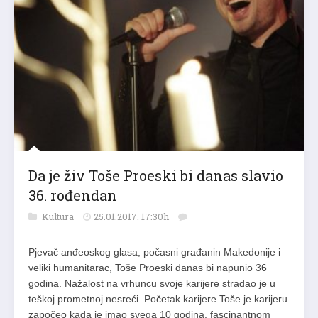
Da je živ Toše Proeski bi danas slavio
36. rođendan
Kultura
25.01.2017. 17:30h
Pjevač anđeoskog glasa, počasni građanin Makedonije i
veliki humanitarac, Toše Proeski danas bi napunio 36
godina. Nažalost na vrhuncu svoje karijere stradao je u
teškoj prometnoj nesreći. Početak karijere Toše je karijeru
započeo kada je imao svega 10 godina, fascinantnom