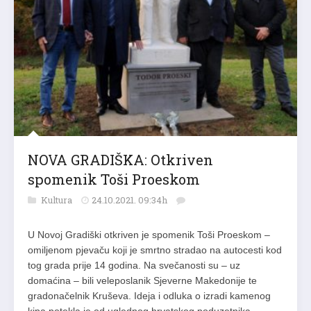
NOVA GRADIŠKA: Otkriven
spomenik Toši Proeskom
Kultura
24.10.2021. 09:34h
U Novoj Gradiški otkriven je spomenik Toši Proeskom –
omiljenom pjevaču koji je smrtno stradao na autocesti kod
tog grada prije 14 godina. Na svečanosti su – uz
domaćina – bili veleposlanik Sjeverne Makedonije te
gradonačelnik Kruševa. Ideja i odluka o izradi kamenog
kipa potekla je od uglednog hrvatskog poduzetnika….