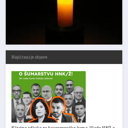
Najčitanije objave
Ključna odluka za hercegovačke šume, Vlada HNŽ-a